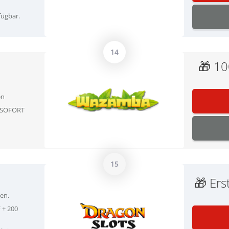
fügbar.
🎁 10
en
e SOFORT
🎁 Ers
en.
 + 200