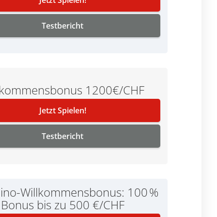
Testbericht
lkommensbonus 1200€/CHF
Jetzt Spielen!
Testbericht
sino-Willkommensbonus: 100 %
Bonus bis zu 500 €/CHF