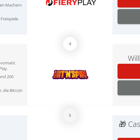
den Machern
Freispiele
Wil
Novomatic
Play.
und 200
, die Bitcoin
🎁 Ca