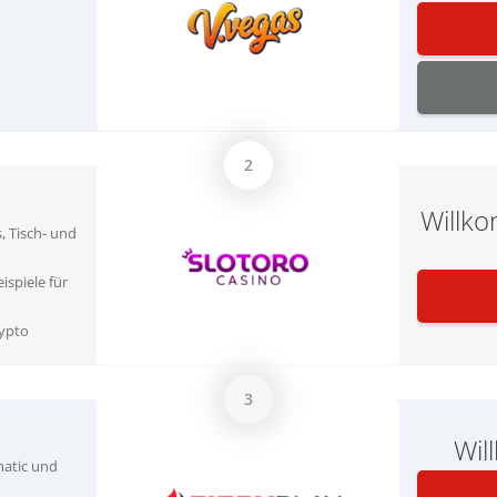
Willk
, Tisch‑ und
ispiele für
rypto
Wil
matic und