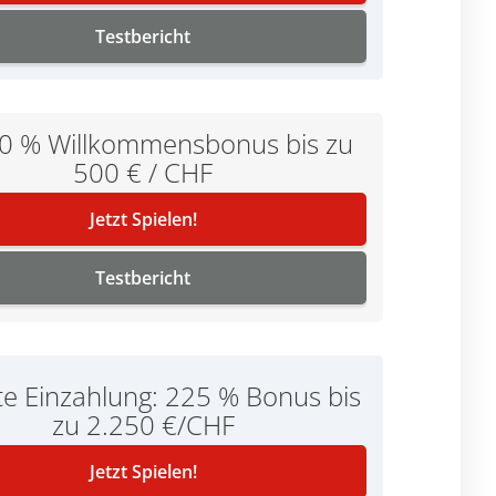
Testbericht
0 % Willkommensbonus bis zu
500 € / CHF
Jetzt Spielen!
Testbericht
te Einzahlung: 225 % Bonus bis
zu 2.250 €/CHF
Jetzt Spielen!