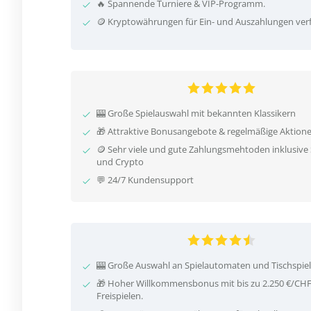
🔥 Spannende Turniere & VIP-Programm.
🪙 Kryptowährungen für Ein- und Auszahlungen ver
🎰 Große Spielauswahl mit bekannten Klassikern
🎁 Attraktive Bonusangebote & regelmäßige Aktion
🪙 Sehr viele und gute Zahlungsmehtoden inklusiv
und Crypto
💬 24/7 Kundensupport
🎰 Große Auswahl an Spielautomaten und Tischspiel
🎁 Hoher Willkommensbonus mit bis zu 2.250 €/CHF
Freispielen.