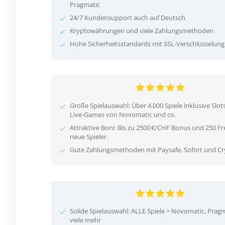
Pragmatic
24/7 Kundensupport auch auf Deutsch
Kryptowährungen und viele Zahlungsmethoden
Hohe Sicherheitsstandards mit SSL-Verschlüsselung
Große Spielauswahl: Über 4.000 Spiele inklusive Slots
Live‑Games von Novomatic und co.
Attraktive Boni: Bis zu 2500 €/CHF Bonus und 250 Fre
neue Spieler.
Gute Zahlungsmethoden mit Paysafe, Sofort und C
Solide Spielauswahl: ALLE Spiele > Novomatic, Prag
viele mehr