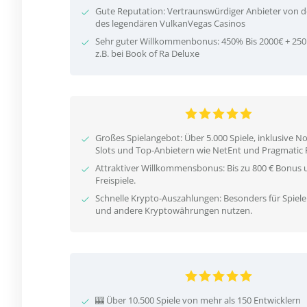
Gute Reputation: Vertraunswürdiger Anbieter von 
des legendären VulkanVegas Casinos
Sehr guter Willkommenbonus: 450% Bis 2000€ + 250 
z.B. bei Book of Ra Deluxe
Großes Spielangebot: Über 5.000 Spiele, inklusive 
Slots und Top-Anbietern wie NetEnt und Pragmatic 
Attraktiver Willkommensbonus: Bis zu 800 € Bonus 
Freispiele.
Schnelle Krypto-Auszahlungen: Besonders für Spieler
und andere Kryptowährungen nutzen.
🎰 Über 10.500 Spiele von mehr als 150 Entwicklern