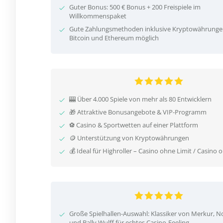
Guter Bonus: 500 € Bonus + 200 Freispiele im
Willkommenspaket​
Gute Zahlungsmethoden inklusive Kryptowährunge
Bitcoin und Ethereum möglich​
🎰 Über 4.000 Spiele von mehr als 80 Entwicklern
🎁 Attraktive Bonusangebote & VIP-Programm
⚽ Casino & Sportwetten auf einer Plattform
🪙 Unterstützung von Kryptowährungen
💰 Ideal für Highroller – Casino ohne Limit / Casino
Große Spielhallen-Auswahl: Klassiker von Merkur, 
und Bally Wulff für echtes Casino-Feeling.