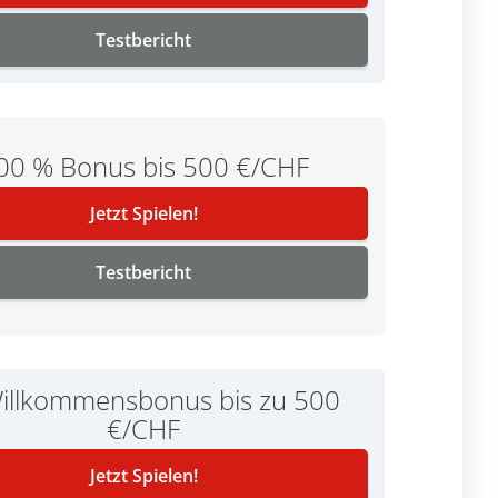
Testbericht
00 % Bonus bis 500 €/CHF
Jetzt Spielen!
Testbericht
illkommensbonus bis zu 500
€/CHF
Jetzt Spielen!