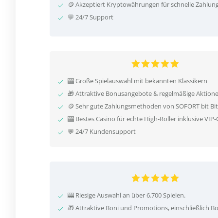
🪙 Akzeptiert Kryptowährungen für schnelle Zahlun
💬 24/7 Support
🎰 Große Spielauswahl mit bekannten Klassikern
🎁 Attraktive Bonusangebote & regelmäßige Aktion
🪙 Sehr gute Zahlungsmethoden von SOFORT bit Bit
🎰 Bestes Casino für echte High-Roller inklusive VIP-
💬 24/7 Kundensupport
🎰 Riesige Auswahl an über 6.700 Spielen.
🎁 Attraktive Boni und Promotions, einschließlich B