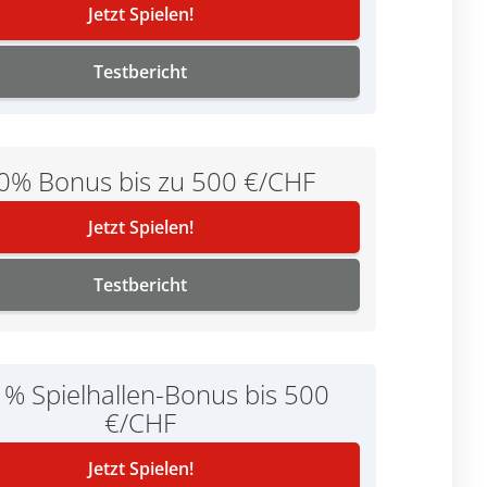
Jetzt Spielen!
Testbericht
0% Bonus bis zu 500 €/CHF
Jetzt Spielen!
Testbericht
 % Spielhallen-Bonus bis 500
€/CHF
Jetzt Spielen!