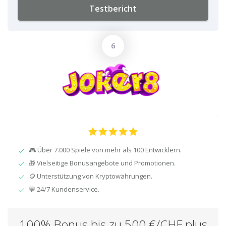
Testbericht
🎮 Über 7.000 Spiele von mehr als 100 Entwicklern.
🎁 Vielseitige Bonusangebote und Promotionen.
🪙 Unterstützung von Kryptowährungen.
💬 24/7 Kundenservice.
100% Bonus bis zu 500 €/CHF plus