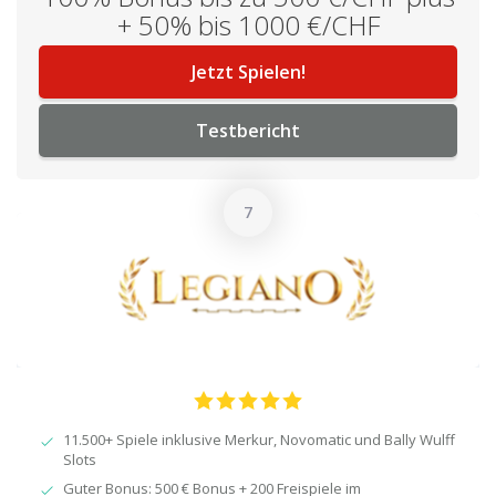
+ 50% bis 1000 €/CHF
Jetzt Spielen!
Testbericht
11.500+ Spiele inklusive Merkur, Novomatic und Bally Wulff
Slots​
Guter Bonus: 500 € Bonus + 200 Freispiele im