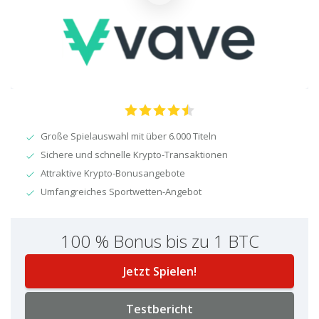
Große Spielauswahl mit über 6.000 Titeln
Sichere und schnelle Krypto-Transaktionen
Attraktive Krypto-Bonusangebote
Umfangreiches Sportwetten-Angebot
100 % Bonus bis zu 1 BTC
Jetzt Spielen!
Testbericht