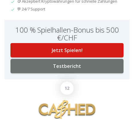
🪙 Akzeptiert Kryptowährungen für schnelle Zahlungen
💬 24/7 Support
100 % Spielhallen-Bonus bis 500
€/CHF
Jetzt Spielen!
Testbericht