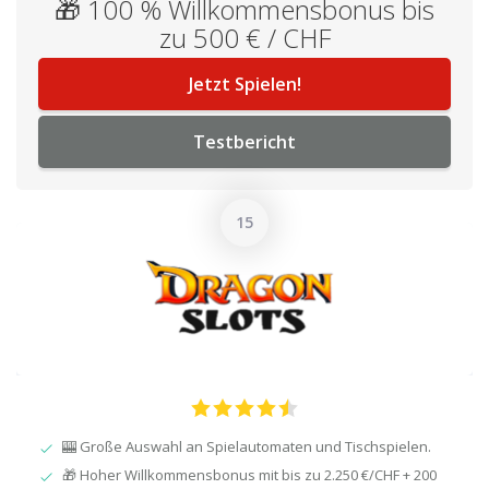
🎁 100 % Willkommensbonus bis
zu 500 € / CHF
Jetzt Spielen!
Testbericht
🎰 Große Auswahl an Spielautomaten und Tischspielen.
🎁 Hoher Willkommensbonus mit bis zu 2.250 €/CHF + 200