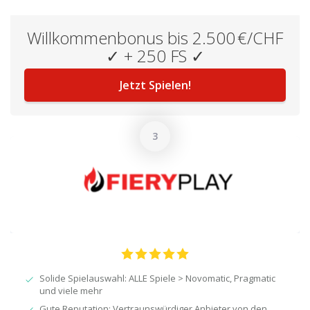
Willkommenbonus bis 2.500 €/CHF
✓ + 250 FS ✓
Jetzt Spielen!
Solide Spielauswahl: ALLE Spiele > Novomatic, Pragmatic
und viele mehr
Gute Reputation: Vertraunswürdiger Anbieter von den