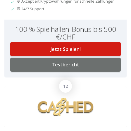
🪙 Akzeptiert Kryptowährungen für schnelle Zahlungen
💬 24/7 Support
100 % Spielhallen-Bonus bis 500
€/CHF
Jetzt Spielen!
Testbericht