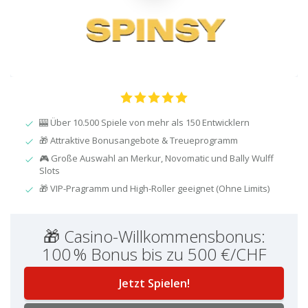
🎰 Über 10.500 Spiele von mehr als 150 Entwicklern
🎁 Attraktive Bonusangebote & Treueprogramm
🎮 Große Auswahl an Merkur, Novomatic und Bally Wulff
Slots
🎁 VIP-Pragramm und High-Roller geeignet (Ohne Limits)
🎁 Casino-Willkommensbonus:
100 % Bonus bis zu 500 €/CHF
Jetzt Spielen!