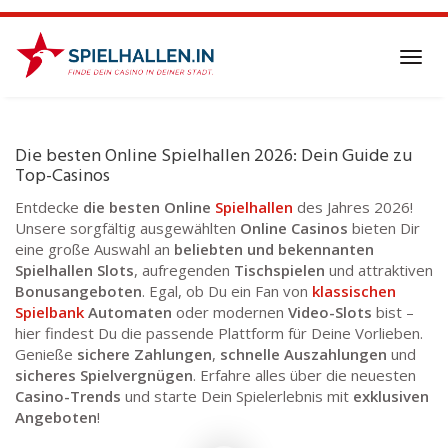
Skip
to
main
Toggl
content
navig
Die besten Online Spielhallen 2026: Dein Guide zu
Top-Casinos
Entdecke
die besten Online
Spielhallen
des Jahres 2026!
Unsere sorgfältig ausgewählten
Online Casinos
bieten Dir
eine große Auswahl an
beliebten und bekennanten
Spielhallen Slots
, aufregenden
Tischspielen
und attraktiven
Bonusangeboten
. Egal, ob Du ein Fan von
klassischen
Spielbank
Automaten
oder modernen
Video-Slots
bist –
hier findest Du die passende Plattform für Deine Vorlieben.
Genieße
sichere Zahlungen
,
schnelle Auszahlungen
und
sicheres Spielvergnügen
. Erfahre alles über die neuesten
Casino-Trends
und starte Dein Spielerlebnis mit
exklusiven
Angeboten
!