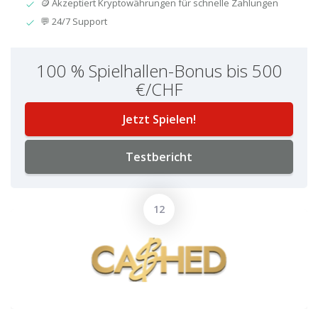
🪙 Akzeptiert Kryptowährungen für schnelle Zahlungen
💬 24/7 Support
100 % Spielhallen-Bonus bis 500
€/CHF
Jetzt Spielen!
Testbericht