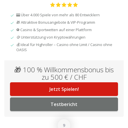
🎰 Über 4.000 Spiele von mehr als 80 Entwicklern
🎁 Attraktive Bonusangebote & VIP-Programm
⚽ Casino & Sportwetten auf einer Plattform
🪙 Unterstützung von Kryptowährungen
💰 Ideal für Highroller – Casino ohne Limit / Casino ohne
OASIS
🎁 100 % Willkommensbonus bis
zu 500 € / CHF
Jetzt Spielen!
Testbericht