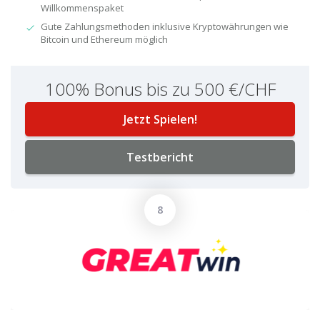
Willkommenspaket​
Gute Zahlungsmethoden inklusive Kryptowährungen wie
Bitcoin und Ethereum möglich​
100% Bonus bis zu 500 €/CHF
Jetzt Spielen!
Testbericht