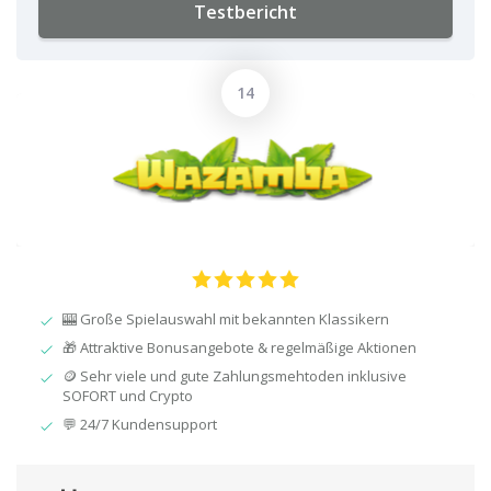
Testbericht
🎰 Große Spielauswahl mit bekannten Klassikern
🎁 Attraktive Bonusangebote & regelmäßige Aktionen
🪙 Sehr viele und gute Zahlungsmehtoden inklusive
SOFORT und Crypto
💬 24/7 Kundensupport