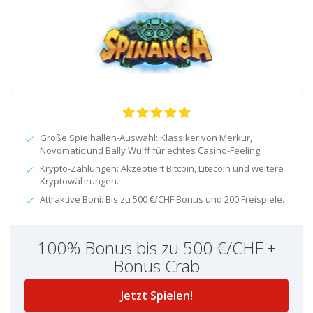
Große Spielhallen-Auswahl: Klassiker von Merkur,
Novomatic und Bally Wulff für echtes Casino-Feeling.
Krypto-Zahlungen: Akzeptiert Bitcoin, Litecoin und weitere
Kryptowährungen.
Attraktive Boni: Bis zu 500 €/CHF Bonus und 200 Freispiele.
100% Bonus bis zu 500 €/CHF +
Bonus Crab
Jetzt Spielen!