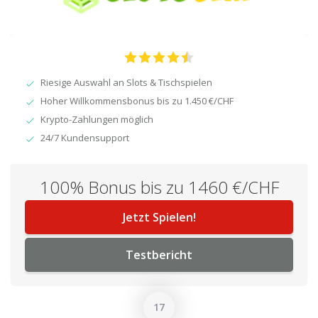
Riesige Auswahl an Slots & Tischspielen
Hoher Willkommensbonus bis zu 1.450 €/CHF
Krypto-Zahlungen möglich
24/7 Kundensupport
100% Bonus bis zu 1460 €/CHF
Jetzt Spielen!
Testbericht