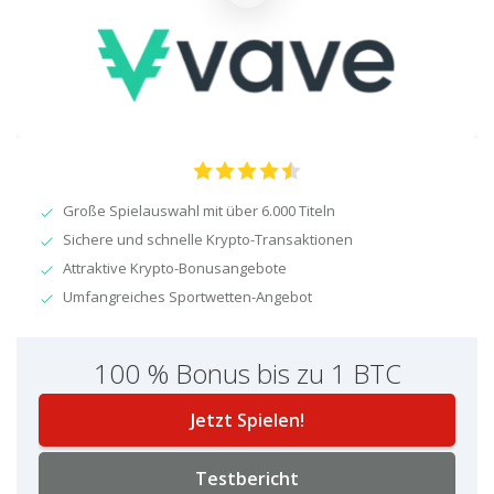
Große Spielauswahl mit über 6.000 Titeln
Sichere und schnelle Krypto-Transaktionen
Attraktive Krypto-Bonusangebote
Umfangreiches Sportwetten-Angebot
100 % Bonus bis zu 1 BTC
Jetzt Spielen!
Testbericht