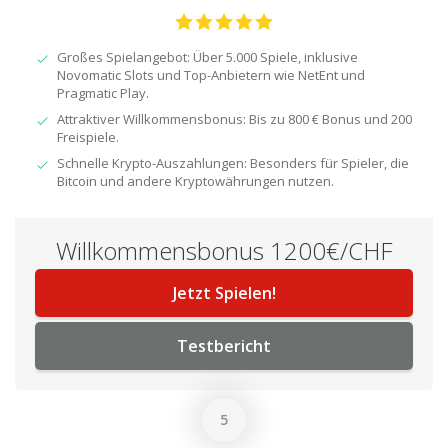
Großes Spielangebot: Über 5.000 Spiele, inklusive
Novomatic Slots und Top-Anbietern wie NetEnt und
Pragmatic Play.
Attraktiver Willkommensbonus: Bis zu 800 € Bonus und 200
Freispiele.
Schnelle Krypto-Auszahlungen: Besonders für Spieler, die
Bitcoin und andere Kryptowährungen nutzen.
Willkommensbonus 1200€/CHF
Jetzt Spielen!
Testbericht