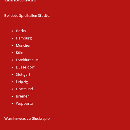
Beliebte Spielhallen Städte:
Berlin
Hamburg
München
Köln
Frankfurt a. M.
Düsseldorf
Stuttgart
Leipzig
Dortmund
Bremen
Wuppertal
Warnhinweis zu Glücksspiel
: