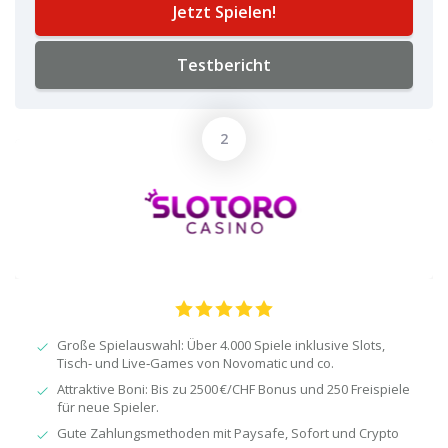
Jetzt Spielen!
Testbericht
Große Spielauswahl: Über 4.000 Spiele inklusive Slots,
Tisch‑ und Live‑Games von Novomatic und co.
Attraktive Boni: Bis zu 2500 €/CHF Bonus und 250 Freispiele
für neue Spieler.
Gute Zahlungsmethoden mit Paysafe, Sofort und Crypto