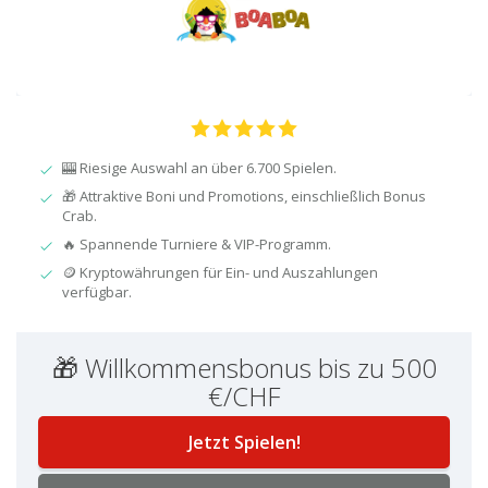
🎰 Riesige Auswahl an über 6.700 Spielen.
🎁 Attraktive Boni und Promotions, einschließlich Bonus
Crab.
🔥 Spannende Turniere & VIP-Programm.
🪙 Kryptowährungen für Ein- und Auszahlungen
verfügbar.
🎁 Willkommensbonus bis zu 500
€/CHF
Jetzt Spielen!