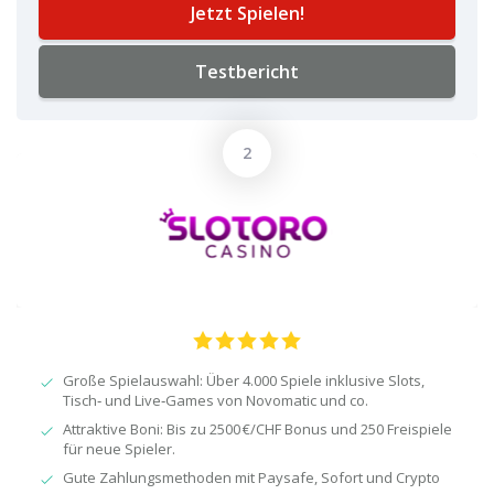
Jetzt Spielen!
Testbericht
Große Spielauswahl: Über 4.000 Spiele inklusive Slots,
Tisch‑ und Live‑Games von Novomatic und co.
Attraktive Boni: Bis zu 2500 €/CHF Bonus und 250 Freispiele
für neue Spieler.
Gute Zahlungsmethoden mit Paysafe, Sofort und Crypto