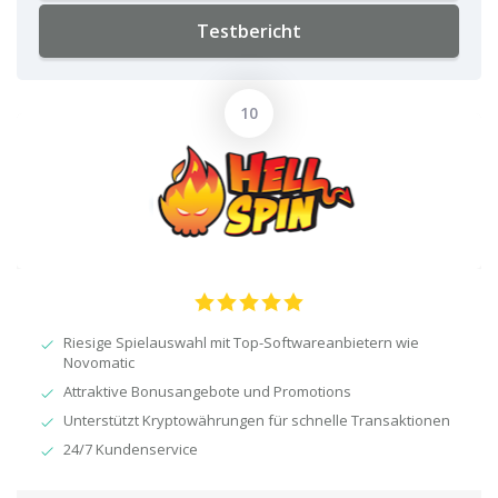
Testbericht
Riesige Spielauswahl mit Top-Softwareanbietern wie
Novomatic
Attraktive Bonusangebote und Promotions
Unterstützt Kryptowährungen für schnelle Transaktionen
24/7 Kundenservice