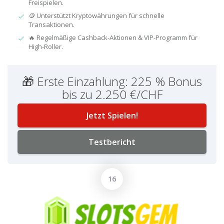
Freispielen.
🪙 Unterstützt Kryptowährungen für schnelle
Transaktionen.
🔥 Regelmäßige Cashback-Aktionen & VIP-Programm für
High-Roller.
🎁 Erste Einzahlung: 225 % Bonus
bis zu 2.250 €/CHF
Jetzt Spielen!
Testbericht