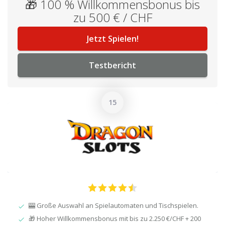
🎁 100 % Willkommensbonus bis
zu 500 € / CHF
Jetzt Spielen!
Testbericht
🎰 Große Auswahl an Spielautomaten und Tischspielen.
🎁 Hoher Willkommensbonus mit bis zu 2.250 €/CHF + 200