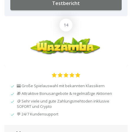
Testbericht
🎰 Große Spielauswahl mit bekannten Klassikern
🎁 Attraktive Bonusangebote & regelmäßige Aktionen
🪙 Sehr viele und gute Zahlungsmehtoden inklusive
SOFORT und Crypto
💬 24/7 Kundensupport