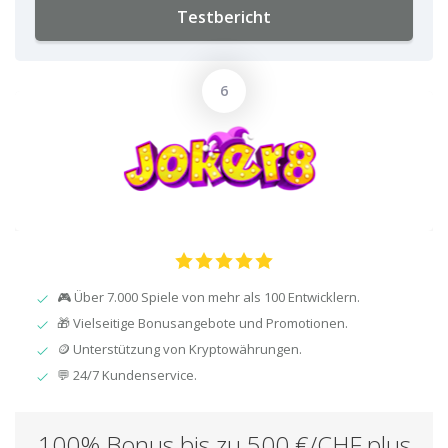
Testbericht
🎮 Über 7.000 Spiele von mehr als 100 Entwicklern.
🎁 Vielseitige Bonusangebote und Promotionen.
🪙 Unterstützung von Kryptowährungen.
💬 24/7 Kundenservice.
100% Bonus bis zu 500 €/CHF plus