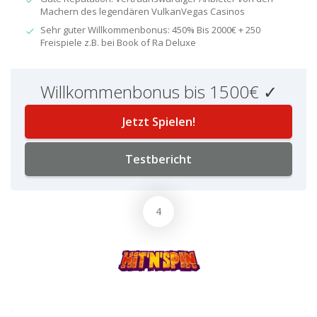
Machern des legendären VulkanVegas Casinos
Sehr guter Willkommenbonus: 450% Bis 2000€ + 250
Freispiele z.B. bei Book of Ra Deluxe
Willkommenbonus bis 1500€ ✓
Jetzt Spielen!
Testbericht