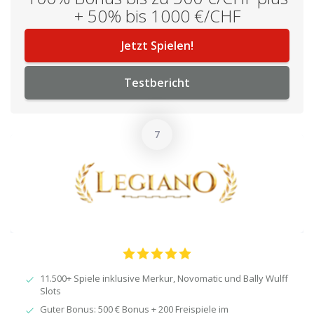
+ 50% bis 1000 €/CHF
Jetzt Spielen!
Testbericht
11.500+ Spiele inklusive Merkur, Novomatic und Bally Wulff
Slots​
Guter Bonus: 500 € Bonus + 200 Freispiele im