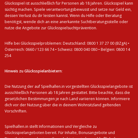
Glücksspiel ist ausschließlich für Personen ab 18 Jahren. Glücksspiel kann
süchtig machen. Spiele verantwortungsbewusst und setze nur Geld ein,
dessen Verlust du dir leisten kannst. Wenn du Hilfe oder Beratung
benötigst, wende dich an eine anerkannte
Suchtberatungsstelle
oder
nutze die Angebote zur Glücksspielsuchtprävention.
Hilfe bei Glücksspielproblemen: Deutschland: 0800 1 37 27 00 (BZgA) •
Österreich: 0660 / 123 66 74 • Schweiz: 0800 040 080 • Belgien: 0800 14
254
Hinweis zu Glücksspielanbietern
:
Die Nutzung der auf Spielhallen.in vorgestellten Glücksspielangebote ist
ausschließlich Personen ab 18 Jahren gestattet. Bitte beachte, dass die
gesetzlichen Bestimmungen je nach Land variieren können. Informiere
dich vor der Nutzung über die in deinem Wohnsitzland geltenden
Vorschriften.
Spielhallen.in stellt Informationen und Vergleiche zu
Glücksspielangeboten bereit. Für Inhalte, Bonusangebote und