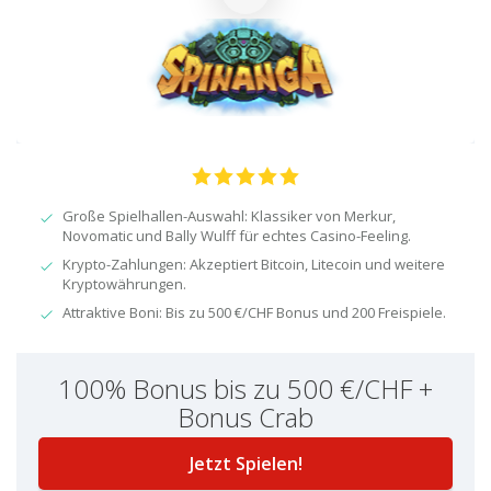
Große Spielhallen-Auswahl: Klassiker von Merkur,
Novomatic und Bally Wulff für echtes Casino-Feeling.
Krypto-Zahlungen: Akzeptiert Bitcoin, Litecoin und weitere
Kryptowährungen.
Attraktive Boni: Bis zu 500 €/CHF Bonus und 200 Freispiele.
100% Bonus bis zu 500 €/CHF +
Bonus Crab
Jetzt Spielen!