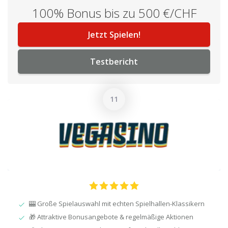
100% Bonus bis zu 500 €/CHF
Jetzt Spielen!
Testbericht
🎰 Große Spielauswahl mit echten Spielhallen-Klassikern
🎁 Attraktive Bonusangebote & regelmäßige Aktionen