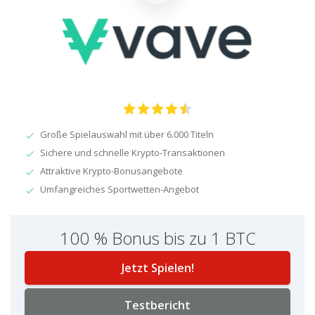
Große Spielauswahl mit über 6.000 Titeln
Sichere und schnelle Krypto-Transaktionen
Attraktive Krypto-Bonusangebote
Umfangreiches Sportwetten-Angebot
100 % Bonus bis zu 1 BTC
Jetzt Spielen!
Testbericht