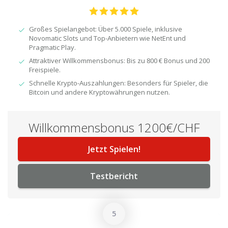
Großes Spielangebot: Über 5.000 Spiele, inklusive
Novomatic Slots und Top-Anbietern wie NetEnt und
Pragmatic Play.
Attraktiver Willkommensbonus: Bis zu 800 € Bonus und 200
Freispiele.
Schnelle Krypto-Auszahlungen: Besonders für Spieler, die
Bitcoin und andere Kryptowährungen nutzen.
Willkommensbonus 1200€/CHF
Jetzt Spielen!
Testbericht