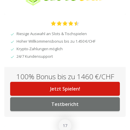
Riesige Auswahl an Slots & Tischspielen
Hoher Willkommensbonus bis zu 1.450 €/CHF
Krypto-Zahlungen möglich
24/7 Kundensupport
100% Bonus bis zu 1460 €/CHF
Jetzt Spielen!
Testbericht