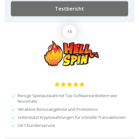
Testbericht
Riesige Spielauswahl mit Top-Softwareanbietern wie
Novomatic
Attraktive Bonusangebote und Promotions
Unterstützt Kryptowährungen für schnelle Transaktionen
24/7 Kundenservice