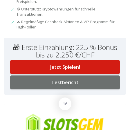
Freispielen.
🪙 Unterstützt Kryptowährungen für schnelle
Transaktionen.
🔥 Regelmäßige Cashback-Aktionen & VIP-Programm für
High-Roller.
🎁 Erste Einzahlung: 225 % Bonus
bis zu 2.250 €/CHF
Jetzt Spielen!
Testbericht