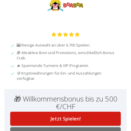
🎰 Riesige Auswahl an über 6.700 Spielen.
🎁 Attraktive Boni und Promotions, einschließlich Bonus
Crab.
🔥 Spannende Turniere & VIP-Programm.
🪙 Kryptowährungen für Ein- und Auszahlungen
verfügbar.
🎁 Willkommensbonus bis zu 500
€/CHF
Jetzt Spielen!