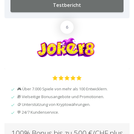
Testbericht
🎮 Über 7.000 Spiele von mehr als 100 Entwicklern.
🎁 Vielseitige Bonusangebote und Promotionen.
🪙 Unterstützung von Kryptowährungen.
💬 24/7 Kundenservice.
100% Bonus bis zu 500 €/CHF plus