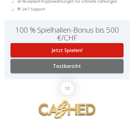
🪙 Akzeptiert Kryptowährungen für schnelle Zahlungen
💬 24/7 Support
100 % Spielhallen-Bonus bis 500
€/CHF
Jetzt Spielen!
Testbericht