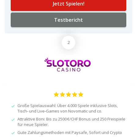
Jetzt Spielen!
Testbericht
Große Spielauswahl: Über 4.000 Spiele inklusive Slots,
Tisch‑ und Live‑Games von Novomatic und co.
Attraktive Boni: Bis zu 2500 €/CHF Bonus und 250 Freispiele
für neue Spieler.
Gute Zahlungsmethoden mit Paysafe, Sofort und Crypto