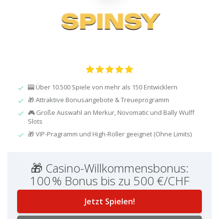
🎰 Über 10.500 Spiele von mehr als 150 Entwicklern
🎁 Attraktive Bonusangebote & Treueprogramm
🎮 Große Auswahl an Merkur, Novomatic und Bally Wulff
Slots
🎁 VIP-Pragramm und High-Roller geeignet (Ohne Limits)
🎁 Casino-Willkommensbonus:
100 % Bonus bis zu 500 €/CHF
Jetzt Spielen!