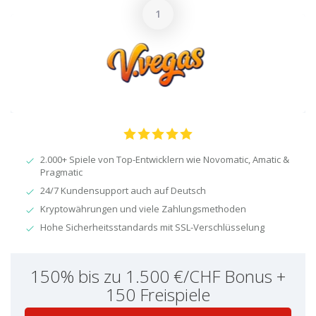
2.000+ Spiele von Top-Entwicklern wie Novomatic, Amatic &
Pragmatic
24/7 Kundensupport auch auf Deutsch
Kryptowährungen und viele Zahlungsmethoden
Hohe Sicherheitsstandards mit SSL-Verschlüsselung
150% bis zu 1.500 €/CHF Bonus +
150 Freispiele