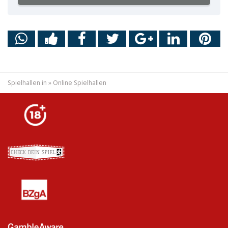
Spielhallen in
»
Online Spielhallen