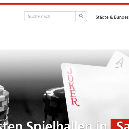
Städte & Bundes
sten Spielhallen in
S