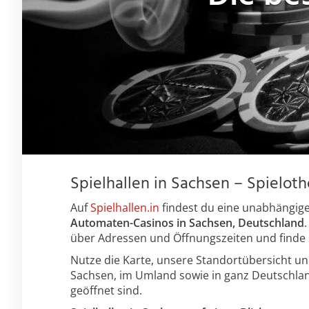
Spielhallen in Sachsen – Spielot
Auf
Spielhallen.in
findest du eine unabhängig
Automaten-Casinos in Sachsen, Deutschland
über Adressen und Öffnungszeiten und finde s
Nutze die Karte, unsere Standortübersicht un
Sachsen, im Umland sowie in ganz Deutschland
geöffnet sind.