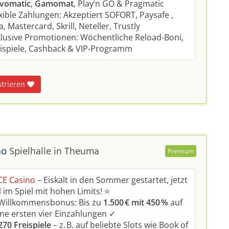
vomatic
,
Gamomat
, Play’n GO & Pragmatic
xible Zahlungen: Akzeptiert SOFORT, Paysafe ,
a, Mastercard, Skrill, Neteller, Trustly
lusive Promotionen: Wöchentliche Reload-Boni,
eispiele, Cashback & VIP-Programm
istrieren
no
Spielhalle in
Theuma
Premium
CE Casino
– Eiskalt in den Sommer gestartet, jetzt
l im Spiel mit hohen Limits! ⭐
 Willkommensbonus: Bis zu
1.500 € mit 450 %
auf
ne ersten vier Einzahlungen ✓
270 Freispiele
– z. B. auf beliebte Slots wie Book of