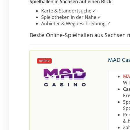
Spielhallen in Sachsen auf einen Blick:
Karte & Standortsuche ✓
Spielotheken in der Nähe ✓
Anbieter & Wegbeschreibung ✓
Beste Online-Spielhallen aus Sachsen
MAD Cas
online
MA
Wi
Ca
Fre
Sp
Sp
Per
& h
Zah