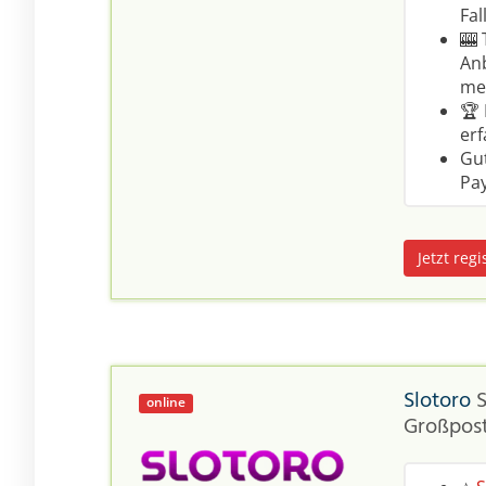
Fa
🎰
An
me
🏆
erf
Gu
Pa
Jetzt reg
Slotoro
S
online
Großpost