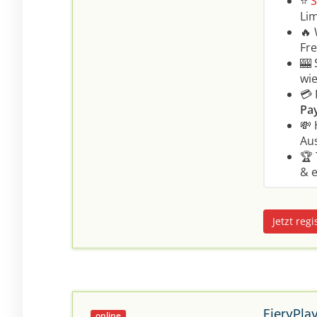
⭐
S
Lim
🔥
Fre
🎰 
wi
💳 
Pa
💸 
Au
🏆 
& 
Jetzt reg
FieryPla
online