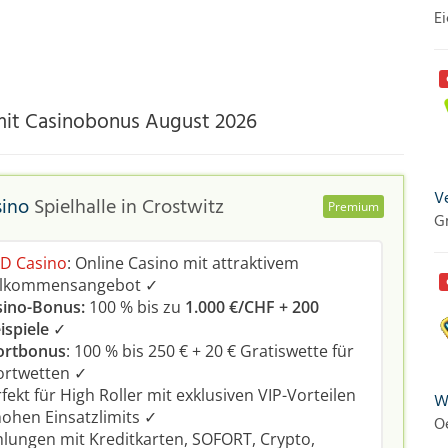
Ei
 mit Casinobonus August 2026
V
ino
Spielhalle in
Crostwitz
Premium
G
D Casino
: Online Casino mit attraktivem
llkommensangebot ✓
sino-Bonus:
100 % bis zu
1.000 €/CHF + 200
ispiele
✓
ortbonus
: 100 % bis 250 € + 20 € Gratiswette für
ortwetten ✓
fekt für High Roller mit exklusiven VIP-Vorteilen
W
ohen Einsatzlimits ✓
Oe
lungen mit Kreditkarten, SOFORT, Crypto,