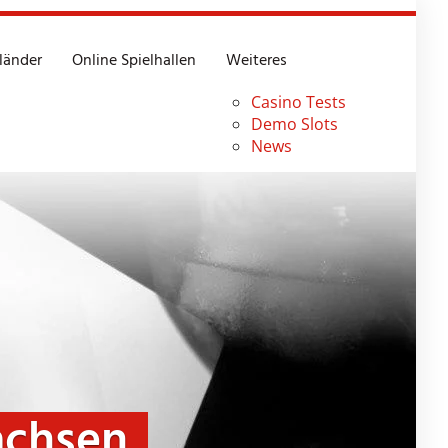
länder
Online Spielhallen
Weiteres
Casino Tests
Demo Slots
News
achsen