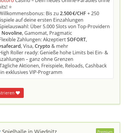
lotoro
Casino – Dein neues Online-Paradies ohne
its! ⭐
 Willkommensbonus: Bis zu
2.500 €/CHF
+ 250
ispiele auf deine ersten Einzahlungen
Spielauswahl: Über 5.000 Slots von Top-Providern
e
Novoline
, Gamomat, Pragmatic
Flexible Zahlungen: Akzeptiert
SOFORT
,
ysafecard
, Visa,
Crypto
& mehr
High Roller ready: Genieße hohe Limits bei Ein- &
szahlungen – ganz ohne Grenzen
Tägliche Aktionen, Freispiele, Reloads, Cashback
ein exklusives VIP-Programm
istrieren
y
Spielhalle in
Wiednitz
Premium