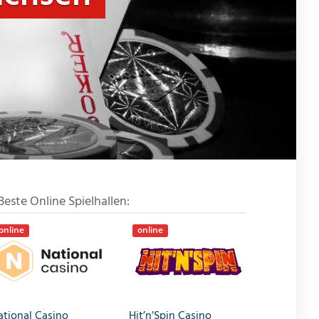
Beste Online Spielhallen:
online
online
ational Casino
Hit’n’Spin Casino