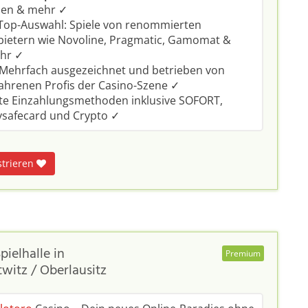
llen & mehr ✓
 Top-Auswahl: Spiele von renommierten
bietern wie Novoline, Pragmatic, Gamomat &
hr ✓
 Mehrfach ausgezeichnet und betrieben von
ahrenen Profis der Casino-Szene ✓
te Einzahlungsmethoden inklusive SOFORT,
ysafecard und Crypto ✓
istrieren
pielhalle in
Premium
witz / Oberlausitz