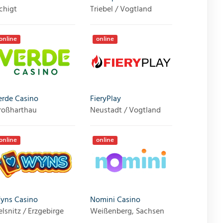
chigt
Triebel / Vogtland
online
online
erde Casino
FieryPlay
roßharthau
Neustadt / Vogtland
online
online
yns Casino
Nomini Casino
lsnitz / Erzgebirge
Weißenberg, Sachsen