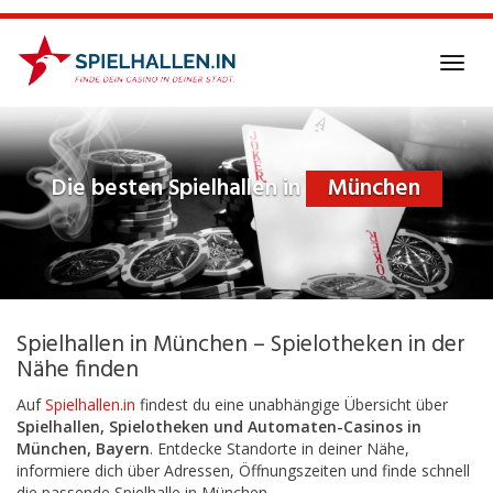
Skip
to
main
Toggl
content
navig
Die besten Spielhallen in
München
Spielhallen in München – Spielotheken in der
Nähe finden
Auf
Spielhallen.in
findest du eine unabhängige Übersicht über
Spielhallen, Spielotheken und Automaten-Casinos in
München, Bayern
. Entdecke Standorte in deiner Nähe,
informiere dich über Adressen, Öffnungszeiten und finde schnell
die passende Spielhalle in München.