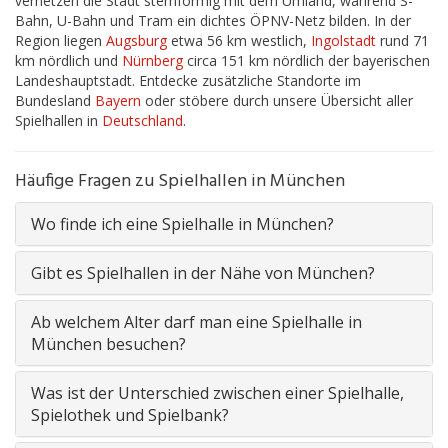
vernetzen die Stadt sternförmig mit dem Umland, während S-
Bahn, U-Bahn und Tram ein dichtes ÖPNV-Netz bilden. In der
Region liegen
Augsburg
etwa 56 km westlich,
Ingolstadt
rund 71
km nördlich und
Nürnberg
circa 151 km nördlich der bayerischen
Landeshauptstadt. Entdecke zusätzliche Standorte im
Bundesland
Bayern
oder stöbere durch unsere Übersicht aller
Spielhallen in
Deutschland
.
Häufige Fragen zu Spielhallen in München
Wo finde ich eine Spielhalle in München?
Gibt es Spielhallen in der Nähe von München?
Ab welchem Alter darf man eine Spielhalle in
München besuchen?
Was ist der Unterschied zwischen einer Spielhalle,
Spielothek und Spielbank?