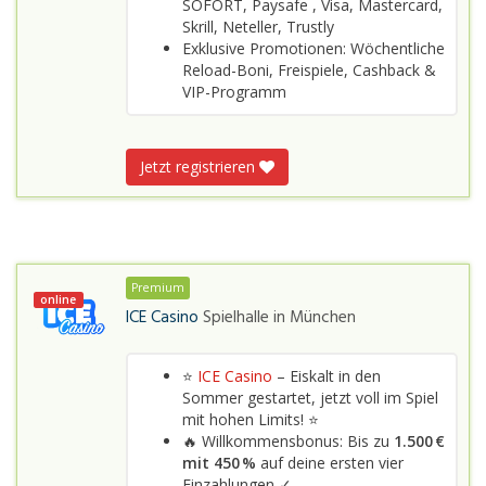
SOFORT, Paysafe , Visa, Mastercard,
Skrill, Neteller, Trustly
Exklusive Promotionen: Wöchentliche
Reload-Boni, Freispiele, Cashback &
VIP-Programm
Jetzt registrieren
Premium
online
ICE Casino
Spielhalle in
München
⭐
ICE Casino
– Eiskalt in den
Sommer gestartet, jetzt voll im Spiel
mit hohen Limits! ⭐
🔥 Willkommensbonus: Bis zu
1.500 €
mit 450 %
auf deine ersten vier
Einzahlungen ✓