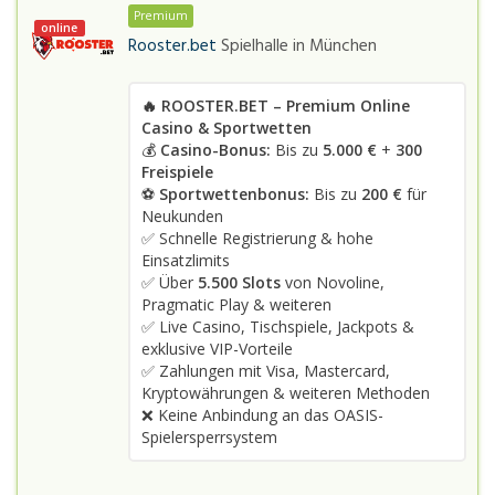
Premium
online
Rooster.bet
Spielhalle in
München
🔥 ROOSTER.BET – Premium Online
Casino & Sportwetten
💰
Casino-Bonus:
Bis zu
5.000 €
+
300
Freispiele
⚽
Sportwettenbonus:
Bis zu
200 €
für
Neukunden
✅ Schnelle Registrierung & hohe
Einsatzlimits
✅ Über
5.500 Slots
von Novoline,
Pragmatic Play & weiteren
✅ Live Casino, Tischspiele, Jackpots &
exklusive VIP-Vorteile
✅ Zahlungen mit Visa, Mastercard,
Kryptowährungen & weiteren Methoden
❌ Keine Anbindung an das OASIS-
Spielersperrsystem