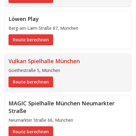
Löwen Play
Berg-am-Laim-Straße 87, München
Route berechnen
Vulkan Spielhalle München
Goethestraße 5, München
Route berechnen
MAGIC Spielhalle München Neumarkter
Straße
Neumarkter Straße 66, München
Route berechnen