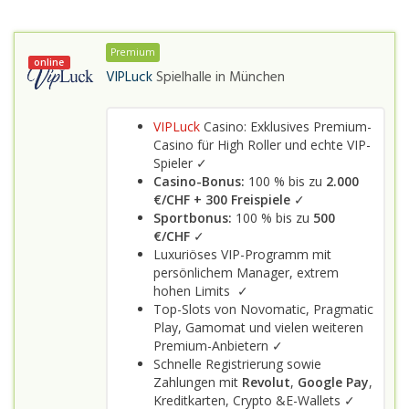
Premium
online
VIPLuck
Spielhalle in
München
VIPLuck
Casino: Exklusives Premium-
Casino für High Roller und echte VIP-
Spieler ✓
Casino-Bonus:
100 % bis zu
2.000
€/CHF + 300 Freispiele
✓
Sportbonus:
100 % bis zu
500
€/CHF
✓
Luxuriöses VIP-Programm mit
persönlichem Manager, extrem
hohen Limits ✓
Top-Slots von Novomatic, Pragmatic
Play, Gamomat und vielen weiteren
Premium-Anbietern ✓
Schnelle Registrierung sowie
Zahlungen mit
Revolut
,
Google Pay
,
Kreditkarten, Crypto &E-Wallets ✓