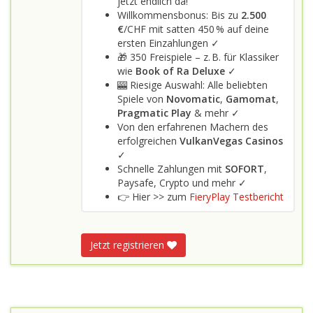
jetzt endlich da!
Willkommensbonus: Bis zu
2.500
€
/CHF mit satten 450 % auf deine
ersten Einzahlungen ✓
🎁 350 Freispiele – z. B. für Klassiker
wie
Book of Ra Deluxe
✓
🎰 Riesige Auswahl: Alle beliebten
Spiele von
Novomatic
,
Gamomat
,
Pragmatic Play
& mehr ✓
Von den erfahrenen Machern des
erfolgreichen
VulkanVegas Casinos
✓
Schnelle Zahlungen mit
SOFORT
,
Paysafe, Crypto und mehr ✓
👉 Hier >> zum
FieryPlay Testbericht
Jetzt registrieren