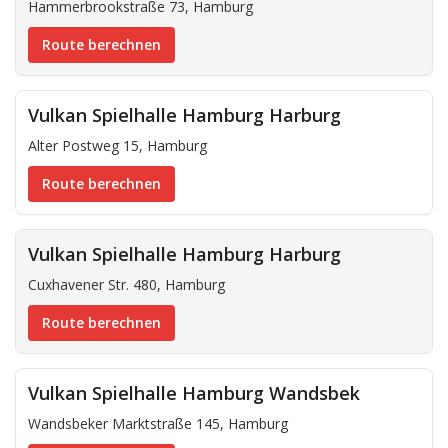
Hammerbrookstraße 73, Hamburg
Route berechnen
Vulkan Spielhalle Hamburg Harburg
Alter Postweg 15, Hamburg
Route berechnen
Vulkan Spielhalle Hamburg Harburg
Cuxhavener Str. 480, Hamburg
Route berechnen
Vulkan Spielhalle Hamburg Wandsbek
Wandsbeker Marktstraße 145, Hamburg