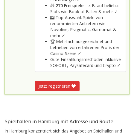
🎁
270 Freispiele
– z. B. auf beliebte
Slots wie Book of Fallen & mehr ✓
🎰 Top-Auswahl: Spiele von
renommierten Anbietern wie
Novoline, Pragmatic, Gamomat &
mehr ✓
🏆 Mehrfach ausgezeichnet und
betrieben von erfahrenen Profis der
Casino-Szene ✓
Gute Einzahlungsmethoden inklusive
SOFORT, Paysafecard und Crypto ✓
Jetzt registrieren
Spielhallen in Hamburg mit Adresse und Route
In Hamburg konzentriert sich das Angebot an Spielhallen und