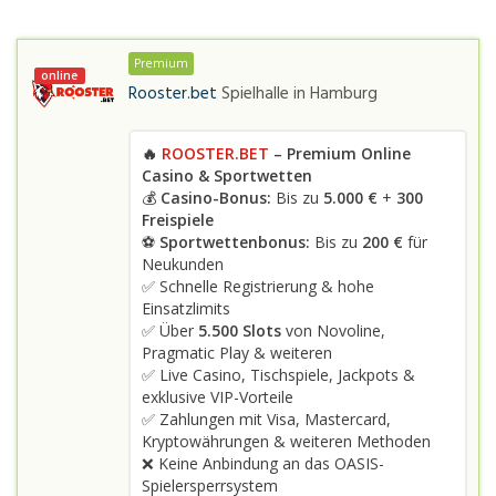
Premium
online
Rooster.bet
Spielhalle in
Hamburg
🔥
ROOSTER.BET
– Premium Online
Casino & Sportwetten
💰
Casino-Bonus:
Bis zu
5.000 €
+
300
Freispiele
⚽
Sportwettenbonus:
Bis zu
200 €
für
Neukunden
✅ Schnelle Registrierung & hohe
Einsatzlimits
✅ Über
5.500 Slots
von Novoline,
Pragmatic Play & weiteren
✅ Live Casino, Tischspiele, Jackpots &
exklusive VIP-Vorteile
✅ Zahlungen mit Visa, Mastercard,
Kryptowährungen & weiteren Methoden
❌ Keine Anbindung an das OASIS-
Spielersperrsystem