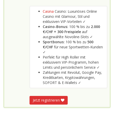
Casina
Casino: Luxuriöses Online
Casino mit Glamour, Stil und
exklusiven VIP-Vorteilen ✓
Casino-Bonus:
100 % bis zu
2.000
€/CHF + 300 Freispiele
auf
ausgewählte Novoline-Slots ✓
Sportbonus:
100 % bis zu
500
€/CHF
für neue Sportwetten-Kunden
✓
Perfekt für High Roller mit
exklusivem VIP-Programm, hohen
Limits und persönlichem Service ✓
Zahlungen mit Revolut, Google Pay,
Kreditkarten, Kryptowährungen,
SOFORT & E-Wallets ✓
Jetzt registrieren