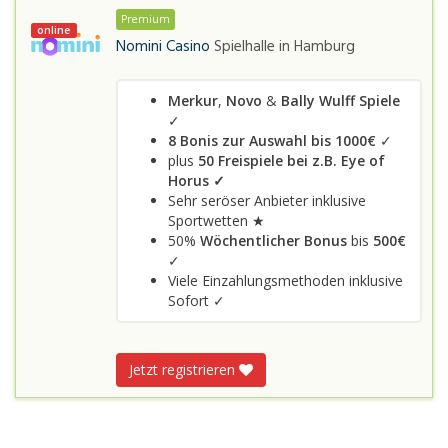
Premium
online
Nomini Casino
Spielhalle in
Hamburg
Merkur
,
Novo
&
Bally Wulff Spiele
✓
8 Bonis zur Auswahl bis 1000€
✓
plus
50 Freispiele bei z.B. Eye of
Horus ✓
Sehr seröser Anbieter inklusive
Sportwetten ★
50%
Wöchentlicher Bonus
bis
500€
✓
Viele Einzahlungsmethoden inklusive
Sofort ✓
Jetzt registrieren