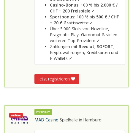
Casino-Bonus:
100 % bis
2.000 € /
CHF + 200 Freispiele
✓
Sportbonus:
100 % bis
500 € / CHF
+ 20 € Gratiswette
✓
Über 5.000 Slots von Novoline,
Pragmatic Play, Gamomat & vielen
weiteren Top-Providern ✓
Zahlungen mit
Revolut
,
SOFORT
,
Kryptowährungen, Kreditkarten und
E-Wallets ✓
Jetzt registrieren
Premium
online
MAD Casino
Spielhalle in
Hamburg