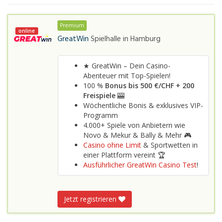
Premium
online
GreatWin
Spielhalle in
Hamburg
★ GreatWin – Dein Casino-
Abenteuer mit Top-Spielen!
100 %
Bonus bis 500 €/CHF + 200
Freispiele
🎰
Wöchentliche Bonis & exklusives VIP-
Programm
4.000+ Spiele von Anbietern wie
Novo & Mekur & Bally & Mehr 🎮
Casino ohne Limit
& Sportwetten in
einer Plattform vereint 🏆
Ausführlicher GreatWin Casino Test
!
Jetzt registrieren