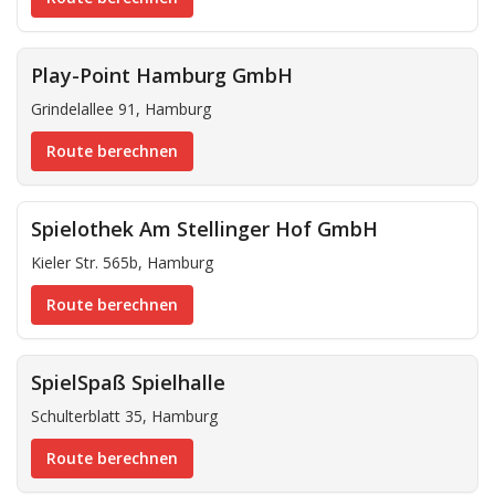
Play-Point Hamburg GmbH
Grindelallee 91, Hamburg
Route berechnen
Spielothek Am Stellinger Hof GmbH
Kieler Str. 565b, Hamburg
Route berechnen
SpielSpaß Spielhalle
Schulterblatt 35, Hamburg
Route berechnen