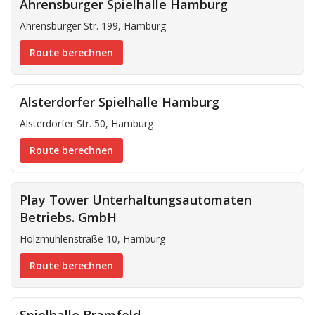
Ahrensburger Spielhalle Hamburg
Ahrensburger Str. 199, Hamburg
Route berechnen
Alsterdorfer Spielhalle Hamburg
Alsterdorfer Str. 50, Hamburg
Route berechnen
Play Tower Unterhaltungsautomaten
Betriebs. GmbH
Holzmühlenstraße 10, Hamburg
Route berechnen