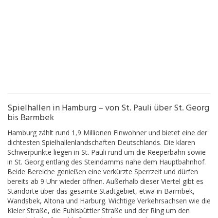
Spielhallen in Hamburg – von St. Pauli über St. Georg
bis Barmbek
Hamburg zählt rund 1,9 Millionen Einwohner und bietet eine der
dichtesten Spielhallenlandschaften Deutschlands. Die klaren
Schwerpunkte liegen in St. Pauli rund um die Reeperbahn sowie
in St. Georg entlang des Steindamms nahe dem Hauptbahnhof.
Beide Bereiche genießen eine verkürzte Sperrzeit und dürfen
bereits ab 9 Uhr wieder öffnen. Außerhalb dieser Viertel gibt es
Standorte über das gesamte Stadtgebiet, etwa in Barmbek,
Wandsbek, Altona und Harburg. Wichtige Verkehrsachsen wie die
Kieler Straße, die Fuhlsbüttler Straße und der Ring um den