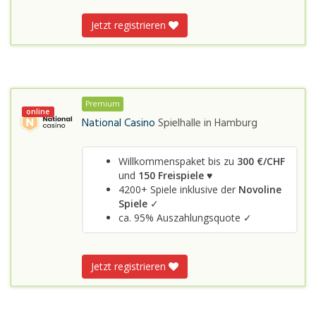
Jetzt registrieren
Premium
online
National Casino
Spielhalle in
Hamburg
Willkommenspaket bis zu
300 €/CHF
und
150 Freispiele ♥
4200+ Spiele inklusive der
Novoline
Spiele
✓
ca. 95% Auszahlungsquote ✓
Jetzt registrieren