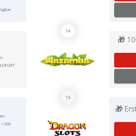
fügbar.
🎁 10
en
e SOFORT
🎁 Ers
en.
 + 200