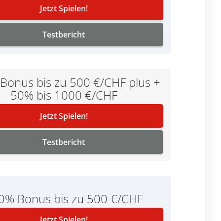
Jetzt Spielen!
Testbericht
Bonus bis zu 500 €/CHF plus +
50% bis 1000 €/CHF
Jetzt Spielen!
Testbericht
0% Bonus bis zu 500 €/CHF
Jetzt Spielen!