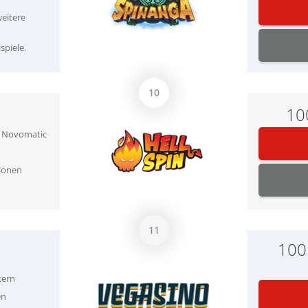
weitere
spiele.
10
e Novomatic
tionen
100
kern
en