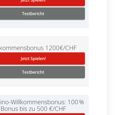
Testbericht
lkommensbonus 1200€/CHF
Jetzt Spielen!
Testbericht
sino-Willkommensbonus: 100 %
Bonus bis zu 500 €/CHF