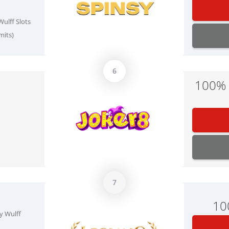
ulff Slots
mits)
100% 
10
y Wulff