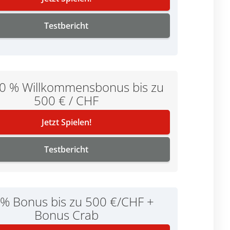
Testbericht
0 % Willkommensbonus bis zu
500 € / CHF
Jetzt Spielen!
Testbericht
% Bonus bis zu 500 €/CHF +
Bonus Crab