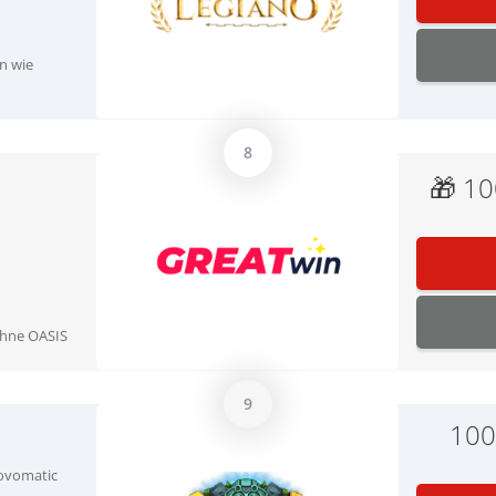
n wie
🎁 10
 ohne OASIS
100
Novomatic