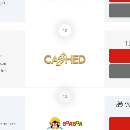
gen
1
en
coin
Club
🎁 W
onus Crab.