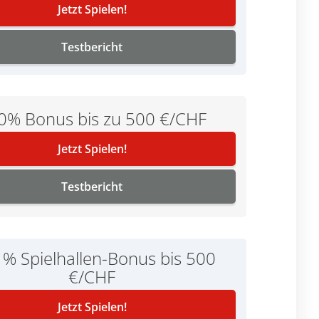
Jetzt Spielen!
Testbericht
0% Bonus bis zu 500 €/CHF
Jetzt Spielen!
Testbericht
 % Spielhallen-Bonus bis 500
€/CHF
Jetzt Spielen!