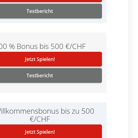
Testbericht
00 % Bonus bis 500 €/CHF
Jetzt Spielen!
Testbericht
illkommensbonus bis zu 500
€/CHF
Jetzt Spielen!