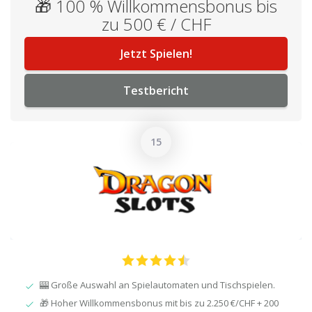
🎁 100 % Willkommensbonus bis
zu 500 € / CHF
Jetzt Spielen!
Testbericht
🎰 Große Auswahl an Spielautomaten und Tischspielen.
🎁 Hoher Willkommensbonus mit bis zu 2.250 €/CHF + 200