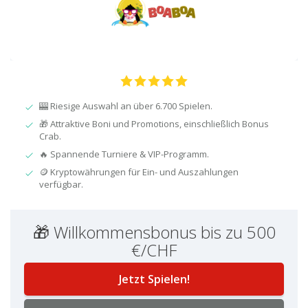
🎰 Riesige Auswahl an über 6.700 Spielen.
🎁 Attraktive Boni und Promotions, einschließlich Bonus
Crab.
🔥 Spannende Turniere & VIP-Programm.
🪙 Kryptowährungen für Ein- und Auszahlungen
verfügbar.
🎁 Willkommensbonus bis zu 500
€/CHF
Jetzt Spielen!