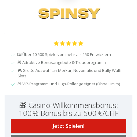
🎰 Über 10.500 Spiele von mehr als 150 Entwicklern
🎁 Attraktive Bonusangebote & Treueprogramm
🎮 Große Auswahl an Merkur, Novomatic und Bally Wulff
Slots
🎁 VIP-Pragramm und High-Roller geeignet (Ohne Limits)
🎁 Casino-Willkommensbonus:
100 % Bonus bis zu 500 €/CHF
Jetzt Spielen!