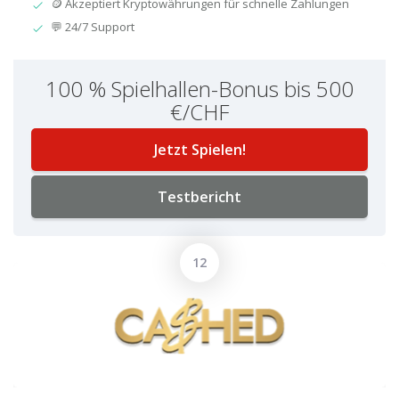
🪙 Akzeptiert Kryptowährungen für schnelle Zahlungen
💬 24/7 Support
100 % Spielhallen-Bonus bis 500
€/CHF
Jetzt Spielen!
Testbericht