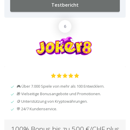
Testbericht
🎮 Über 7.000 Spiele von mehr als 100 Entwicklern.
🎁 Vielseitige Bonusangebote und Promotionen.
🪙 Unterstützung von Kryptowährungen.
💬 24/7 Kundenservice.
100% Bonus bis zu 500 €/CHF plus