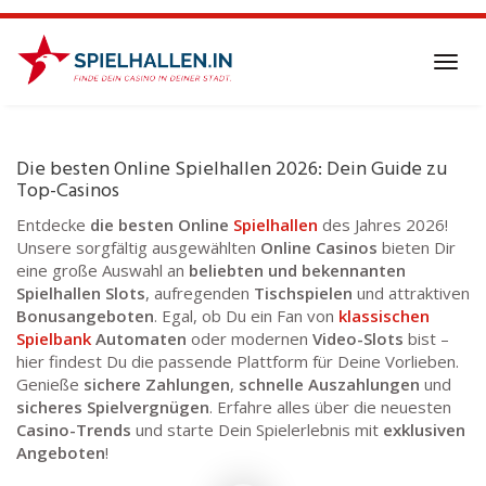
Skip
to
main
Toggl
content
navig
Die besten Online Spielhallen 2026: Dein Guide zu
Top-Casinos
Entdecke
die besten Online
Spielhallen
des Jahres 2026!
Unsere sorgfältig ausgewählten
Online Casinos
bieten Dir
eine große Auswahl an
beliebten und bekennanten
Spielhallen Slots
, aufregenden
Tischspielen
und attraktiven
Bonusangeboten
. Egal, ob Du ein Fan von
klassischen
Spielbank
Automaten
oder modernen
Video-Slots
bist –
hier findest Du die passende Plattform für Deine Vorlieben.
Genieße
sichere Zahlungen
,
schnelle Auszahlungen
und
sicheres Spielvergnügen
. Erfahre alles über die neuesten
Casino-Trends
und starte Dein Spielerlebnis mit
exklusiven
Angeboten
!