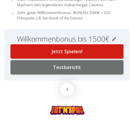
Machern des legendären VulkanVegas Casinos
Sehr guter Willkommenbonus: 450% Bis 2000€ + 250
Freispiele z.B. bei Book of Ra Deluxe
Willkommenbonus bis 1500€ ✓
Jetzt Spielen!
Testbericht