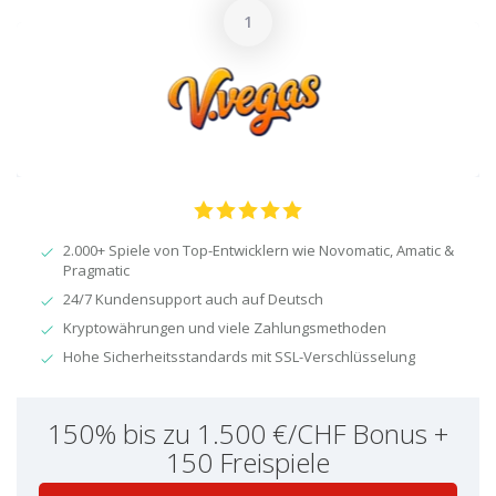
2.000+ Spiele von Top-Entwicklern wie Novomatic, Amatic &
Pragmatic
24/7 Kundensupport auch auf Deutsch
Kryptowährungen und viele Zahlungsmethoden
Hohe Sicherheitsstandards mit SSL-Verschlüsselung
150% bis zu 1.500 €/CHF Bonus +
150 Freispiele