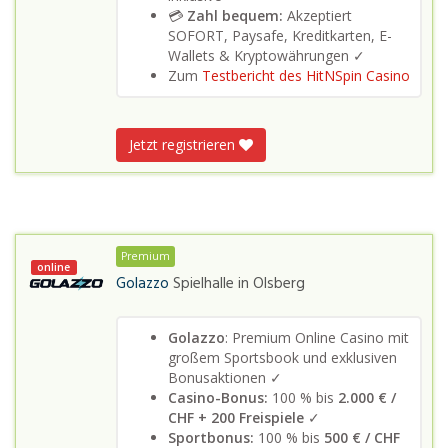
💳
Zahl bequem:
Akzeptiert
SOFORT, Paysafe, Kreditkarten, E-
Wallets & Kryptowährungen ✓
Zum
Testbericht des HitNSpin Casino
Jetzt registrieren
Premium
online
Golazzo
Spielhalle in
Olsberg
Golazzo
: Premium Online Casino mit
großem Sportsbook und exklusiven
Bonusaktionen ✓
Casino-Bonus:
100 % bis
2.000 € /
CHF + 200 Freispiele
✓
Sportbonus:
100 % bis
500 € / CHF