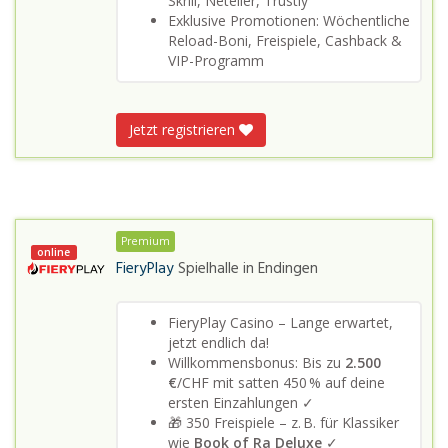
Skrill, Neteller, Trustly
Exklusive Promotionen: Wöchentliche
Reload-Boni, Freispiele, Cashback &
VIP-Programm
Jetzt registrieren
Premium
online
FieryPlay
Spielhalle in
Endingen
FieryPlay Casino – Lange erwartet,
jetzt endlich da!
Willkommensbonus: Bis zu
2.500
€
/CHF mit satten 450 % auf deine
ersten Einzahlungen ✓
🎁 350 Freispiele – z. B. für Klassiker
wie
Book of Ra Deluxe
✓