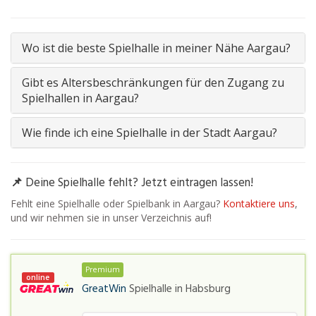
Wo ist die beste Spielhalle in meiner Nähe Aargau?
Gibt es Altersbeschränkungen für den Zugang zu
Spielhallen in Aargau?
Wie finde ich eine Spielhalle in der Stadt Aargau?
📌
Deine Spielhalle fehlt? Jetzt eintragen lassen!
Fehlt eine Spielhalle oder Spielbank in Aargau?
Kontaktiere uns
,
und wir nehmen sie in unser Verzeichnis auf!
Premium
online
GreatWin
Spielhalle in
Habsburg