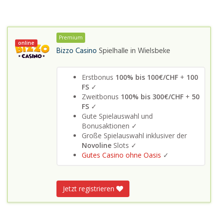
Premium
online
Bizzo Casino
Spielhalle in
Wielsbeke
Erstbonus
100% bis 100€/CHF
+
100
FS
✓
Zweitbonus
100% bis 300€/CHF
+
50
FS
✓
Gute Spielauswahl und
Bonusaktionen ✓
Große Spielauswahl inklusiver der
Novoline
Slots ✓
Gutes Casino ohne Oasis
✓
Jetzt registrieren