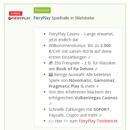
Premium
online
FieryPlay
Spielhalle in
Wielsbeke
FieryPlay Casino – Lange erwartet,
jetzt endlich da!
Willkommensbonus: Bis zu
2.500
€
/CHF mit satten 450 % auf deine
ersten Einzahlungen ✓
🎁 350 Freispiele – z. B. für Klassiker
wie
Book of Ra Deluxe
✓
🎰 Riesige Auswahl: Alle beliebten
Spiele von
Novomatic
,
Gamomat
,
Pragmatic Play
& mehr ✓
Von den erfahrenen Machern des
erfolgreichen
VulkanVegas Casinos
✓
Schnelle Zahlungen mit
SOFORT
,
Paysafe, Crypto und mehr ✓
👉 Hier >> zum
FieryPlay Testbericht