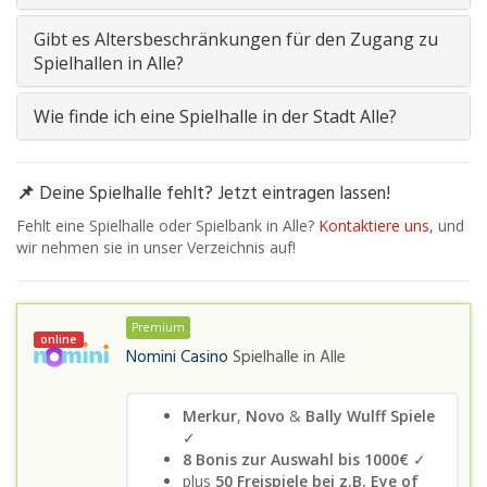
Gibt es Altersbeschränkungen für den Zugang zu
Spielhallen in Alle?
Wie finde ich eine Spielhalle in der Stadt Alle?
📌
Deine Spielhalle fehlt? Jetzt eintragen lassen!
Fehlt eine Spielhalle oder Spielbank in Alle?
Kontaktiere uns
, und
wir nehmen sie in unser Verzeichnis auf!
Premium
online
Nomini Casino
Spielhalle in
Alle
Merkur
,
Novo
&
Bally Wulff Spiele
✓
8 Bonis zur Auswahl bis 1000€
✓
plus
50 Freispiele bei z.B. Eye of