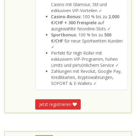
Casino mit Glamour, Stil und
exklusiven VIP-Vorteilen ✓
Casino-Bonus:
100 % bis zu
2.000
€/CHF + 300 Freispiele
auf
ausgewählte Novoline-Slots ✓
Sportbonus:
100 % bis zu
500
€/CHF
für neue Sportwetten-Kunden
✓
Perfekt für High Roller mit
exklusivem VIP-Programm, hohen
Limits und persönlichem Service ✓
Zahlungen mit Revolut, Google Pay,
Kreditkarten, Kryptowährungen,
SOFORT & E-Wallets ✓
Jetzt registrieren