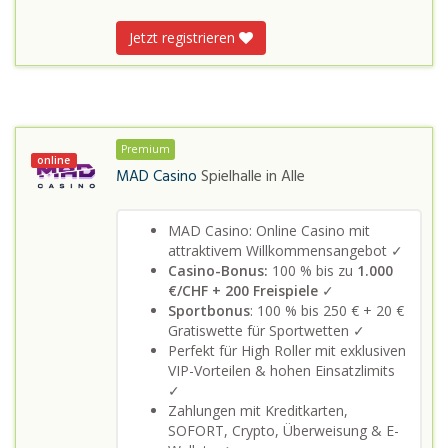
Jetzt registrieren
Premium
online
MAD Casino
Spielhalle in
Alle
MAD Casino: Online Casino mit
attraktivem Willkommensangebot ✓
Casino-Bonus:
100 % bis zu
1.000
€/CHF + 200 Freispiele
✓
Sportbonus
: 100 % bis 250 € + 20 €
Gratiswette für Sportwetten ✓
Perfekt für High Roller mit exklusiven
VIP-Vorteilen & hohen Einsatzlimits
✓
Zahlungen mit Kreditkarten,
SOFORT, Crypto, Überweisung & E-