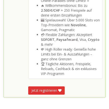
Online-Paradies ohne Limits! ⭐
🔥 Willkommensbonus: Bis zu
2.500 €/CHF
+ 250 Freispiele auf
deine ersten Einzahlungen
🎰 Spielauswahl: Über 5.000 Slots von
Top-Providern wie
Novoline
,
Gamomat, Pragmatic
💳 Flexible Zahlungen: Akzeptiert
SOFORT
,
Paysafecard
, Visa,
Crypto
& mehr
💸 High Roller ready: Genieße hohe
Limits bei Ein- & Auszahlungen –
ganz ohne Grenzen
🏆 Tägliche Aktionen, Freispiele,
Reloads, Cashback & ein exklusives
VIP-Programm
Jetzt registrieren