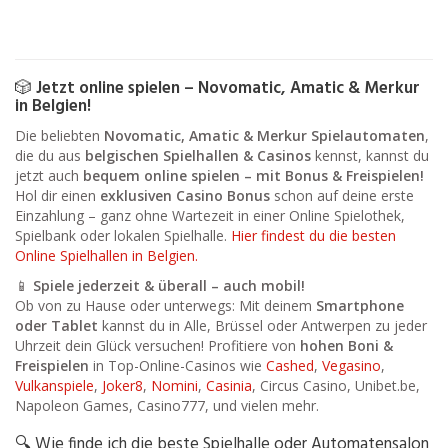
🎲
Jetzt online spielen – Novomatic, Amatic & Merkur
in Belgien!
Die beliebten
Novomatic, Amatic & Merkur Spielautomaten
,
die du aus
belgischen Spielhallen & Casinos
kennst, kannst du
jetzt auch
bequem online spielen – mit Bonus & Freispielen!
Hol dir einen
exklusiven Casino Bonus
schon auf deine erste
Einzahlung – ganz ohne Wartezeit in einer Online Spielothek,
Spielbank oder lokalen Spielhalle.
Hier findest du die besten
Online Spielhallen in Belgien.
📱
Spiele jederzeit & überall – auch mobil!
Ob von zu Hause oder unterwegs: Mit deinem
Smartphone
oder Tablet
kannst du in Alle, Brüssel oder Antwerpen zu jeder
Uhrzeit dein Glück versuchen! Profitiere von
hohen Boni &
Freispielen
in Top-Online-Casinos wie
Cashed
,
Vegasino
,
Vulkanspiele
,
Joker8
,
Nomini
,
Casinia
, Circus Casino, Unibet.be,
Napoleon Games, Casino777, und vielen mehr.
🔍 Wie finde ich die beste Spielhalle oder Automatensalon