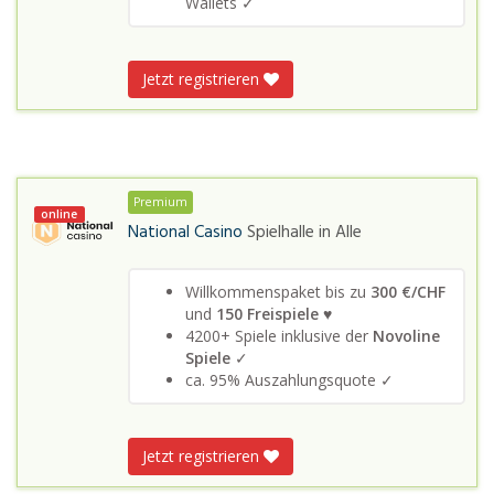
Wallets ✓
Jetzt registrieren
Premium
online
National Casino
Spielhalle in
Alle
Willkommenspaket bis zu
300 €/CHF
und
150 Freispiele ♥
4200+ Spiele inklusive der
Novoline
Spiele
✓
ca. 95% Auszahlungsquote ✓
Jetzt registrieren