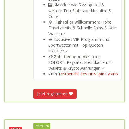
🎰 Klassiker wie Sizzling Hot &
weitere Top-Slots von Novoline &
Co.
✓
💎
Highroller willkommen:
Hohe
Einsatzlimits & Schnelle Spins & Kein
Warten ✓
👑 Exklusives VIP-Programm und
Sportwetten mit Top-Quoten
inklusive ✓
💳
Zahl bequem:
Akzeptiert
SOFORT, Paysafe, Kreditkarten, E-
Wallets & Kryptowährungen ✓
Zum
Testbericht des HitNSpin Casino
Jetzt registrieren
Premium