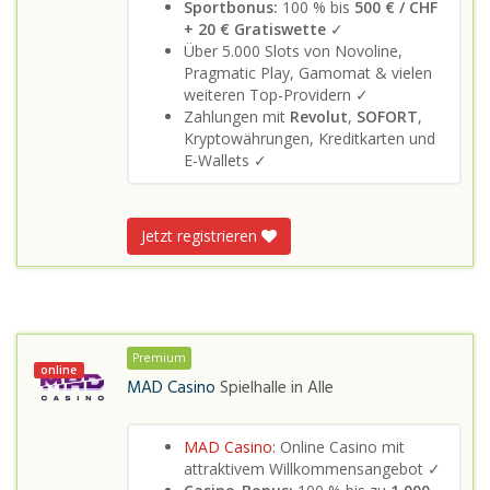
Sportbonus:
100 % bis
500 € / CHF
+ 20 € Gratiswette
✓
Über 5.000 Slots von Novoline,
Pragmatic Play, Gamomat & vielen
weiteren Top-Providern ✓
Zahlungen mit
Revolut
,
SOFORT
,
Kryptowährungen, Kreditkarten und
E-Wallets ✓
Jetzt registrieren
Premium
online
MAD Casino
Spielhalle in
Alle
MAD Casino
: Online Casino mit
attraktivem Willkommensangebot ✓