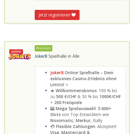
Jetzt registrieren
Premium
online
Joker8
Spielhalle in
Alle
Joker8
Online Spielhalle – Dein
exklusives Casino-Erlebnis ohne
Limits!
⭐
🔥
Willkommensbonus
: 100 % bis
zu
500 €/CHF
& 50 % bis
1000€/CHF
+
200 Freispiele
🎰
Mega Spielauswahl
:
5.600+
Slots
von Top-Entwicklern wie
Novomatic
,
Merkur
, Bally
💳
Flexible Zahlungen
: Akzeptiert
Visa, Mastercard &