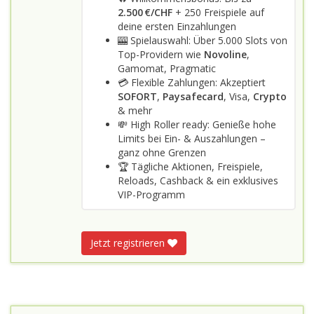
2.500 €/CHF
+ 250 Freispiele auf
deine ersten Einzahlungen
🎰 Spielauswahl: Über 5.000 Slots von
Top-Providern wie
Novoline
,
Gamomat, Pragmatic
💳 Flexible Zahlungen: Akzeptiert
SOFORT
,
Paysafecard
, Visa,
Crypto
& mehr
💸 High Roller ready: Genieße hohe
Limits bei Ein- & Auszahlungen –
ganz ohne Grenzen
🏆 Tägliche Aktionen, Freispiele,
Reloads, Cashback & ein exklusives
VIP-Programm
Jetzt registrieren