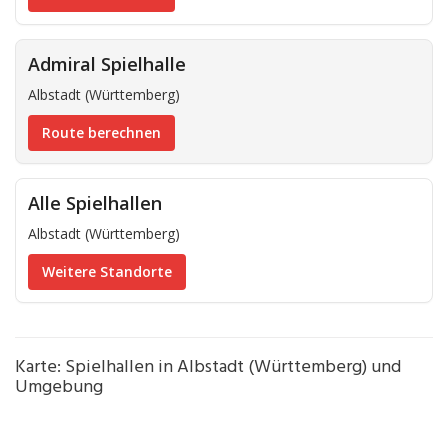
Admiral Spielhalle
Albstadt (Württemberg)
Route berechnen
Alle Spielhallen
Albstadt (Württemberg)
Weitere Standorte
Karte: Spielhallen in Albstadt (Württemberg) und
Umgebung