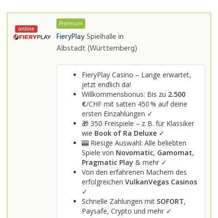
Premium
online
FieryPlay
Spielhalle in
Albstadt (Württemberg)
FieryPlay Casino – Lange erwartet,
jetzt endlich da!
Willkommensbonus: Bis zu
2.500
€
/CHF mit satten 450 % auf deine
ersten Einzahlungen ✓
🎁 350 Freispiele – z. B. für Klassiker
wie
Book of Ra Deluxe
✓
🎰 Riesige Auswahl: Alle beliebten
Spiele von
Novomatic
,
Gamomat
,
Pragmatic Play
& mehr ✓
Von den erfahrenen Machern des
erfolgreichen
VulkanVegas Casinos
✓
Schnelle Zahlungen mit
SOFORT
,
Paysafe, Crypto und mehr ✓