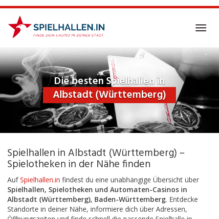
Skip
to
main
Toggl
content
navig
Die besten Spielhallen in
Albstadt (Württemberg)
Spielhallen in Albstadt (Württemberg) –
Spielotheken in der Nähe finden
Auf
Spielhallen.in
findest du eine unabhängige Übersicht über
Spielhallen, Spielotheken und Automaten-Casinos in
Albstadt (Württemberg), Baden-Württemberg
. Entdecke
Standorte in deiner Nähe, informiere dich über Adressen,
Öffnungszeiten und finde schnell die passende Spielhalle in