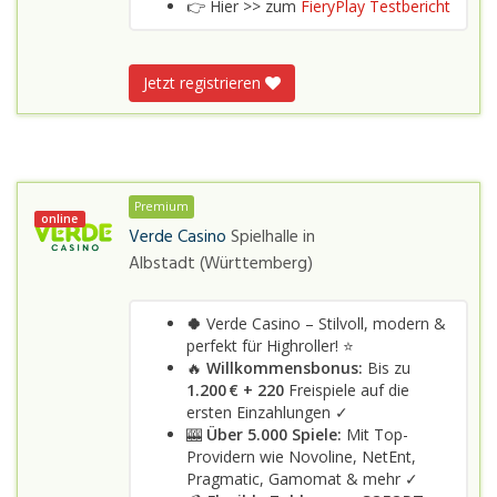
👉 Hier >> zum
FieryPlay Testbericht
Jetzt registrieren
Premium
online
Verde Casino
Spielhalle in
Albstadt (Württemberg)
🍀
Verde Casino – Stilvoll, modern &
perfekt für Highroller! ⭐
🔥
Willkommensbonus:
Bis zu
1.200 € + 220
Freispiele auf die
ersten Einzahlungen ✓
🎰
Über 5.000 Spiele:
Mit Top-
Providern wie Novoline, NetEnt,
Pragmatic, Gamomat & mehr ✓