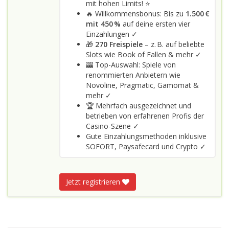
mit hohen Limits! ⭐
🔥 Willkommensbonus: Bis zu
1.500 €
mit 450 %
auf deine ersten vier
Einzahlungen ✓
🎁
270 Freispiele
– z. B. auf beliebte
Slots wie Book of Fallen & mehr ✓
🎰 Top-Auswahl: Spiele von
renommierten Anbietern wie
Novoline, Pragmatic, Gamomat &
mehr ✓
🏆 Mehrfach ausgezeichnet und
betrieben von erfahrenen Profis der
Casino-Szene ✓
Gute Einzahlungsmethoden inklusive
SOFORT, Paysafecard und Crypto ✓
Jetzt registrieren