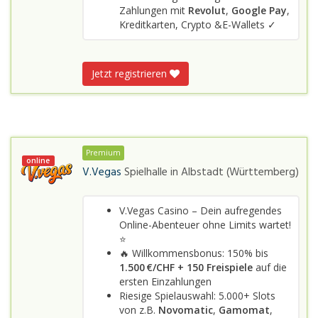
Zahlungen mit
Revolut
,
Google Pay
,
Kreditkarten, Crypto &E-Wallets ✓
Jetzt registrieren
Premium
online
V.Vegas
Spielhalle in
Albstadt (Württemberg)
V.Vegas Casino – Dein aufregendes
Online-Abenteuer ohne Limits wartet!
⭐
🔥 Willkommensbonus: 150% bis
1.500 €/CHF + 150 Freispiele
auf die
ersten Einzahlungen
Riesige Spielauswahl: 5.000+ Slots
von z.B.
Novomatic
,
Gamomat
,