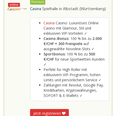
Premium
online
Casina
Spielhalle in
Albstadt (Württemberg)
Casina
Casino: Luxuriöses Online
Casino mit Glamour, Stil und
exklusiven VIP-Vorteilen ✓
Casino-Bonus:
100 % bis zu
2.000
€/CHF + 300 Freispiele
auf
ausgewählte Novoline-Slots ✓
Sportbonus:
100 % bis zu
500
€/CHF
für neue Sportwetten-Kunden
✓
Perfekt für High Roller mit
exklusivem VIP-Programm, hohen
Limits und persönlichem Service ✓
Zahlungen mit Revolut, Google Pay,
Kreditkarten, Kryptowährungen,
SOFORT & E-Wallets ✓
Jetzt registrieren