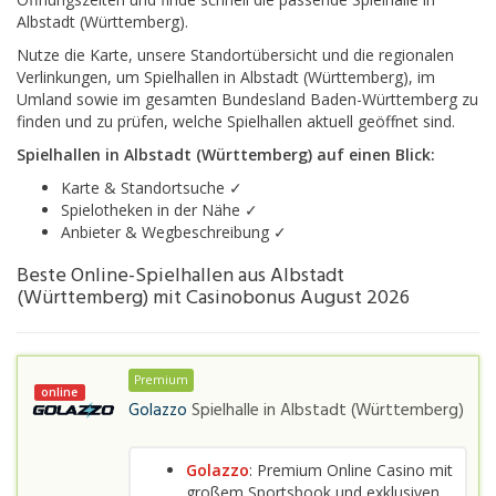
Albstadt (Württemberg).
Nutze die Karte, unsere Standortübersicht und die regionalen
Verlinkungen, um Spielhallen in Albstadt (Württemberg), im
Umland sowie im gesamten Bundesland Baden-Württemberg zu
finden und zu prüfen, welche Spielhallen aktuell geöffnet sind.
Spielhallen in Albstadt (Württemberg) auf einen Blick:
Karte & Standortsuche ✓
Spielotheken in der Nähe ✓
Anbieter & Wegbeschreibung ✓
Beste Online-Spielhallen aus Albstadt
(Württemberg) mit Casinobonus August 2026
Premium
online
Golazzo
Spielhalle in
Albstadt (Württemberg)
Golazzo
: Premium Online Casino mit
großem Sportsbook und exklusiven