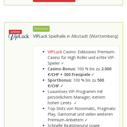
Premium
online
VIPLuck
Spielhalle in
Albstadt (Württemberg)
VIPLuck
Casino: Exklusives Premium-
Casino für High Roller und echte VIP-
Spieler ✓
Casino-Bonus:
100 % bis zu
2.000
€/CHF + 300 Freispiele
✓
Sportbonus:
100 % bis zu
500
€/CHF
✓
Luxuriöses VIP-Programm mit
persönlichem Manager, extrem
hohen Limits ✓
Top-Slots von Novomatic, Pragmatic
Play, Gamomat und vielen weiteren
Premium-Anbietern ✓
Schnelle Registrierung sowie