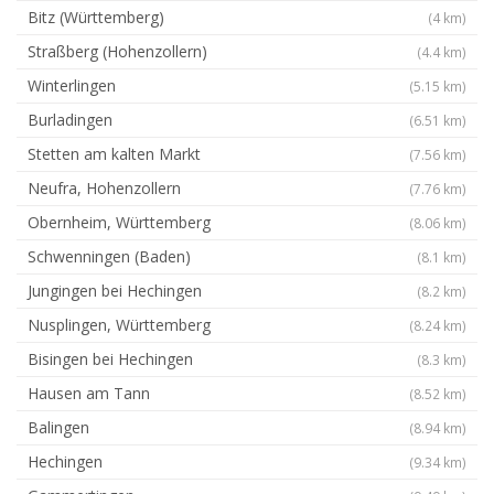
Bitz (Württemberg)
(4 km)
Straßberg (Hohenzollern)
(4.4 km)
Winterlingen
(5.15 km)
Burladingen
(6.51 km)
Stetten am kalten Markt
(7.56 km)
Neufra, Hohenzollern
(7.76 km)
Obernheim, Württemberg
(8.06 km)
Schwenningen (Baden)
(8.1 km)
Jungingen bei Hechingen
(8.2 km)
Nusplingen, Württemberg
(8.24 km)
Bisingen bei Hechingen
(8.3 km)
Hausen am Tann
(8.52 km)
Balingen
(8.94 km)
Hechingen
(9.34 km)