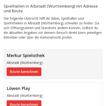
Spielhallen in Albstadt (Württemberg) mit Adresse
und Route
Die folgende Übersicht hilft dir dabei, Spielhallen und
Spielotheken in Albstadt (Württemberg) schneller zu finden. Da
sich Öffnungszeiten und Standorte ändern können, solltest du
die aktuellen Angaben vor deinem Besuch direkt beim jeweiligen
Betreiber oder über die Kartenansicht prüfen.
Merkur Spielothek
Albstadt (Württemberg)
Route berechnen
Löwen Play
Albstadt (Württemberg)
Route berechnen