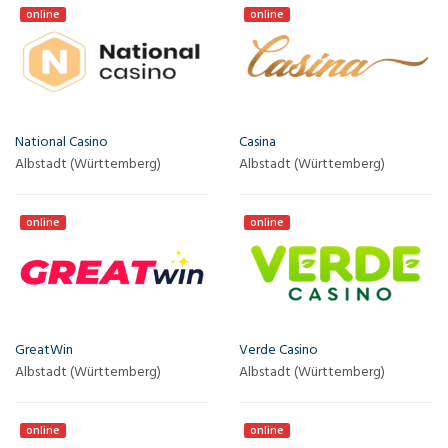
online
online
National Casino
Casina
Albstadt (Württemberg)
Albstadt (Württemberg)
online
online
GreatWin
Verde Casino
Albstadt (Württemberg)
Albstadt (Württemberg)
online
online