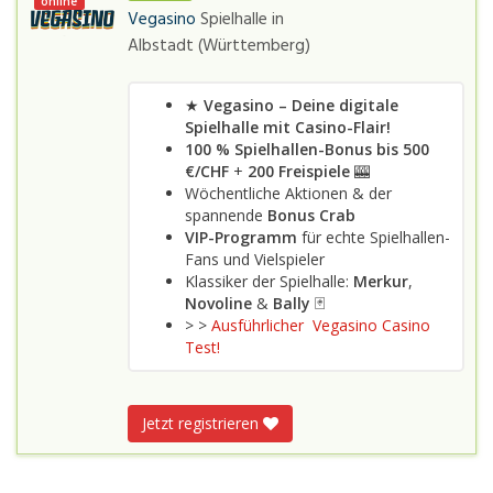
online
Vegasino
Spielhalle in
Albstadt (Württemberg)
★
Vegasino – Deine digitale
Spielhalle mit Casino-Flair!
100 % Spielhallen-Bonus bis 500
€/CHF
+
200 Freispiele
🎰
Wöchentliche Aktionen & der
spannende
Bonus Crab
VIP-Programm
für echte Spielhallen-
Fans und Vielspieler
Klassiker der Spielhalle:
Merkur
,
Novoline
&
Bally
🃏
> >
Ausführlicher Vegasino Casino
Test!
Jetzt registrieren