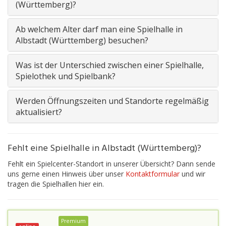
(Württemberg)?
Ab welchem Alter darf man eine Spielhalle in
Albstadt (Württemberg) besuchen?
Was ist der Unterschied zwischen einer Spielhalle,
Spielothek und Spielbank?
Werden Öffnungszeiten und Standorte regelmäßig
aktualisiert?
Fehlt eine Spielhalle in Albstadt (Württemberg)?
Fehlt ein Spielcenter-Standort in unserer Übersicht? Dann sende
uns gerne einen Hinweis über unser
Kontaktformular
und wir
tragen die Spielhallen hier ein.
Premium