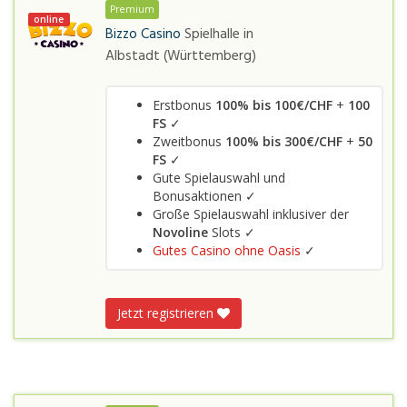
Premium
online
Bizzo Casino
Spielhalle in
Albstadt (Württemberg)
Erstbonus
100% bis 100€/CHF
+
100
FS
✓
Zweitbonus
100% bis 300€/CHF
+
50
FS
✓
Gute Spielauswahl und
Bonusaktionen ✓
Große Spielauswahl inklusiver der
Novoline
Slots ✓
Gutes Casino ohne Oasis
✓
Jetzt registrieren