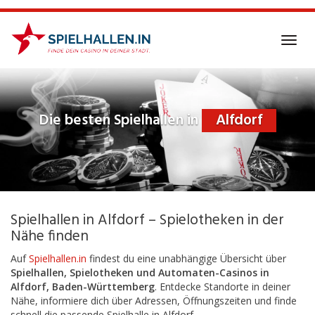
Skip
to
main
Toggl
content
navig
Die besten Spielhallen in
Alfdorf
Spielhallen in Alfdorf – Spielotheken in der
Nähe finden
Auf
Spielhallen.in
findest du eine unabhängige Übersicht über
Spielhallen, Spielotheken und Automaten-Casinos in
Alfdorf, Baden-Württemberg
. Entdecke Standorte in deiner
Nähe, informiere dich über Adressen, Öffnungszeiten und finde
schnell die passende Spielhalle in Alfdorf.