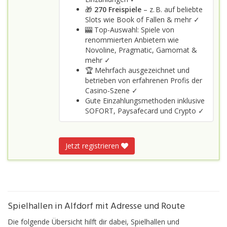
🎁
270 Freispiele
– z. B. auf beliebte
Slots wie Book of Fallen & mehr ✓
🎰 Top-Auswahl: Spiele von
renommierten Anbietern wie
Novoline, Pragmatic, Gamomat &
mehr ✓
🏆 Mehrfach ausgezeichnet und
betrieben von erfahrenen Profis der
Casino-Szene ✓
Gute Einzahlungsmethoden inklusive
SOFORT, Paysafecard und Crypto ✓
Jetzt registrieren
Spielhallen in Alfdorf mit Adresse und Route
Die folgende Übersicht hilft dir dabei, Spielhallen und