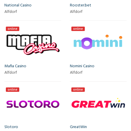
National Casino
Rooster.bet
Alfdorf
Alfdorf
online
online
Mafia Casino
Nomini Casino
Alfdorf
Alfdorf
online
online
Slotoro
GreatWin