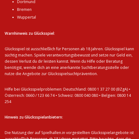
Dortmund
Bremen
Wuppertal
Warnhinweis zu Glücksspiel
:
Glücksspiel ist ausschließlich für Personen ab 18 Jahren. Glücksspiel kann
süchtig machen. Spiele verantwortungsbewusst und setze nur Geld ein,
dessen Verlust du dir leisten kannst. Wenn du Hilfe oder Beratung
benötigst, wende dich an eine anerkannte
Suchtberatungsstelle
oder
nutze die Angebote zur Glücksspielsuchtprävention.
Hilfe bei Glücksspielproblemen: Deutschland: 0800 1 37 27 00 (BZgA) •
Österreich: 0660 / 123 66 74 • Schweiz: 0800 040 080 • Belgien: 0800 14
254
Hinweis zu Glücksspielanbietern
:
Die Nutzung der auf Spielhallen.in vorgestellten Glücksspielangebote ist
ausschließlich Personen ab 18 Jahren gestattet. Bitte beachte, dass die