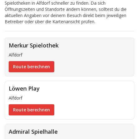
Spielotheken in Alfdorf schneller zu finden. Da sich
Öffnungszeiten und Standorte ändern können, solltest du die
aktuellen Angaben vor deinem Besuch direkt beim jeweiligen
Betreiber oder über die Kartenansicht prüfen.
Merkur Spielothek
Alfdorf
Route berechnen
Löwen Play
Alfdorf
Route berechnen
Admiral Spielhalle