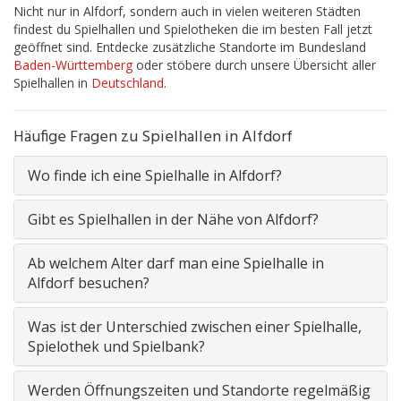
Nicht nur in Alfdorf, sondern auch in vielen weiteren Städten
findest du Spielhallen und Spielotheken die im besten Fall jetzt
geöffnet sind. Entdecke zusätzliche Standorte im Bundesland
Baden-Württemberg
oder stöbere durch unsere Übersicht aller
Spielhallen in
Deutschland
.
Häufige Fragen zu Spielhallen in Alfdorf
Wo finde ich eine Spielhalle in Alfdorf?
Gibt es Spielhallen in der Nähe von Alfdorf?
Ab welchem Alter darf man eine Spielhalle in
Alfdorf besuchen?
Was ist der Unterschied zwischen einer Spielhalle,
Spielothek und Spielbank?
Werden Öffnungszeiten und Standorte regelmäßig