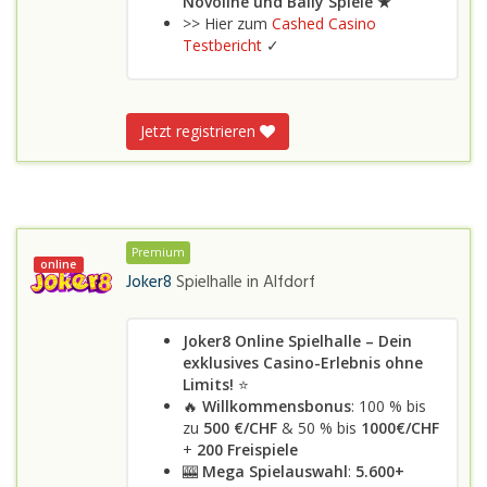
Novoline und Bally Spiele ★
>> Hier zum
Cashed Casino
Testbericht
✓
Jetzt registrieren
Premium
online
Joker8
Spielhalle in
Alfdorf
Joker8 Online Spielhalle – Dein
exklusives Casino-Erlebnis ohne
Limits!
⭐
🔥
Willkommensbonus
: 100 % bis
zu
500 €/CHF
& 50 % bis
1000€/CHF
+
200 Freispiele
🎰
Mega Spielauswahl
:
5.600+