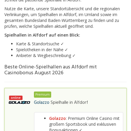
Nutze die Karte, unsere Standortübersicht und die regionalen
Verlinkungen, um Spielhallen in Alfdorf, im Umland sowie im
gesamten Bundesland Baden-Württemberg zu finden und zu
prüfen, welche Spielhallen aktuell geöffnet sind.
Spielhallen in Alfdorf auf einen Blick:
Karte & Standortsuche ✓
Spielotheken in der Nähe ✓
Anbieter & Wegbeschreibung ✓
Beste Online-Spielhallen aus Alfdorf mit
Casinobonus August 2026
Premium
online
Golazzo
Spielhalle in
Alfdorf
Golazzo
: Premium Online Casino mit
großem Sportsbook und exklusiven
Bonusaktionen ✓