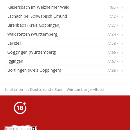
Kaisersbach im Welzheimer Wald
(6.5 km)
Eschach bei Schwäbisch Gmünd
(7.2 km)
Birenbach (Kreis Göppingen)
(7.27 km)
Waldstetten (Württemberg)
(7.34 km)
Leinzell
(7.58 km)
Göggingen (Württemberg)
(7.66 km)
Iggingen
(7.67 km)
Börtlingen (Kreis Göppingen)
(7.88 km)
Spielhallen in
»
Deutschland
»
Baden-Württemberg
»
Alfdorf