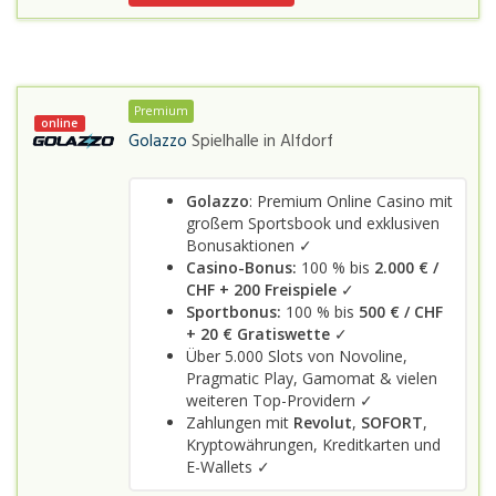
Premium
online
Golazzo
Spielhalle in
Alfdorf
Golazzo
: Premium Online Casino mit
großem Sportsbook und exklusiven
Bonusaktionen ✓
Casino-Bonus:
100 % bis
2.000 € /
CHF + 200 Freispiele
✓
Sportbonus:
100 % bis
500 € / CHF
+ 20 € Gratiswette
✓
Über 5.000 Slots von Novoline,
Pragmatic Play, Gamomat & vielen
weiteren Top-Providern ✓
Zahlungen mit
Revolut
,
SOFORT
,
Kryptowährungen, Kreditkarten und
E-Wallets ✓