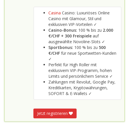
Casina
Casino: Luxuriöses Online
Casino mit Glamour, Stil und
exklusiven VIP-Vorteilen ✓
Casino-Bonus:
100 % bis zu
2.000
€/CHF + 300 Freispiele
auf
ausgewählte Novoline-Slots ✓
Sportbonus:
100 % bis zu
500
€/CHF
für neue Sportwetten-Kunden
✓
Perfekt für High Roller mit
exklusivem VIP-Programm, hohen
Limits und persönlichem Service ✓
Zahlungen mit Revolut, Google Pay,
Kreditkarten, Kryptowährungen,
SOFORT & E-Wallets ✓
Jetzt registrieren