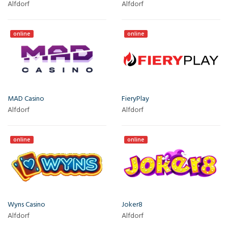
Alfdorf
Alfdorf
online
online
MAD Casino
FieryPlay
Alfdorf
Alfdorf
online
online
Wyns Casino
Joker8
Alfdorf
Alfdorf