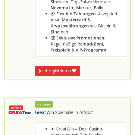
Slots
von Top-Entwicklern wie
Novomatic
,
Merkur
, Bally
💳
Flexible Zahlungen
: Akzeptiert
Visa, Mastercard &
Kryptowährungen
wie Bitcoin &
Ethereum
🏆
Exklusive Promotionen
:
Regelmäßige
Reload-Boni,
Freispiele & VIP-Programm
Jetzt registrieren
Premium
online
GreatWin
Spielhalle in
Alfdorf
★ GreatWin – Dein Casino-
Abenteuer mit Top-Spielen!