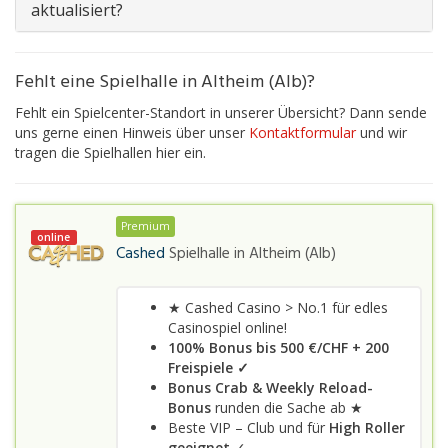
aktualisiert?
Fehlt eine Spielhalle in Altheim (Alb)?
Fehlt ein Spielcenter-Standort in unserer Übersicht? Dann sende
uns gerne einen Hinweis über unser
Kontaktformular
und wir
tragen die Spielhallen hier ein.
Premium
online
Cashed
Spielhalle in
Altheim (Alb)
★ Cashed Casino > No.1 für edles
Casinospiel online!
100% Bonus bis 500 €/CHF + 200
Freispiele ✓
Bonus Crab &
Weekly Reload-
Bonus
runden die Sache ab ★
Beste VIP – Club und für
High Roller
geeignet
✓