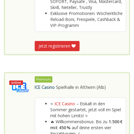
SOFORT, Paysafe , Visa, Mastercard,
Skrill, Neteller, Trustly
Exklusive Promotionen: Wöchentliche
Reload-Boni, Freispiele, Cashback &
VIP-Programm
Jetzt registrieren
Premium
online
ICE Casino
Spielhalle in
Altheim (Alb)
⭐
ICE Casino
– Eiskalt in den
Sommer gestartet, jetzt voll im Spiel
mit hohen Limits! ⭐
🔥 Willkommensbonus: Bis zu
1.500 €
mit 450 %
auf deine ersten vier
Einzahlungen ✓