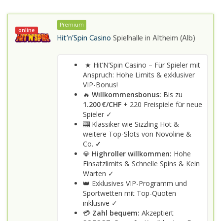
Premium
online
Hit’n’Spin Casino
Spielhalle in
Altheim (Alb)
★ Hit’N’Spin Casino – Für Spieler mit
Anspruch: Hohe Limits & exklusiver
VIP-Bonus!
🔥
Willkommensbonus:
Bis zu
1.200 €/CHF
+ 220 Freispiele für neue
Spieler ✓
🎰 Klassiker wie Sizzling Hot &
weitere Top-Slots von Novoline &
Co.
✓
💎
Highroller willkommen:
Hohe
Einsatzlimits & Schnelle Spins & Kein
Warten ✓
👑 Exklusives VIP-Programm und
Sportwetten mit Top-Quoten
inklusive ✓
💳
Zahl bequem:
Akzeptiert