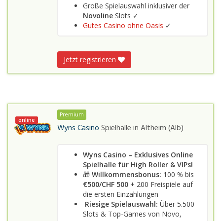
Große Spielauswahl inklusiver der
Novoline
Slots ✓
Gutes Casino ohne Oasis
✓
Jetzt registrieren
Premium
online
Wyns Casino
Spielhalle in
Altheim (Alb)
Wyns Casino – Exklusives Online
Spielhalle für High Roller & VIPs!
🎁
Willkommensbonus:
100 % bis
€500/CHF 500
+ 200 Freispiele auf
die ersten Einzahlungen
Riesige Spielauswahl:
Über 5.500
Slots & Top-Games von Novo,