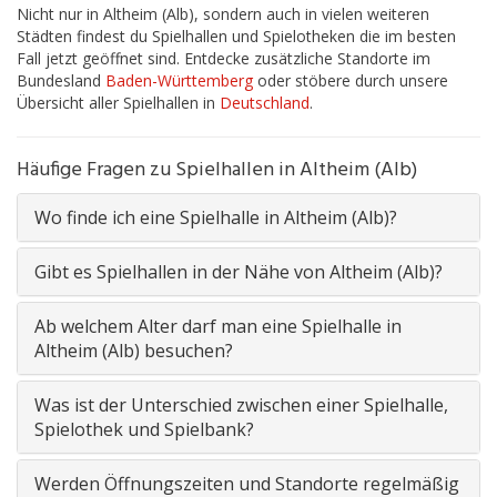
Nicht nur in Altheim (Alb), sondern auch in vielen weiteren
Städten findest du Spielhallen und Spielotheken die im besten
Fall jetzt geöffnet sind. Entdecke zusätzliche Standorte im
Bundesland
Baden-Württemberg
oder stöbere durch unsere
Übersicht aller Spielhallen in
Deutschland
.
Häufige Fragen zu Spielhallen in Altheim (Alb)
Wo finde ich eine Spielhalle in Altheim (Alb)?
Gibt es Spielhallen in der Nähe von Altheim (Alb)?
Ab welchem Alter darf man eine Spielhalle in
Altheim (Alb) besuchen?
Was ist der Unterschied zwischen einer Spielhalle,
Spielothek und Spielbank?
Werden Öffnungszeiten und Standorte regelmäßig