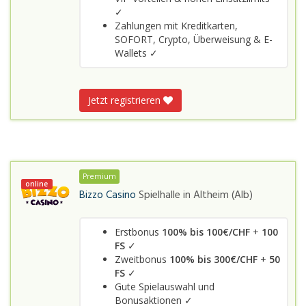
✓
Zahlungen mit Kreditkarten,
SOFORT, Crypto, Überweisung & E-
Wallets ✓
Jetzt registrieren
Premium
online
Bizzo Casino
Spielhalle in
Altheim (Alb)
Erstbonus
100% bis 100€/CHF
+
100
FS
✓
Zweitbonus
100% bis 300€/CHF
+
50
FS
✓
Gute Spielauswahl und
Bonusaktionen ✓