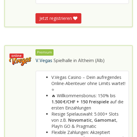
Jetzt registrieren
Premium
online
V.Vegas
Spielhalle in
Altheim (Alb)
V.Vegas Casino – Dein aufregendes
Online-Abenteuer ohne Limits wartet!
⭐
🔥 Willkommensbonus: 150% bis
1.500 €/CHF + 150 Freispiele
auf die
ersten Einzahlungen
Riesige Spielauswahl: 5.000+ Slots
von z.B.
Novomatic
,
Gamomat
,
Play’n GO & Pragmatic
Flexible Zahlungen: Akzeptiert