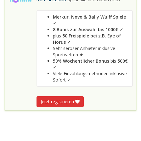
Nomini Casino
Spielhalle in
Altheim (Alb)
Merkur
,
Novo
&
Bally Wulff Spiele
✓
8 Bonis zur Auswahl bis 1000€
✓
plus
50 Freispiele bei z.B. Eye of
Horus ✓
Sehr seröser Anbieter inklusive
Sportwetten ★
50%
Wöchentlicher Bonus
bis
500€
✓
Viele Einzahlungsmethoden inklusive
Sofort ✓
Jetzt registrieren