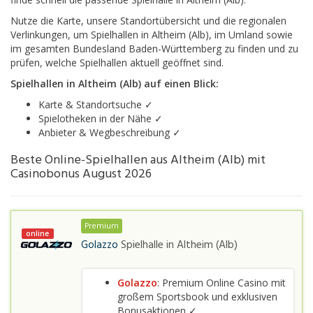
Nutze die Karte, unsere Standortübersicht und die regionalen
Verlinkungen, um Spielhallen in Altheim (Alb), im Umland sowie
im gesamten Bundesland Baden-Württemberg zu finden und zu
prüfen, welche Spielhallen aktuell geöffnet sind.
Spielhallen in Altheim (Alb) auf einen Blick:
Karte & Standortsuche ✓
Spielotheken in der Nähe ✓
Anbieter & Wegbeschreibung ✓
Beste Online-Spielhallen aus Altheim (Alb) mit
Casinobonus August 2026
Premium
online
Golazzo
Spielhalle in
Altheim (Alb)
Golazzo
: Premium Online Casino mit
großem Sportsbook und exklusiven
Bonusaktionen ✓