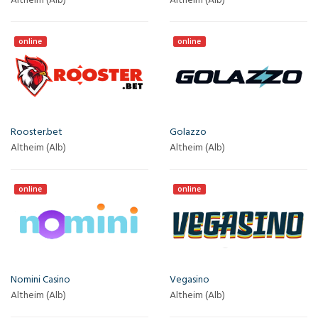
Altheim (Alb)
Altheim (Alb)
online
online
Rooster.bet
Golazzo
Altheim (Alb)
Altheim (Alb)
online
online
Nomini Casino
Vegasino
Altheim (Alb)
Altheim (Alb)