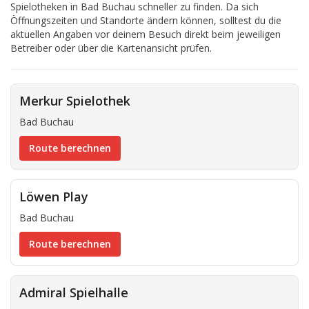
Spielotheken in Bad Buchau schneller zu finden. Da sich
Öffnungszeiten und Standorte ändern können, solltest du die
aktuellen Angaben vor deinem Besuch direkt beim jeweiligen
Betreiber oder über die Kartenansicht prüfen.
Merkur Spielothek
Bad Buchau
Route berechnen
Löwen Play
Bad Buchau
Route berechnen
Admiral Spielhalle