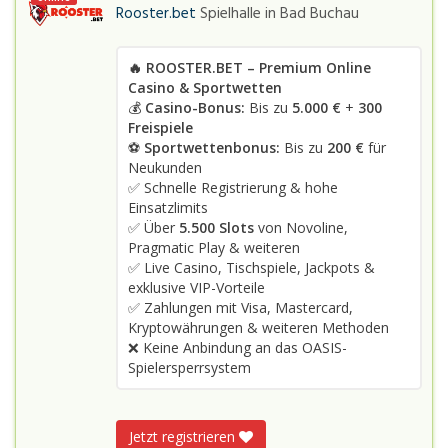
Rooster.bet
Spielhalle in
Bad Buchau
🔥 ROOSTER.BET – Premium Online
Casino & Sportwetten
💰
Casino-Bonus:
Bis zu
5.000 €
+
300
Freispiele
⚽
Sportwettenbonus:
Bis zu
200 €
für
Neukunden
✅ Schnelle Registrierung & hohe
Einsatzlimits
✅ Über
5.500 Slots
von Novoline,
Pragmatic Play & weiteren
✅ Live Casino, Tischspiele, Jackpots &
exklusive VIP-Vorteile
✅ Zahlungen mit Visa, Mastercard,
Kryptowährungen & weiteren Methoden
❌ Keine Anbindung an das OASIS-
Spielersperrsystem
Jetzt registrieren