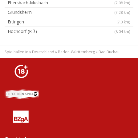
Ebersbach-Musbach
(7.08 km)
Grundsheim
(7.28 km)
Ertingen
(7.3 km)
Hochdorf (Riß)
(8.04 km)
Spielhallen in
»
Deutschland
»
Baden-Württemberg
»
Bad Buchau