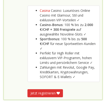
Casina
Casino: Luxuriöses Online
Casino mit Glamour, Stil und
exklusiven VIP-Vorteilen ✓
Casino-Bonus:
100 % bis zu
2.000
€/CHF + 300 Freispiele
auf
ausgewählte Novoline-Slots ✓
Sportbonus:
100 % bis zu
500
€/CHF
für neue Sportwetten-Kunden
✓
Perfekt für High Roller mit
exklusivem VIP-Programm, hohen
Limits und persönlichem Service ✓
Zahlungen mit Revolut, Google Pay,
Kreditkarten, Kryptowährungen,
SOFORT & E-Wallets ✓
Jetzt registrieren