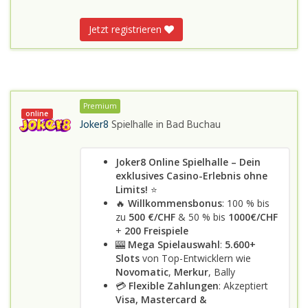
Jetzt registrieren
Premium
online
Joker8
Spielhalle in
Bad Buchau
Joker8 Online Spielhalle – Dein
exklusives Casino-Erlebnis ohne
Limits!
⭐
🔥
Willkommensbonus
: 100 % bis
zu
500 €/CHF
& 50 % bis
1000€/CHF
+
200 Freispiele
🎰
Mega Spielauswahl
:
5.600+
Slots
von Top-Entwicklern wie
Novomatic
,
Merkur
, Bally
💳
Flexible Zahlungen
: Akzeptiert
Visa, Mastercard &