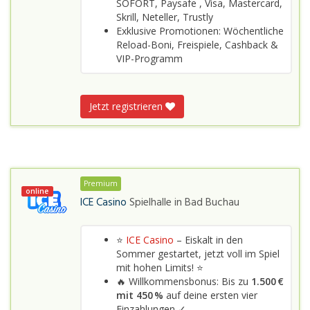
SOFORT, Paysafe , Visa, Mastercard,
Skrill, Neteller, Trustly
Exklusive Promotionen: Wöchentliche
Reload-Boni, Freispiele, Cashback &
VIP-Programm
Jetzt registrieren
Premium
online
ICE Casino
Spielhalle in
Bad Buchau
⭐
ICE Casino
– Eiskalt in den
Sommer gestartet, jetzt voll im Spiel
mit hohen Limits! ⭐
🔥 Willkommensbonus: Bis zu
1.500 €
mit 450 %
auf deine ersten vier
Einzahlungen ✓