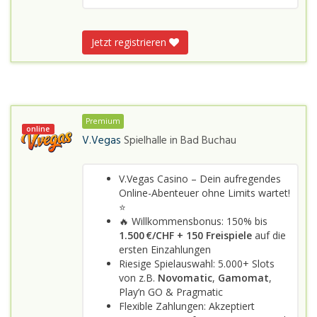
Jetzt registrieren
Premium
online
V.Vegas
Spielhalle in
Bad Buchau
V.Vegas Casino – Dein aufregendes
Online-Abenteuer ohne Limits wartet!
⭐
🔥 Willkommensbonus: 150% bis
1.500 €/CHF + 150 Freispiele
auf die
ersten Einzahlungen
Riesige Spielauswahl: 5.000+ Slots
von z.B.
Novomatic
,
Gamomat
,
Play’n GO & Pragmatic
Flexible Zahlungen: Akzeptiert