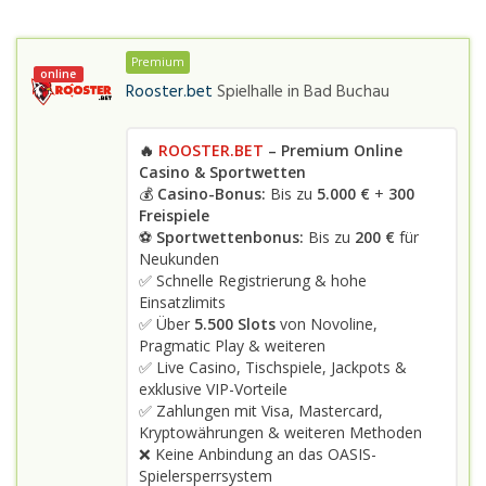
Premium
online
Rooster.bet
Spielhalle in
Bad Buchau
🔥
ROOSTER.BET
– Premium Online
Casino & Sportwetten
💰
Casino-Bonus:
Bis zu
5.000 €
+
300
Freispiele
⚽
Sportwettenbonus:
Bis zu
200 €
für
Neukunden
✅ Schnelle Registrierung & hohe
Einsatzlimits
✅ Über
5.500 Slots
von Novoline,
Pragmatic Play & weiteren
✅ Live Casino, Tischspiele, Jackpots &
exklusive VIP-Vorteile
✅ Zahlungen mit Visa, Mastercard,
Kryptowährungen & weiteren Methoden
❌ Keine Anbindung an das OASIS-
Spielersperrsystem