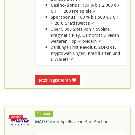
Casino-Bonus:
100 % bis
2.000 € /
CHF + 200 Freispiele
✓
Sportbonus:
100 % bis
500 € / CHF
+ 20 € Gratiswette
✓
Über 5.000 Slots von Novoline,
Pragmatic Play, Gamomat & vielen
weiteren Top-Providern ✓
Zahlungen mit
Revolut
,
SOFORT
,
Kryptowährungen, Kreditkarten und
E-Wallets ✓
Jetzt registrieren
Premium
online
MAD Casino
Spielhalle in
Bad Buchau