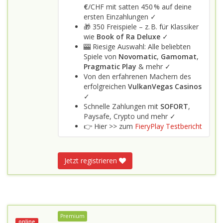
€
/CHF mit satten 450 % auf deine
ersten Einzahlungen ✓
🎁 350 Freispiele – z. B. für Klassiker
wie
Book of Ra Deluxe
✓
🎰 Riesige Auswahl: Alle beliebten
Spiele von
Novomatic
,
Gamomat
,
Pragmatic Play
& mehr ✓
Von den erfahrenen Machern des
erfolgreichen
VulkanVegas Casinos
✓
Schnelle Zahlungen mit
SOFORT
,
Paysafe, Crypto und mehr ✓
👉 Hier >> zum
FieryPlay Testbericht
Jetzt registrieren
Premium
online