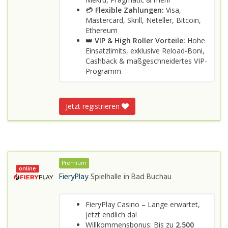
💳
Flexible Zahlungen:
Visa,
Mastercard, Skrill, Neteller, Bitcoin,
Ethereum
👑
VIP & High Roller Vorteile:
Hohe
Einsatzlimits, exklusive Reload-Boni,
Cashback & maßgeschneidertes VIP-
Programm
Jetzt registrieren
Premium
online
FieryPlay
Spielhalle in
Bad Buchau
FieryPlay Casino – Lange erwartet,
jetzt endlich da!
Willkommensbonus: Bis zu
2.500