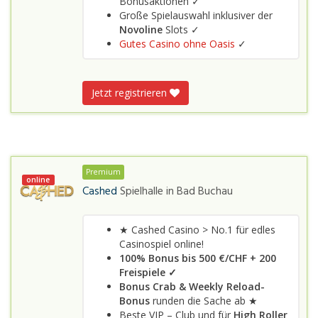
Bonusaktionen ✓
Große Spielauswahl inklusiver der
Novoline
Slots ✓
Gutes Casino ohne Oasis
✓
Jetzt registrieren
Premium
online
Cashed
Spielhalle in
Bad Buchau
★ Cashed Casino > No.1 für edles
Casinospiel online!
100% Bonus bis 500 €/CHF + 200
Freispiele ✓
Bonus Crab &
Weekly Reload-
Bonus
runden die Sache ab ★
Beste VIP – Club und für
High Roller