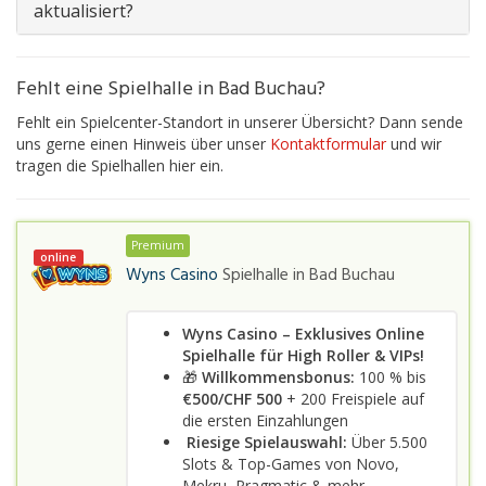
aktualisiert?
Fehlt eine Spielhalle in Bad Buchau?
Fehlt ein Spielcenter-Standort in unserer Übersicht? Dann sende
uns gerne einen Hinweis über unser
Kontaktformular
und wir
tragen die Spielhallen hier ein.
Premium
online
Wyns Casino
Spielhalle in
Bad Buchau
Wyns Casino – Exklusives Online
Spielhalle für High Roller & VIPs!
🎁
Willkommensbonus:
100 % bis
€500/CHF 500
+ 200 Freispiele auf
die ersten Einzahlungen
Riesige Spielauswahl:
Über 5.500
Slots & Top-Games von Novo,
Mekru, Pragmatic & mehr