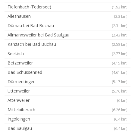
Tiefenbach (Federsee)
(1.92 km)
Alleshausen
(2.3 km)
Dürnau bei Bad Buchau
(2.31 km)
Allmannsweiler bei Bad Saulgau
(2.43 km)
Kanzach bei Bad Buchau
(2.58 km)
Seekirch
(2.77 km)
Betzenweiler
(4.15 km)
Bad Schussenried
(4.61 km)
Dürmentingen
(5.17 km)
Uttenweiler
(5.76 km)
Attenweiler
(6 km)
Mittelbiberach
(6.26 km)
Ingoldingen
(6.4 km)
Bad Saulgau
(6.4 km)