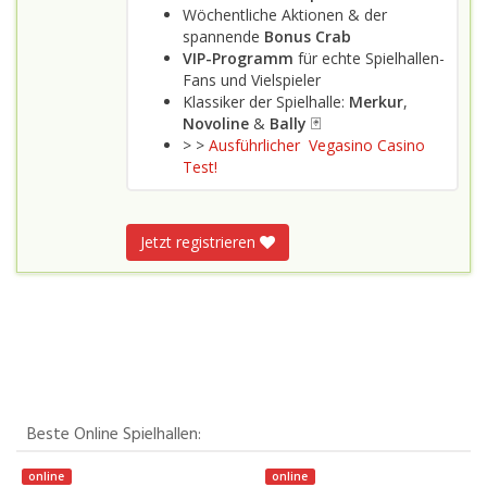
Wöchentliche Aktionen & der
spannende
Bonus Crab
VIP-Programm
für echte Spielhallen-
Fans und Vielspieler
Klassiker der Spielhalle:
Merkur
,
Novoline
&
Bally
🃏
> >
Ausführlicher Vegasino Casino
Test!
Jetzt registrieren
Beste Online Spielhallen:
online
online