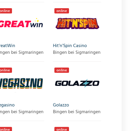
online
online
reatWin
Hit’n’Spin Casino
ingen bei Sigmaringen
Bingen bei Sigmaringen
online
online
egasino
Golazzo
ingen bei Sigmaringen
Bingen bei Sigmaringen
online
online