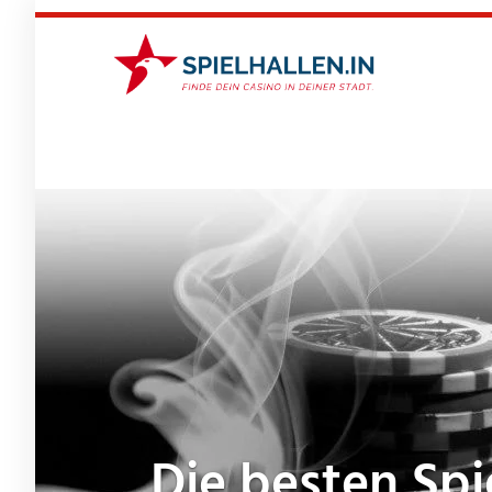
Skip
to
main
content
Die besten Spi