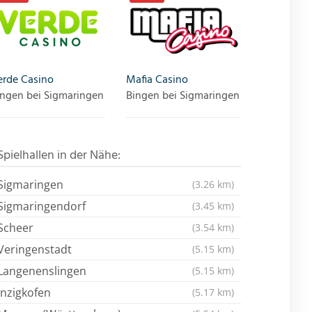
erde Casino
Mafia Casino
ingen bei Sigmaringen
Bingen bei Sigmaringen
Spielhallen in der Nähe:
Sigmaringen
(3.26 km)
Sigmaringendorf
(3.45 km)
Scheer
(3.54 km)
Veringenstadt
(5.15 km)
Langenenslingen
(5.15 km)
Inzigkofen
(5.17 km)