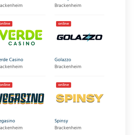
rackenheim
Brackenheim
online
online
erde Casino
Golazzo
rackenheim
Brackenheim
online
online
egasino
Spinsy
rackenheim
Brackenheim