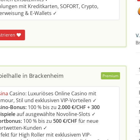
lungen mit Kreditkarten, SOFORT, Crypto,
erweisung & E-Wallets ✓
istrieren
V
B
pielhalle in
Brackenheim
Premium
sina
Casino: Luxuriöses Online Casino mit
mour, Stil und exklusiven VIP-Vorteilen ✓
sino-Bonus:
100 % bis zu
2.000 €/CHF + 300
ispiele
auf ausgewählte Novoline-Slots ✓
ortbonus:
100 % bis zu
500 €/CHF
für neue
ortwetten-Kunden ✓
fekt für High Roller mit exklusivem VIP-