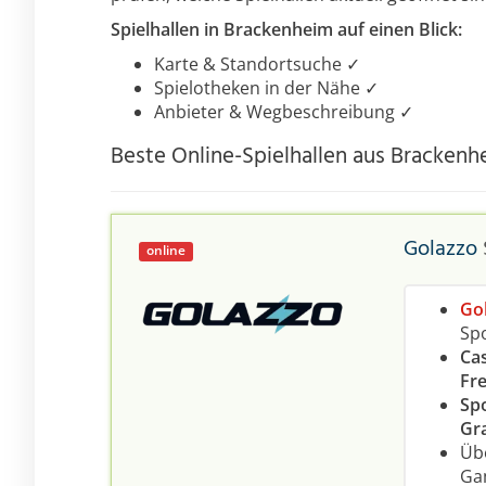
Spielhallen in Brackenheim auf einen Blick:
Karte & Standortsuche ✓
Spielotheken in der Nähe ✓
Anbieter & Wegbeschreibung ✓
Beste Online-Spielhallen aus Bracken
Golazzo
online
Go
Sp
Ca
Fre
Sp
Gr
Übe
Ga