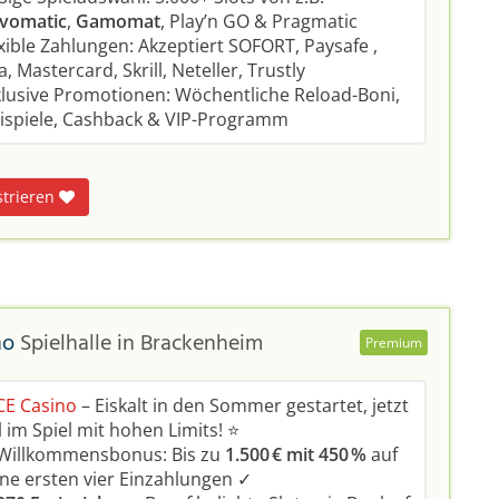
vomatic
,
Gamomat
, Play’n GO & Pragmatic
xible Zahlungen: Akzeptiert SOFORT, Paysafe ,
a, Mastercard, Skrill, Neteller, Trustly
lusive Promotionen: Wöchentliche Reload-Boni,
eispiele, Cashback & VIP-Programm
istrieren
no
Spielhalle in
Brackenheim
Premium
CE Casino
– Eiskalt in den Sommer gestartet, jetzt
l im Spiel mit hohen Limits! ⭐
 Willkommensbonus: Bis zu
1.500 € mit 450 %
auf
ne ersten vier Einzahlungen ✓