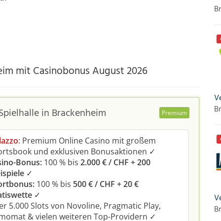
B
heim mit Casinobonus August 2026
V
B
Spielhalle in
Brackenheim
Premium
lazzo
: Premium Online Casino mit großem
ortsbook und exklusiven Bonusaktionen ✓
sino-Bonus:
100 % bis
2.000 € / CHF + 200
ispiele
✓
ortbonus:
100 % bis
500 € / CHF + 20 €
atiswette
✓
V
r 5.000 Slots von Novoline, Pragmatic Play,
B
momat & vielen weiteren Top-Providern ✓