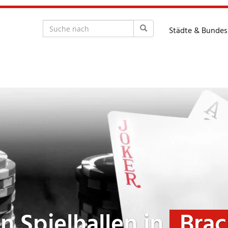
Städte & Bundes
n Spielhallen in
Bra