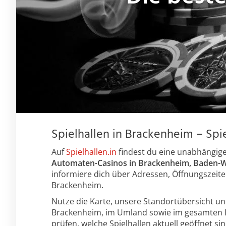
Spielhallen in Brackenheim – Spi
Auf
Spielhallen.in
findest du eine unabhängig
Automaten-Casinos in Brackenheim, Baden-
informiere dich über Adressen, Öffnungszeiten
Brackenheim.
Nutze die Karte, unsere Standortübersicht un
Brackenheim, im Umland sowie im gesamten 
prüfen, welche Spielhallen aktuell geöffnet sin