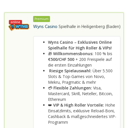
Premium
online
Wyns Casino
Spielhalle in
Heiligenberg (Baden)
Wyns Casino – Exklusives Online
Spielhalle für High Roller & VIPs!
🎁
Willkommensbonus:
100 % bis
€500/CHF 500
+ 200 Freispiele auf
die ersten Einzahlungen
Riesige Spielauswahl:
Über 5.500
Slots & Top-Games von Novo,
Mekru, Pragmatic & mehr
💳
Flexible Zahlungen:
Visa,
Mastercard, Skrill, Neteller, Bitcoin,
Ethereum
👑
VIP & High Roller Vorteile:
Hohe
Einsatzlimits, exklusive Reload-Boni,
Cashback & maßgeschneidertes VIP-
Programm