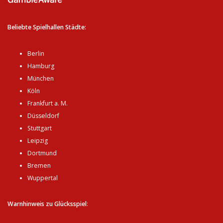
Beliebte Spielhallen Städte:
Berlin
Hamburg
München
Köln
Frankfurt a. M.
Düsseldorf
Stuttgart
Leipzig
Dortmund
Bremen
Wuppertal
Warnhinweis zu Glücksspiel
: