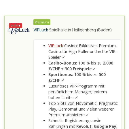
Premium
online
VIPLuck
Spielhalle in
Heiligenberg (Baden)
VIPLuck
Casino: Exklusives Premium-
Casino für High Roller und echte VIP-
Spieler ✓
Casino-Bonus:
100 % bis zu
2.000
€/CHF + 300 Freispiele
✓
Sportbonus:
100 % bis zu
500
€/CHF
✓
Luxuriöses VIP-Programm mit
persönlichem Manager, extrem
hohen Limits ✓
Top-Slots von Novomatic, Pragmatic
Play, Gamomat und vielen weiteren
Premium-Anbietern ✓
Schnelle Registrierung sowie
Zahlungen mit
Revolut
,
Google Pay
,