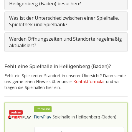
Heiligenberg (Baden) besuchen?
Was ist der Unterschied zwischen einer Spielhalle,
Spielothek und Spielbank?
Werden Öffnungszeiten und Standorte regelmäßig
aktualisiert?
Fehlt eine Spielhalle in Heiligenberg (Baden)?
Fehlt ein Spielcenter-Standort in unserer Übersicht? Dann sende
uns gerne einen Hinweis über unser
Kontaktformular
und wir
tragen die Spielhallen hier ein.
Premium
online
FieryPlay
Spielhalle in
Heiligenberg (Baden)