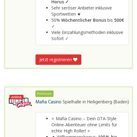
Horus ✓
Sehr seröser Anbieter inklusive
Sportwetten ★
50%
Wöchentlicher Bonus
bis
500€
✓
Viele Einzahlungsmethoden inklusive
Sofort ✓
Jetzt registrieren
Premium
online
Mafia Casino
Spielhalle in
Heiligenberg (Baden)
⭐ Mafia Casino – Dein GTA-Style
Online-Abenteuer ohne Limits für
echte High Roller! ⭐
🔥 Willkommensbonus:
100 % bis