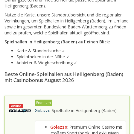
Heiligenberg (Baden).
Nutze die Karte, unsere Standortübersicht und die regionalen
Verlinkungen, um Spielhallen in Heiligenberg (Baden), im Umland
sowie im gesamten Bundesland Baden-Württemberg zu finden
und zu prüfen, welche Spielhallen aktuell geöffnet sind.
Spielhallen in Heiligenberg (Baden) auf einen Blick:
Karte & Standortsuche ✓
Spielotheken in der Nähe ✓
Anbieter & Wegbeschreibung ✓
Beste Online-Spielhallen aus Heiligenberg (Baden)
mit Casinobonus August 2026
Premium
online
Golazzo
Spielhalle in
Heiligenberg (Baden)
Golazzo
: Premium Online Casino mit
großem Sportsbook und exklusiven