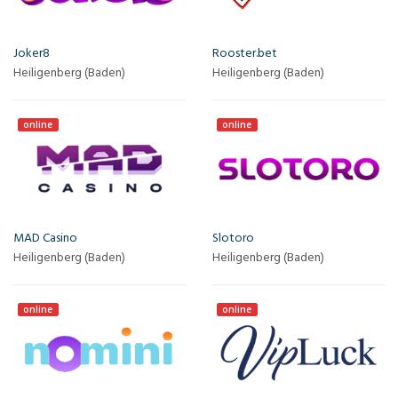
Joker8
Rooster.bet
Heiligenberg (Baden)
Heiligenberg (Baden)
online
online
MAD Casino
Slotoro
Heiligenberg (Baden)
Heiligenberg (Baden)
online
online