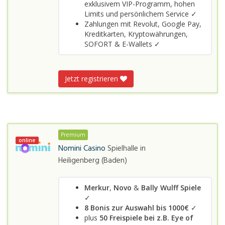
exklusivem VIP-Programm, hohen
Limits und persönlichem Service ✓
Zahlungen mit Revolut, Google Pay,
Kreditkarten, Kryptowährungen,
SOFORT & E-Wallets ✓
Jetzt registrieren
Premium
online
Nomini Casino
Spielhalle in
Heiligenberg (Baden)
Merkur
,
Novo
&
Bally Wulff Spiele
✓
8 Bonis zur Auswahl bis 1000€
✓
plus
50 Freispiele bei z.B. Eye of