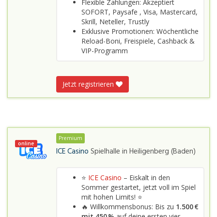
Flexible Zahlungen: Akzeptiert
SOFORT, Paysafe , Visa, Mastercard,
Skrill, Neteller, Trustly
Exklusive Promotionen: Wöchentliche
Reload-Boni, Freispiele, Cashback &
VIP-Programm
Jetzt registrieren
Premium
online
ICE Casino
Spielhalle in
Heiligenberg (Baden)
⭐
ICE Casino
– Eiskalt in den
Sommer gestartet, jetzt voll im Spiel
mit hohen Limits! ⭐
🔥 Willkommensbonus: Bis zu
1.500 €
mit 450 %
auf deine ersten vier