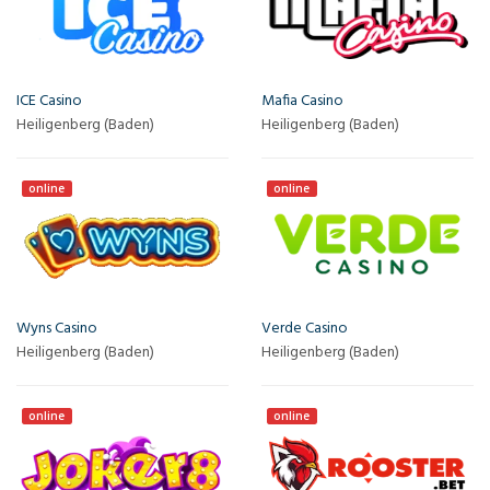
ICE Casino
Mafia Casino
Heiligenberg (Baden)
Heiligenberg (Baden)
online
online
Wyns Casino
Verde Casino
Heiligenberg (Baden)
Heiligenberg (Baden)
online
online