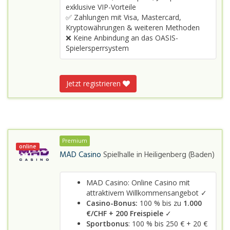
exklusive VIP-Vorteile
✅ Zahlungen mit Visa, Mastercard,
Kryptowährungen & weiteren Methoden
❌ Keine Anbindung an das OASIS-
Spielersperrsystem
Jetzt registrieren
Premium
online
MAD Casino
Spielhalle in
Heiligenberg (Baden)
MAD Casino: Online Casino mit
attraktivem Willkommensangebot ✓
Casino-Bonus:
100 % bis zu
1.000
€/CHF + 200 Freispiele
✓
Sportbonus
: 100 % bis 250 € + 20 €