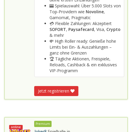
🎰 Spielauswahl: Über 5.000 Slots von
Top-Providern wie
Novoline
,
Gamomat, Pragmatic
💳 Flexible Zahlungen: Akzeptiert
SOFORT
,
Paysafecard
, Visa,
Crypto
& mehr
💸 High Roller ready: Genieße hohe
Limits bei Ein- & Auszahlungen –
ganz ohne Grenzen
🏆 Tägliche Aktionen, Freispiele,
Reloads, Cashback & ein exklusives
VIP-Programm
Jetzt registrieren
Premium
online