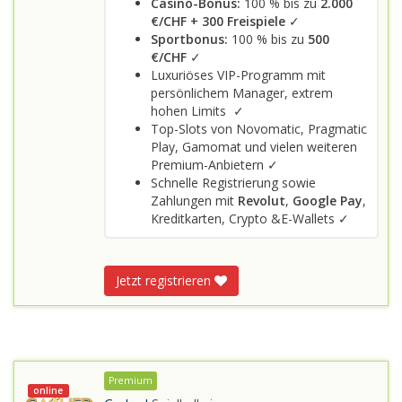
Casino-Bonus:
100 % bis zu
2.000
€/CHF + 300 Freispiele
✓
Sportbonus:
100 % bis zu
500
€/CHF
✓
Luxuriöses VIP-Programm mit
persönlichem Manager, extrem
hohen Limits ✓
Top-Slots von Novomatic, Pragmatic
Play, Gamomat und vielen weiteren
Premium-Anbietern ✓
Schnelle Registrierung sowie
Zahlungen mit
Revolut
,
Google Pay
,
Kreditkarten, Crypto &E-Wallets ✓
Jetzt registrieren
Premium
online