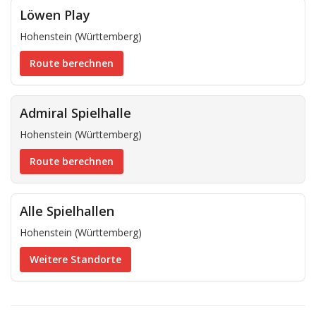
Löwen Play
Hohenstein (Württemberg)
Route berechnen
Admiral Spielhalle
Hohenstein (Württemberg)
Route berechnen
Alle Spielhallen
Hohenstein (Württemberg)
Weitere Standorte