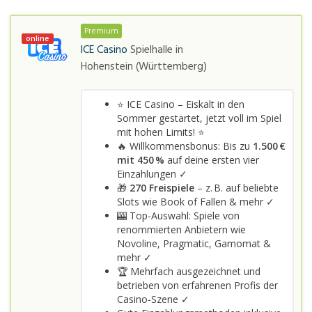
Premium
online
ICE Casino
Spielhalle in
Hohenstein (Württemberg)
⭐ ICE Casino – Eiskalt in den
Sommer gestartet, jetzt voll im Spiel
mit hohen Limits! ⭐
🔥 Willkommensbonus: Bis zu
1.500 €
mit 450 %
auf deine ersten vier
Einzahlungen ✓
🎁
270 Freispiele
– z. B. auf beliebte
Slots wie Book of Fallen & mehr ✓
🎰 Top-Auswahl: Spiele von
renommierten Anbietern wie
Novoline, Pragmatic, Gamomat &
mehr ✓
🏆 Mehrfach ausgezeichnet und
betrieben von erfahrenen Profis der
Casino-Szene ✓