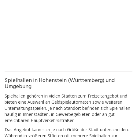
Spielhallen in Hohenstein (Württemberg) und
Umgebung
Spielhallen gehören in vielen Städten zum Freizeitangebot und
bieten eine Auswahl an Geldspielautomaten sowie weiteren
Unterhaltungsspielen. Je nach Standort befinden sich Spielhallen
häufig in Innenstädten, in Gewerbegebieten oder an gut
erreichbaren Hauptverkehrsstraßen.
Das Angebot kann sich je nach Größe der Stadt unterscheiden.
Während in größeren Städten oft mehrere Spielhallen zur