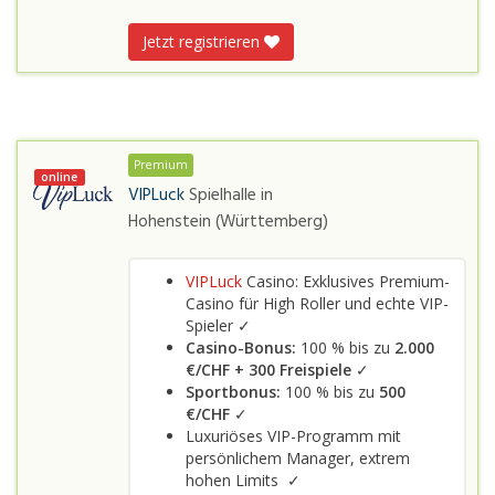
Jetzt registrieren
Premium
online
VIPLuck
Spielhalle in
Hohenstein (Württemberg)
VIPLuck
Casino: Exklusives Premium-
Casino für High Roller und echte VIP-
Spieler ✓
Casino-Bonus:
100 % bis zu
2.000
€/CHF + 300 Freispiele
✓
Sportbonus:
100 % bis zu
500
€/CHF
✓
Luxuriöses VIP-Programm mit
persönlichem Manager, extrem
hohen Limits ✓