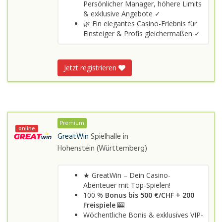
Persönlicher Manager, höhere Limits
& exklusive Angebote ✓
🌿 Ein elegantes Casino-Erlebnis für
Einsteiger & Profis gleichermaßen ✓
Jetzt registrieren
Premium
online
GreatWin
Spielhalle in
Hohenstein (Württemberg)
★ GreatWin – Dein Casino-
Abenteuer mit Top-Spielen!
100 %
Bonus bis 500 €/CHF + 200
Freispiele
🎰
Wöchentliche Bonis & exklusives VIP-