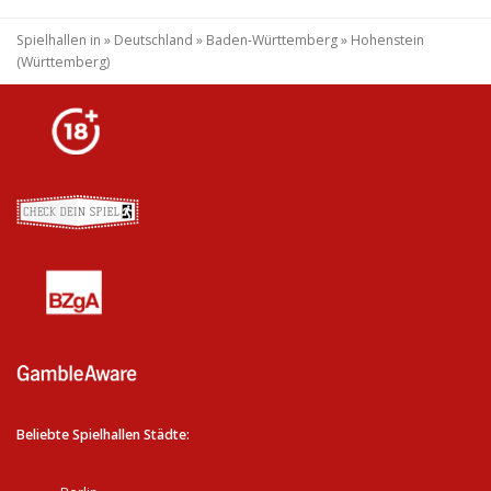
Spielhallen in
»
Deutschland
»
Baden-Württemberg
»
Hohenstein
(Württemberg)
Beliebte Spielhallen Städte: