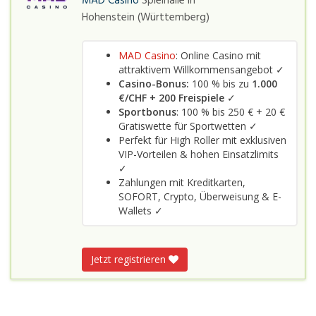
MAD Casino
Spielhalle in
Hohenstein (Württemberg)
MAD Casino
: Online Casino mit
attraktivem Willkommensangebot ✓
Casino-Bonus:
100 % bis zu
1.000
€/CHF + 200 Freispiele
✓
Sportbonus
: 100 % bis 250 € + 20 €
Gratiswette für Sportwetten ✓
Perfekt für High Roller mit exklusiven
VIP-Vorteilen & hohen Einsatzlimits
✓
Zahlungen mit Kreditkarten,
SOFORT, Crypto, Überweisung & E-
Wallets ✓
Jetzt registrieren