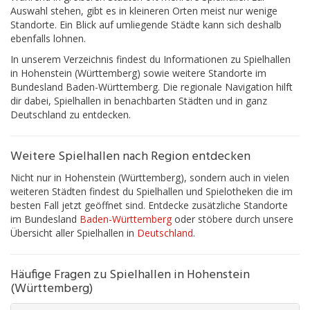
Auswahl stehen, gibt es in kleineren Orten meist nur wenige
Standorte. Ein Blick auf umliegende Städte kann sich deshalb
ebenfalls lohnen.
In unserem Verzeichnis findest du Informationen zu Spielhallen
in Hohenstein (Württemberg) sowie weitere Standorte im
Bundesland Baden-Württemberg. Die regionale Navigation hilft
dir dabei, Spielhallen in benachbarten Städten und in ganz
Deutschland zu entdecken.
Weitere Spielhallen nach Region entdecken
Nicht nur in Hohenstein (Württemberg), sondern auch in vielen
weiteren Städten findest du Spielhallen und Spielotheken die im
besten Fall jetzt geöffnet sind. Entdecke zusätzliche Standorte
im Bundesland
Baden-Württemberg
oder stöbere durch unsere
Übersicht aller Spielhallen in
Deutschland
.
Häufige Fragen zu Spielhallen in Hohenstein
(Württemberg)