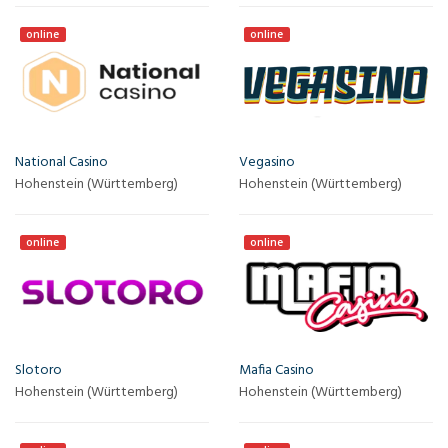
online
online
National Casino
Vegasino
Hohenstein (Württemberg)
Hohenstein (Württemberg)
online
online
Slotoro
Mafia Casino
Hohenstein (Württemberg)
Hohenstein (Württemberg)