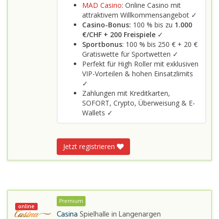
MAD Casino
: Online Casino mit
attraktivem Willkommensangebot ✓
Casino-Bonus:
100 % bis zu
1.000
€/CHF + 200 Freispiele
✓
Sportbonus
: 100 % bis 250 € + 20 €
Gratiswette für Sportwetten ✓
Perfekt für High Roller mit exklusiven
VIP-Vorteilen & hohen Einsatzlimits
✓
Zahlungen mit Kreditkarten,
SOFORT, Crypto, Überweisung & E-
Wallets ✓
Jetzt registrieren
Premium
online
Casina
Spielhalle in
Langenargen