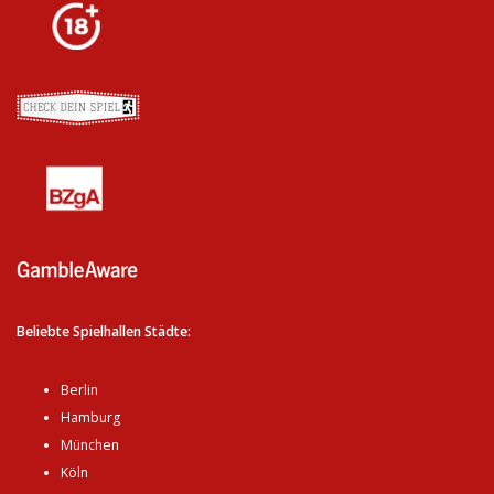
Beliebte Spielhallen Städte:
Berlin
Hamburg
München
Köln