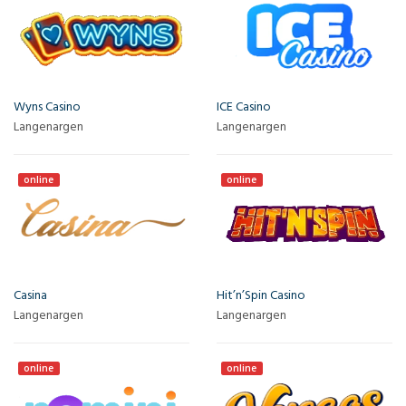
Wyns Casino
ICE Casino
Langenargen
Langenargen
online
online
Casina
Hit’n’Spin Casino
Langenargen
Langenargen
online
online