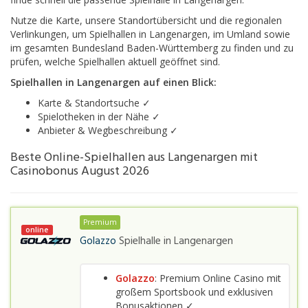
Nutze die Karte, unsere Standortübersicht und die regionalen
Verlinkungen, um Spielhallen in Langenargen, im Umland sowie
im gesamten Bundesland Baden-Württemberg zu finden und zu
prüfen, welche Spielhallen aktuell geöffnet sind.
Spielhallen in Langenargen auf einen Blick:
Karte & Standortsuche ✓
Spielotheken in der Nähe ✓
Anbieter & Wegbeschreibung ✓
Beste Online-Spielhallen aus Langenargen mit
Casinobonus August 2026
Premium
online
Golazzo
Spielhalle in
Langenargen
Golazzo
: Premium Online Casino mit
großem Sportsbook und exklusiven
Bonusaktionen ✓