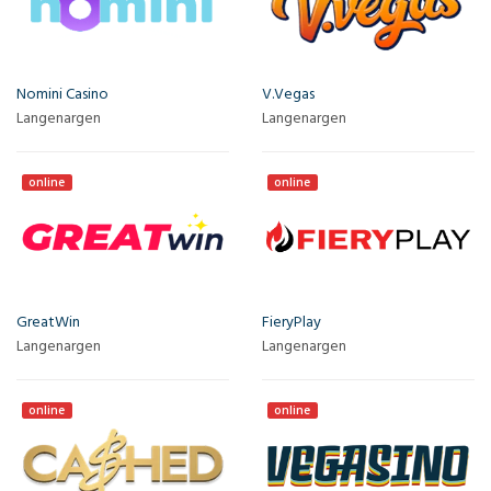
Nomini Casino
V.Vegas
Langenargen
Langenargen
online
online
GreatWin
FieryPlay
Langenargen
Langenargen
online
online