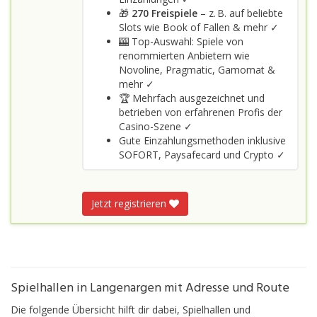
🎁
270 Freispiele
– z. B. auf beliebte
Slots wie Book of Fallen & mehr ✓
🎰 Top-Auswahl: Spiele von
renommierten Anbietern wie
Novoline, Pragmatic, Gamomat &
mehr ✓
🏆 Mehrfach ausgezeichnet und
betrieben von erfahrenen Profis der
Casino-Szene ✓
Gute Einzahlungsmethoden inklusive
SOFORT, Paysafecard und Crypto ✓
Jetzt registrieren
Spielhallen in Langenargen mit Adresse und Route
Die folgende Übersicht hilft dir dabei, Spielhallen und