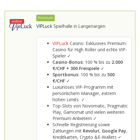
Premium
online
VIPLuck
Spielhalle in
Langenargen
VIPLuck
Casino: Exklusives Premium-
Casino für High Roller und echte VIP-
Spieler ✓
Casino-Bonus:
100 % bis zu
2.000
€/CHF + 300 Freispiele
✓
Sportbonus:
100 % bis zu
500
€/CHF
✓
Luxuriöses VIP-Programm mit
persönlichem Manager, extrem
hohen Limits ✓
Top-Slots von Novomatic, Pragmatic
Play, Gamomat und vielen weiteren
Premium-Anbietern ✓
Schnelle Registrierung sowie
Zahlungen mit
Revolut
,
Google Pay
,
Kreditkarten, Crypto &E-Wallets ✓