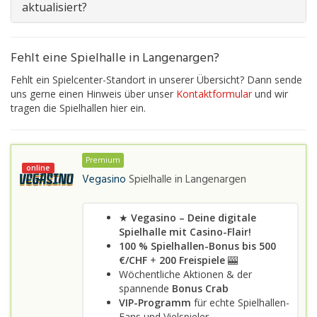
aktualisiert?
Fehlt eine Spielhalle in Langenargen?
Fehlt ein Spielcenter-Standort in unserer Übersicht? Dann sende
uns gerne einen Hinweis über unser
Kontaktformular
und wir
tragen die Spielhallen hier ein.
Premium
online
Vegasino
Spielhalle in
Langenargen
★
Vegasino – Deine digitale
Spielhalle mit Casino-Flair!
100 % Spielhallen-Bonus bis 500
€/CHF
+
200 Freispiele
🎰
Wöchentliche Aktionen & der
spannende
Bonus Crab
VIP-Programm
für echte Spielhallen-
Fans und Vielspieler