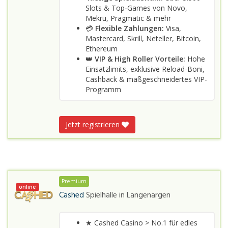
Slots & Top-Games von Novo,
Mekru, Pragmatic & mehr
💳
Flexible Zahlungen:
Visa,
Mastercard, Skrill, Neteller, Bitcoin,
Ethereum
👑
VIP & High Roller Vorteile:
Hohe
Einsatzlimits, exklusive Reload-Boni,
Cashback & maßgeschneidertes VIP-
Programm
Jetzt registrieren
Premium
online
Cashed
Spielhalle in
Langenargen
★ Cashed Casino > No.1 für edles