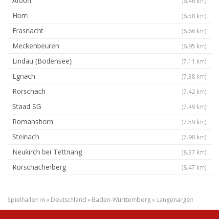
Arbon
(6.46 km)
Horn
(6.58 km)
Frasnacht
(6.66 km)
Meckenbeuren
(6.95 km)
Lindau (Bodensee)
(7.11 km)
Egnach
(7.38 km)
Rorschach
(7.42 km)
Staad SG
(7.49 km)
Romanshorn
(7.59 km)
Steinach
(7.98 km)
Neukirch bei Tettnang
(8.37 km)
Rorschacherberg
(8.47 km)
Spielhallen in
»
Deutschland
»
Baden-Württemberg
»
Langenargen