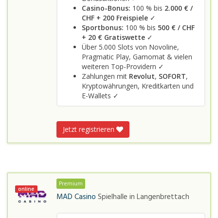
Casino-Bonus:
100 % bis
2.000 € /
CHF + 200 Freispiele
✓
Sportbonus:
100 % bis
500 € / CHF
+ 20 € Gratiswette
✓
Über 5.000 Slots von Novoline,
Pragmatic Play, Gamomat & vielen
weiteren Top-Providern ✓
Zahlungen mit
Revolut
,
SOFORT
,
Kryptowährungen, Kreditkarten und
E-Wallets ✓
Jetzt registrieren
Premium
online
MAD Casino
Spielhalle in
Langenbrettach