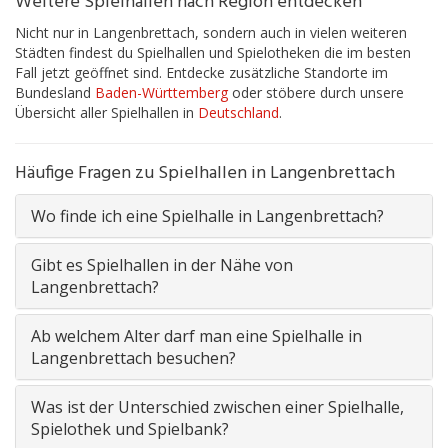
Weitere Spielhallen nach Region entdecken
Nicht nur in Langenbrettach, sondern auch in vielen weiteren
Städten findest du Spielhallen und Spielotheken die im besten
Fall jetzt geöffnet sind. Entdecke zusätzliche Standorte im
Bundesland
Baden-Württemberg
oder stöbere durch unsere
Übersicht aller Spielhallen in
Deutschland
.
Häufige Fragen zu Spielhallen in Langenbrettach
Wo finde ich eine Spielhalle in Langenbrettach?
Gibt es Spielhallen in der Nähe von
Langenbrettach?
Ab welchem Alter darf man eine Spielhalle in
Langenbrettach besuchen?
Was ist der Unterschied zwischen einer Spielhalle,
Spielothek und Spielbank?