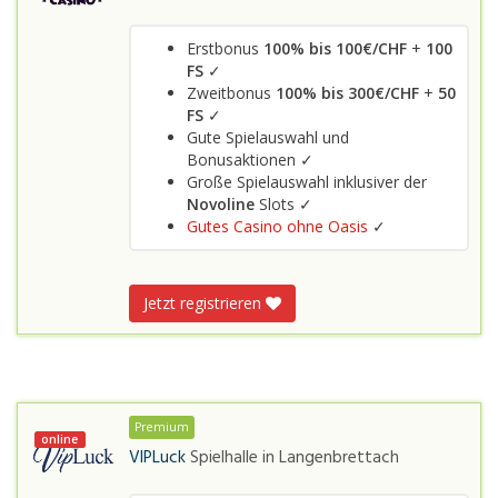
Erstbonus
100% bis 100€/CHF
+
100
FS
✓
Zweitbonus
100% bis 300€/CHF
+
50
FS
✓
Gute Spielauswahl und
Bonusaktionen ✓
Große Spielauswahl inklusiver der
Novoline
Slots ✓
Gutes Casino ohne Oasis
✓
Jetzt registrieren
Premium
online
VIPLuck
Spielhalle in
Langenbrettach