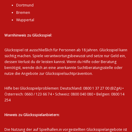
Dortmund
Bremen
Wuppertal
Warnhinweis zu Glücksspiel
:
Glücksspiel ist ausschließlich für Personen ab 18 Jahren. Glücksspiel kann
süchtig machen. Spiele verantwortungsbewusst und setze nur Geld ein,
dessen Verlust du dir leisten kannst. Wenn du Hilfe oder Beratung
benötigst, wende dich an eine anerkannte
Suchtberatungsstelle
oder
nutze die Angebote zur Glücksspielsuchtprävention.
Hilfe bei Glücksspielproblemen: Deutschland: 0800 1 37 27 00 (BZgA) •
Österreich: 0660 / 123 66 74 • Schweiz: 0800 040 080 • Belgien: 0800 14
254
Hinweis zu Glücksspielanbietern
:
Die Nutzung der auf Spielhallen.in vorgestellten Glücksspielangebote ist