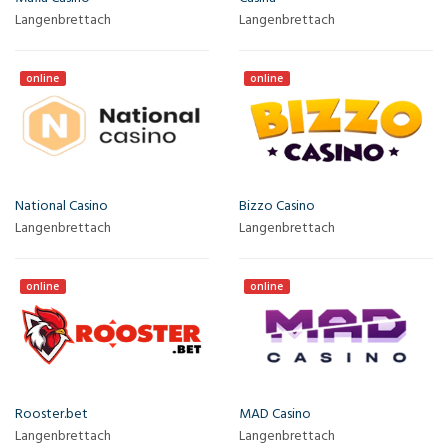
Langenbrettach
Langenbrettach
online
online
National Casino
Bizzo Casino
Langenbrettach
Langenbrettach
online
online
Rooster.bet
MAD Casino
Langenbrettach
Langenbrettach