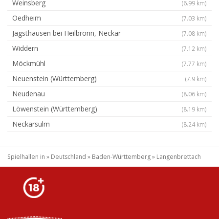
Weinsberg
(6.99 km)
Oedheim
(7.03 km)
Jagsthausen bei Heilbronn, Neckar
(7.08 km)
Widdern
(7.12 km)
Möckmühl
(7.77 km)
Neuenstein (Württemberg)
(7.9 km)
Neudenau
(8.06 km)
Löwenstein (Württemberg)
(8.19 km)
Neckarsulm
(8.24 km)
Spielhallen in
»
Deutschland
»
Baden-Württemberg
»
Langenbrettach