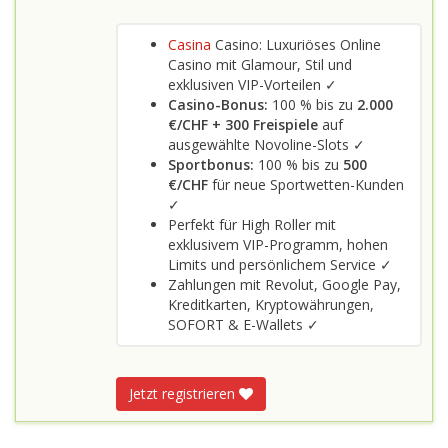
Casina
Casino: Luxuriöses Online
Casino mit Glamour, Stil und
exklusiven VIP-Vorteilen ✓
Casino-Bonus:
100 % bis zu
2.000
€/CHF + 300 Freispiele
auf
ausgewählte Novoline-Slots ✓
Sportbonus:
100 % bis zu
500
€/CHF
für neue Sportwetten-Kunden
✓
Perfekt für High Roller mit
exklusivem VIP-Programm, hohen
Limits und persönlichem Service ✓
Zahlungen mit Revolut, Google Pay,
Kreditkarten, Kryptowährungen,
SOFORT & E-Wallets ✓
Jetzt registrieren