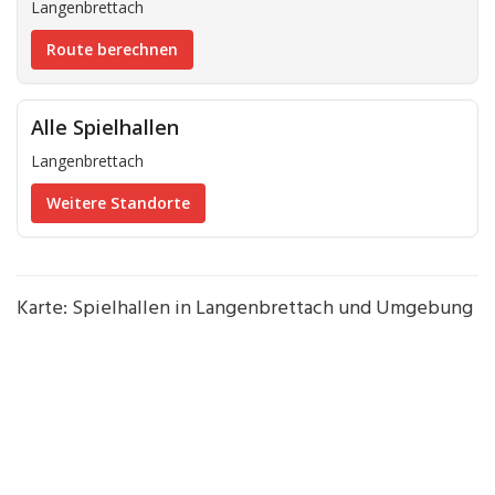
Langenbrettach
Route berechnen
Alle Spielhallen
Langenbrettach
Weitere Standorte
Karte: Spielhallen in Langenbrettach und Umgebung