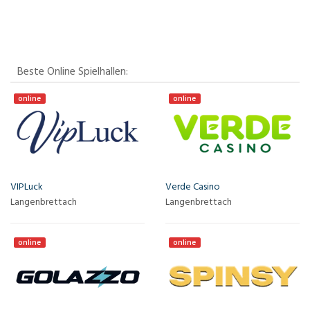
Beste Online Spielhallen:
online
online
VIPLuck
Verde Casino
Langenbrettach
Langenbrettach
online
online