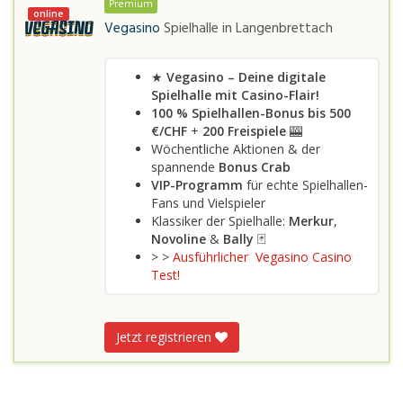
Premium
online
Vegasino
Spielhalle in
Langenbrettach
★
Vegasino – Deine digitale
Spielhalle mit Casino-Flair!
100 % Spielhallen-Bonus bis 500
€/CHF
+
200 Freispiele
🎰
Wöchentliche Aktionen & der
spannende
Bonus Crab
VIP-Programm
für echte Spielhallen-
Fans und Vielspieler
Klassiker der Spielhalle:
Merkur
,
Novoline
&
Bally
🃏
> >
Ausführlicher Vegasino Casino
Test!
Jetzt registrieren