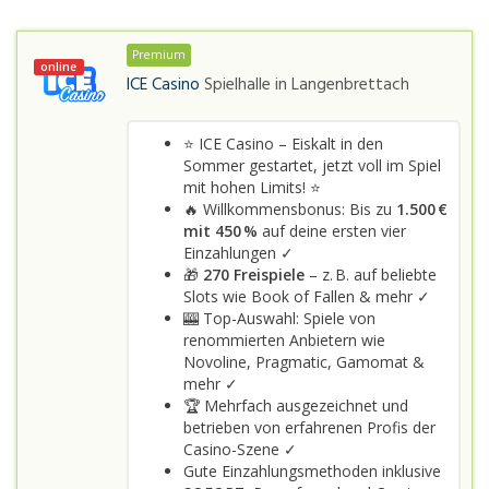
Premium
online
ICE Casino
Spielhalle in
Langenbrettach
⭐ ICE Casino – Eiskalt in den
Sommer gestartet, jetzt voll im Spiel
mit hohen Limits! ⭐
🔥 Willkommensbonus: Bis zu
1.500 €
mit 450 %
auf deine ersten vier
Einzahlungen ✓
🎁
270 Freispiele
– z. B. auf beliebte
Slots wie Book of Fallen & mehr ✓
🎰 Top-Auswahl: Spiele von
renommierten Anbietern wie
Novoline, Pragmatic, Gamomat &
mehr ✓
🏆 Mehrfach ausgezeichnet und
betrieben von erfahrenen Profis der
Casino-Szene ✓
Gute Einzahlungsmethoden inklusive