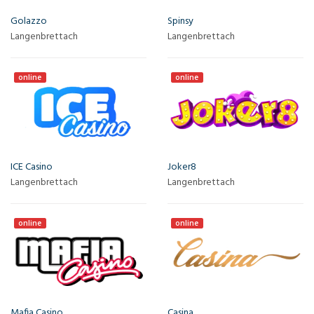
Golazzo
Spinsy
Langenbrettach
Langenbrettach
online
online
ICE Casino
Joker8
Langenbrettach
Langenbrettach
online
online
Mafia Casino
Casina