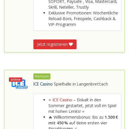
SOFORT, Paysafe , Visa, Mastercard,
Skrill, Neteller, Trustly
Exklusive Promotionen: Wöchentliche
Reload-Boni, Freispiele, Cashback &
VIP-Programm
Jetzt registrieren
Premium
online
ICE Casino
Spielhalle in
Langenbrettach
⭐
ICE Casino
– Eiskalt in den
Sommer gestartet, jetzt voll im Spiel
mit hohen Limits! ⭐
🔥 Willkommensbonus: Bis zu
1.500 €
mit 450 %
auf deine ersten vier
Einzahlungen ✓