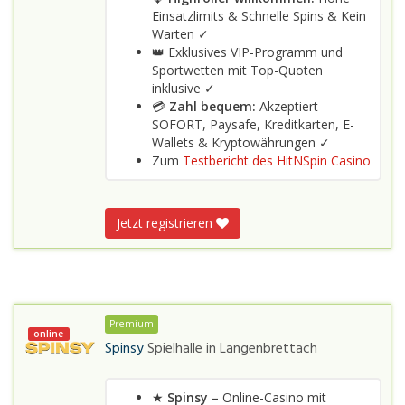
Einsatzlimits & Schnelle Spins & Kein
Warten ✓
👑 Exklusives VIP-Programm und
Sportwetten mit Top-Quoten
inklusive ✓
💳
Zahl bequem:
Akzeptiert
SOFORT, Paysafe, Kreditkarten, E-
Wallets & Kryptowährungen ✓
Zum
Testbericht des HitNSpin Casino
Jetzt registrieren
Premium
online
Spinsy
Spielhalle in
Langenbrettach
★
Spinsy –
Online-Casino mit