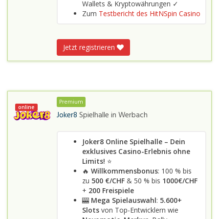
Wallets & Kryptowährungen ✓
Zum
Testbericht des HitNSpin Casino
Jetzt registrieren
Premium
online
Joker8
Spielhalle in
Werbach
Joker8 Online Spielhalle – Dein
exklusives Casino-Erlebnis ohne
Limits!
⭐
🔥
Willkommensbonus
: 100 % bis
zu
500 €/CHF
& 50 % bis
1000€/CHF
+
200 Freispiele
🎰
Mega Spielauswahl
:
5.600+
Slots
von Top-Entwicklern wie