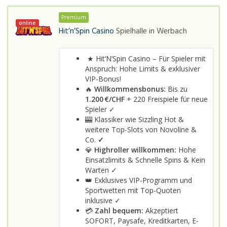
Premium
online
Hit’n’Spin Casino
Spielhalle in
Werbach
★ Hit’N’Spin Casino – Für Spieler mit
Anspruch: Hohe Limits & exklusiver
VIP-Bonus!
🔥
Willkommensbonus:
Bis zu
1.200 €/CHF
+ 220 Freispiele für neue
Spieler ✓
🎰 Klassiker wie Sizzling Hot &
weitere Top-Slots von Novoline &
Co.
✓
💎
Highroller willkommen:
Hohe
Einsatzlimits & Schnelle Spins & Kein
Warten ✓
👑 Exklusives VIP-Programm und
Sportwetten mit Top-Quoten
inklusive ✓
💳
Zahl bequem:
Akzeptiert
SOFORT, Paysafe, Kreditkarten, E-