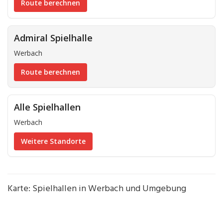
Route berechnen
Admiral Spielhalle
Werbach
Route berechnen
Alle Spielhallen
Werbach
Weitere Standorte
Karte: Spielhallen in Werbach und Umgebung