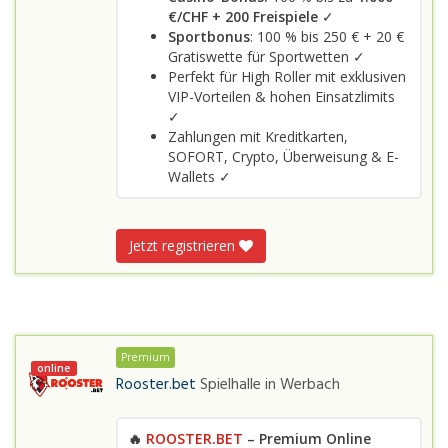
€/CHF + 200 Freispiele
✓
Sportbonus
: 100 % bis 250 € + 20 €
Gratiswette für Sportwetten ✓
Perfekt für High Roller mit exklusiven
VIP-Vorteilen & hohen Einsatzlimits
✓
Zahlungen mit Kreditkarten,
SOFORT, Crypto, Überweisung & E-
Wallets ✓
Jetzt registrieren
Premium
online
Rooster.bet
Spielhalle in
Werbach
🔥
ROOSTER.BET
– Premium Online