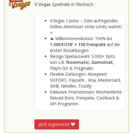
V.Vegas
Spielhalle in
Werbach
V.Vegas Casino – Dein aufregendes
Online-Abenteuer ohne Limits wartet!
⭐
🔥 Willkommensbonus: 150% bis
1.500 €/CHF + 150 Freispiele
auf die
ersten Einzahlungen
Riesige Spielauswahl: 5.000+ Slots
von z.B.
Novomatic
,
Gamomat
,
Play’n GO & Pragmatic
Flexible Zahlungen: Akzeptiert
SOFORT, Paysafe , Visa, Mastercard,
Skrill, Neteller, Trustly
Exklusive Promotionen: Wöchentliche
Reload-Boni, Freispiele, Cashback &
VIP-Programm
Jetzt registrieren