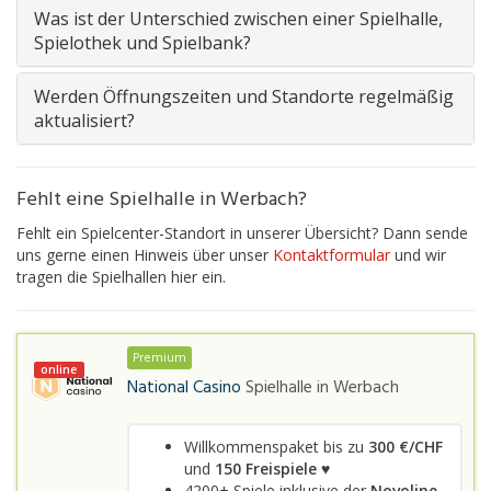
Was ist der Unterschied zwischen einer Spielhalle,
Spielothek und Spielbank?
Werden Öffnungszeiten und Standorte regelmäßig
aktualisiert?
Fehlt eine Spielhalle in Werbach?
Fehlt ein Spielcenter-Standort in unserer Übersicht? Dann sende
uns gerne einen Hinweis über unser
Kontaktformular
und wir
tragen die Spielhallen hier ein.
Premium
online
National Casino
Spielhalle in
Werbach
Willkommenspaket bis zu
300 €/CHF
und
150 Freispiele ♥
4200+ Spiele inklusive der
Novoline