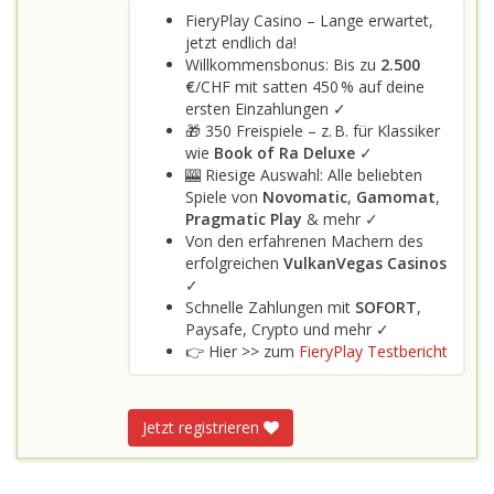
FieryPlay Casino – Lange erwartet,
jetzt endlich da!
Willkommensbonus: Bis zu
2.500
€
/CHF mit satten 450 % auf deine
ersten Einzahlungen ✓
🎁 350 Freispiele – z. B. für Klassiker
wie
Book of Ra Deluxe
✓
🎰 Riesige Auswahl: Alle beliebten
Spiele von
Novomatic
,
Gamomat
,
Pragmatic Play
& mehr ✓
Von den erfahrenen Machern des
erfolgreichen
VulkanVegas Casinos
✓
Schnelle Zahlungen mit
SOFORT
,
Paysafe, Crypto und mehr ✓
👉 Hier >> zum
FieryPlay Testbericht
Jetzt registrieren