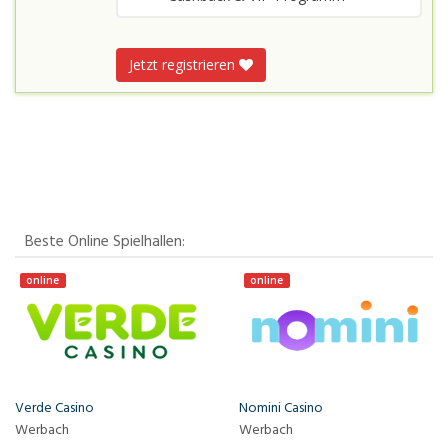
Jetzt registrieren
Beste Online Spielhallen:
online
online
Verde Casino
Nomini Casino
Werbach
Werbach