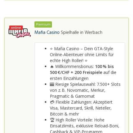
Premium
online
Mafia Casino
Spielhalle in
Werbach
⭐ Mafia Casino – Dein GTA-Style
Online-Abenteuer ohne Limits für
echte High Roller! ⭐
🔥 Willkommensbonus:
100 % bis
500 €/CHF + 200 Freispiele
auf die
ersten Einzahlungen
🎰 Riesige Spielauswahl: 7.500+ Slots
von z. B. Novomatic, Merkur,
Pragmatic & Gamomat
💳 Flexible Zahlungen: Akzeptiert
Visa, Mastercard, Skrill, Neteller,
Bitcoin & mehr
🏆 High Roller Vorteile: Hohe
Einsatzlimits, exklusive Reload-Boni,
Cashback & VIP-Programm