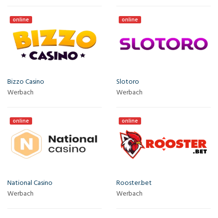
online
online
Bizzo Casino
Slotoro
Werbach
Werbach
online
online
National Casino
Rooster.bet
Werbach
Werbach