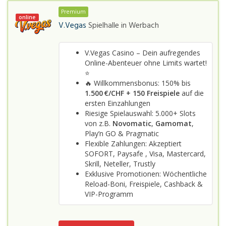
Premium
online
V.Vegas
Spielhalle in
Werbach
V.Vegas Casino – Dein aufregendes
Online-Abenteuer ohne Limits wartet!
⭐
🔥 Willkommensbonus: 150% bis
1.500 €/CHF + 150 Freispiele
auf die
ersten Einzahlungen
Riesige Spielauswahl: 5.000+ Slots
von z.B.
Novomatic
,
Gamomat
,
Play’n GO & Pragmatic
Flexible Zahlungen: Akzeptiert
SOFORT, Paysafe , Visa, Mastercard,
Skrill, Neteller, Trustly
Exklusive Promotionen: Wöchentliche
Reload-Boni, Freispiele, Cashback &
VIP-Programm