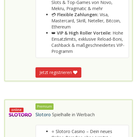
Slots & Top-Games von Novo,
Mekru, Pragmatic & mehr
💳
Flexible Zahlungen:
Visa,
Mastercard, Skrill, Neteller, Bitcoin,
Ethereum
👑
VIP & High Roller Vorteile:
Hohe
Einsatzlimits, exklusive Reload-Boni,
Cashback & maßgeschneidertes VIP-
Programm
Jetzt registrieren
Premium
online
Slotoro
Spielhalle in
Werbach
⭐ Slotoro Casino – Dein neues