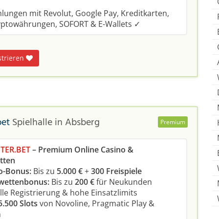
lungen mit Revolut, Google Pay, Kreditkarten,
yptowährungen, SOFORT & E-Wallets ✓
istrieren
bet
Spielhalle in
Absberg
Premium
TER.BET
– Premium Online Casino &
tten
o-Bonus:
Bis zu
5.000 €
+
300 Freispiele
wettenbonus:
Bis zu
200 €
für Neukunden
le Registrierung & hohe Einsatzlimits
5.500 Slots
von Novoline, Pragmatic Play &
n