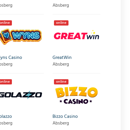
bsberg
Absberg
online
online
yns Casino
GreatWin
bsberg
Absberg
online
online
olazzo
Bizzo Casino
bsberg
Absberg