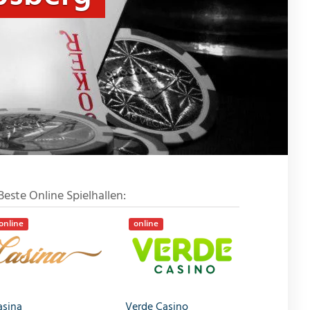
Beste Online Spielhallen:
online
online
asina
Verde Casino