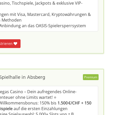
asino, Tischspiele, Jackpots & exklusive VIP-
ngen mit Visa, Mastercard, Kryptowährungen &
n Methoden
 Anbindung an das OASIS-Spielersperrsystem
istrieren
Spielhalle in
Absberg
Premium
egas Casino – Dein aufregendes Online-
nteuer ohne Limits wartet! ⭐
 Willkommensbonus: 150% bis
1.500 €/CHF + 150
ispiele
auf die ersten Einzahlungen
sige Spielauswahl: 5.000+ Slots von z.B.