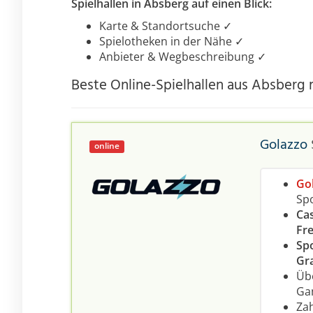
Spielhallen in Absberg auf einen Blick:
Karte & Standortsuche ✓
Spielotheken in der Nähe ✓
Anbieter & Wegbeschreibung ✓
Beste Online-Spielhallen aus Absberg
Golazzo
online
Go
Sp
Ca
Fre
Sp
Gr
Übe
Ga
Za