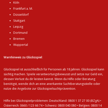
Köln
Frankfurt a. M.
Düsseldorf
Stuttgart
Leipzig
Dortmund
Bremen
Wuppertal
Warnhinweis zu Glücksspiel
:
Glücksspiel ist ausschließlich für Personen ab 18 Jahren. Glücksspiel kann
süchtig machen. Spiele verantwortungsbewusst und setze nur Geld ein,
dessen Verlust du dir leisten kannst. Wenn du Hilfe oder Beratung
benötigst, wende dich an eine anerkannte
Suchtberatungsstelle
oder
nutze die Angebote zur Glücksspielsuchtprävention.
Hilfe bei Glücksspielproblemen: Deutschland: 0800 1 37 27 00 (BZgA) •
Österreich: 0660 / 123 66 74 • Schweiz: 0800 040 080 • Belgien: 0800 14