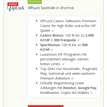
Premium
online
VIPLuck
Spielhalle in
Ahorntal
VIPLuck Casino: Exklusives Premium-
Casino für High Roller und echte VIP-
Spieler ✓
Casino-Bonus:
100 % bis zu
2.000
€/CHF + 300 Freispiele
✓
Sportbonus:
100 % bis zu
500
€/CHF
✓
Luxuriöses VIP-Programm mit
persönlichem Manager, extrem
hohen Limits ✓
Top-Slots von Novomatic, Pragmatic
Play, Gamomat und vielen weiteren
Premium-Anbietern ✓
Schnelle Registrierung sowie
Zahlungen mit
Revolut
,
Google Pay
,
Kreditkarten, Crypto &E-Wallets ✓