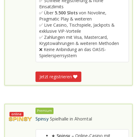
✅ Schnelle Registrierung & hohe
Einsatzlimits
✅ Über
5.500 Slots
von Novoline,
Pragmatic Play & weiteren
✅ Live Casino, Tischspiele, Jackpots &
exklusive VIP-Vorteile
✅ Zahlungen mit Visa, Mastercard,
Kryptowährungen & weiteren Methoden
❌ Keine Anbindung an das OASIS-
Spielersperrsystem
Jetzt registrieren
Premium
online
Spinsy
Spielhalle in
Ahorntal
★
Spinsy –
Online-Casino mit