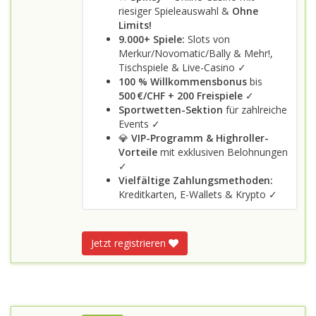
riesiger Spieleauswahl &
Ohne
Limits
!
9.000+ Spiele:
Slots von
Merkur/Novomatic/Bally & Mehr!,
Tischspiele & Live-Casino ✓
100 % Willkommensbonus
bis
500 €/CHF + 200 Freispiele
✓
Sportwetten-Sektion
für zahlreiche
Events ✓
💎
VIP-Programm & Highroller-
Vorteile
mit exklusiven Belohnungen
✓
Vielfältige Zahlungsmethoden:
Kreditkarten, E-Wallets & Krypto ✓
Jetzt registrieren