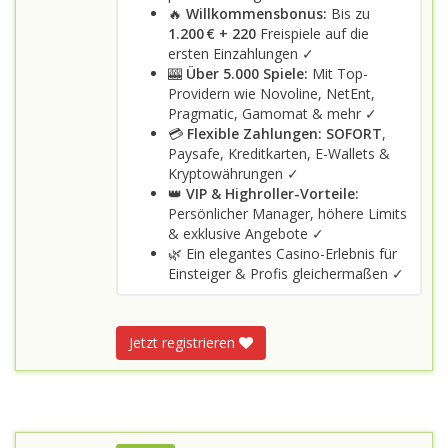
🔥
Willkommensbonus:
Bis zu
1.200 € + 220
Freispiele auf die
ersten Einzahlungen ✓
🎰
Über 5.000 Spiele:
Mit Top-
Providern wie Novoline, NetEnt,
Pragmatic, Gamomat & mehr ✓
💳
Flexible Zahlungen:
SOFORT
,
Paysafe, Kreditkarten, E-Wallets &
Kryptowährungen ✓
👑
VIP & Highroller-Vorteile:
Persönlicher Manager, höhere Limits
& exklusive Angebote ✓
🌿 Ein elegantes Casino-Erlebnis für
Einsteiger & Profis gleichermaßen ✓
Jetzt registrieren