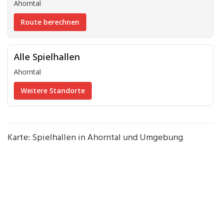
Ahorntal
Route berechnen
Alle Spielhallen
Ahorntal
Weitere Standorte
Karte: Spielhallen in Ahorntal und Umgebung