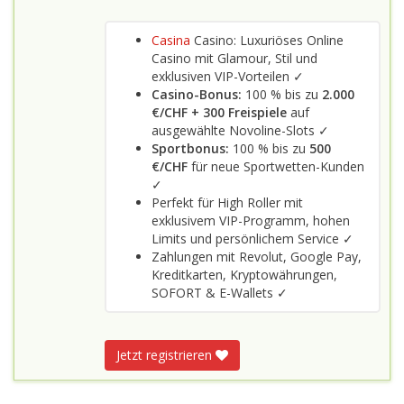
Casina
Casino: Luxuriöses Online
Casino mit Glamour, Stil und
exklusiven VIP-Vorteilen ✓
Casino-Bonus:
100 % bis zu
2.000
€/CHF + 300 Freispiele
auf
ausgewählte Novoline-Slots ✓
Sportbonus:
100 % bis zu
500
€/CHF
für neue Sportwetten-Kunden
✓
Perfekt für High Roller mit
exklusivem VIP-Programm, hohen
Limits und persönlichem Service ✓
Zahlungen mit Revolut, Google Pay,
Kreditkarten, Kryptowährungen,
SOFORT & E-Wallets ✓
Jetzt registrieren