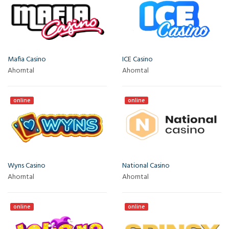
Mafia Casino
ICE Casino
Ahorntal
Ahorntal
online
online
Wyns Casino
National Casino
Ahorntal
Ahorntal
online
online