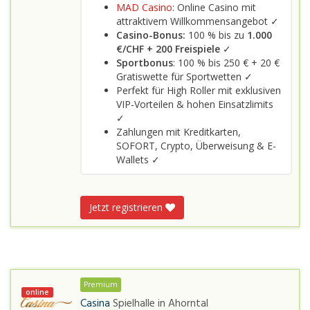
MAD Casino
: Online Casino mit
attraktivem Willkommensangebot ✓
Casino-Bonus:
100 % bis zu
1.000
€/CHF + 200 Freispiele
✓
Sportbonus
: 100 % bis 250 € + 20 €
Gratiswette für Sportwetten ✓
Perfekt für High Roller mit exklusiven
VIP-Vorteilen & hohen Einsatzlimits
✓
Zahlungen mit Kreditkarten,
SOFORT, Crypto, Überweisung & E-
Wallets ✓
Jetzt registrieren
Premium
online
Casina
Spielhalle in
Ahorntal