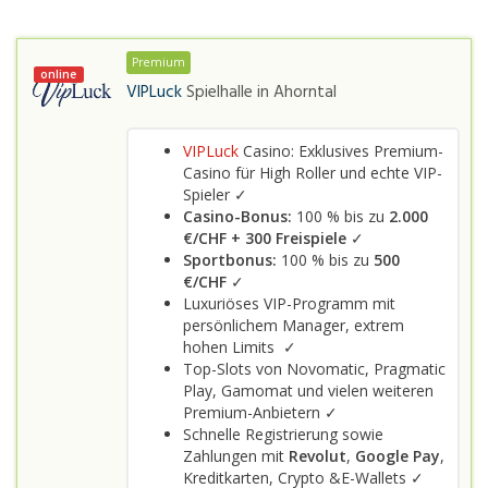
Premium
online
VIPLuck
Spielhalle in
Ahorntal
VIPLuck
Casino: Exklusives Premium-
Casino für High Roller und echte VIP-
Spieler ✓
Casino-Bonus:
100 % bis zu
2.000
€/CHF + 300 Freispiele
✓
Sportbonus:
100 % bis zu
500
€/CHF
✓
Luxuriöses VIP-Programm mit
persönlichem Manager, extrem
hohen Limits ✓
Top-Slots von Novomatic, Pragmatic
Play, Gamomat und vielen weiteren
Premium-Anbietern ✓
Schnelle Registrierung sowie
Zahlungen mit
Revolut
,
Google Pay
,
Kreditkarten, Crypto &E-Wallets ✓