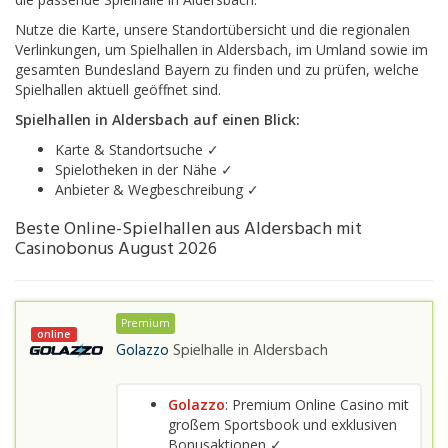
Nutze die Karte, unsere Standortübersicht und die regionalen
Verlinkungen, um Spielhallen in Aldersbach, im Umland sowie im
gesamten Bundesland Bayern zu finden und zu prüfen, welche
Spielhallen aktuell geöffnet sind.
Spielhallen in Aldersbach auf einen Blick:
Karte & Standortsuche ✓
Spielotheken in der Nähe ✓
Anbieter & Wegbeschreibung ✓
Beste Online-Spielhallen aus Aldersbach mit
Casinobonus August 2026
Premium
online
Golazzo
Spielhalle in
Aldersbach
Golazzo
: Premium Online Casino mit
großem Sportsbook und exklusiven
Bonusaktionen ✓