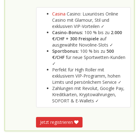
Casina
Casino: Luxuriöses Online
Casino mit Glamour, Stil und
exklusiven VIP-Vorteilen ✓
Casino-Bonus:
100 % bis zu
2.000
€/CHF + 300 Freispiele
auf
ausgewählte Novoline-Slots ✓
Sportbonus:
100 % bis zu
500
€/CHF
für neue Sportwetten-Kunden
✓
Perfekt für High Roller mit
exklusivem VIP-Programm, hohen
Limits und persönlichem Service ✓
Zahlungen mit Revolut, Google Pay,
Kreditkarten, Kryptowährungen,
SOFORT & E-Wallets ✓
Jetzt registrieren