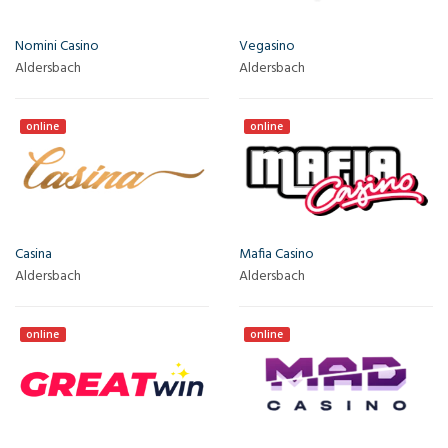
Nomini Casino
Vegasino
Aldersbach
Aldersbach
online
online
Casina
Mafia Casino
Aldersbach
Aldersbach
online
online