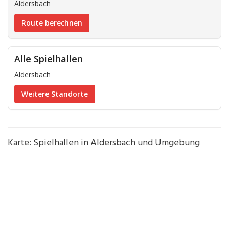
Aldersbach
Route berechnen
Alle Spielhallen
Aldersbach
Weitere Standorte
Karte: Spielhallen in Aldersbach und Umgebung