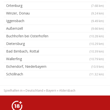
Ortenburg
(7.68 km)
Winzer, Donau
(9.24 km)
Iggensbach
(9.49 km)
Außernzell
(9.66 km)
Buchhofen bei Osterhofen
(10.28 km)
Dietersburg
(10.29 km)
Bad Birnbach, Rottal
(10.39 km)
Wallerfing
(10.79 km)
Eichendorf, Niederbayern
(10.9 km)
Schöllnach
(11.32 km)
Spielhallen in
»
Deutschland
»
Bayern
»
Aldersbach