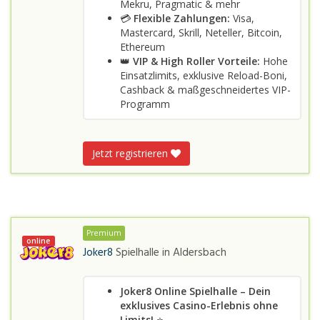
Mekru, Pragmatic & mehr
💳
Flexible Zahlungen:
Visa,
Mastercard, Skrill, Neteller, Bitcoin,
Ethereum
👑
VIP & High Roller Vorteile:
Hohe
Einsatzlimits, exklusive Reload-Boni,
Cashback & maßgeschneidertes VIP-
Programm
Jetzt registrieren
Premium
online
Joker8
Spielhalle in
Aldersbach
Joker8 Online Spielhalle – Dein
exklusives Casino-Erlebnis ohne
Limits!
⭐