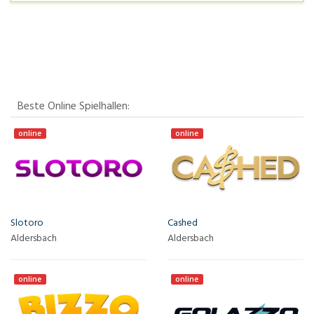
Beste Online Spielhallen:
online
online
Slotoro
Cashed
Aldersbach
Aldersbach
online
online