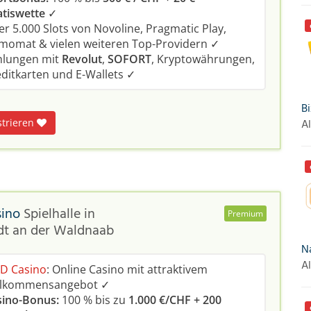
atiswette
✓
r 5.000 Slots von Novoline, Pragmatic Play,
momat & vielen weiteren Top-Providern ✓
hlungen mit
Revolut
,
SOFORT
, Kryptowährungen,
ditkarten und E-Wallets ✓
B
istrieren
A
ino
Spielhalle in
Premium
dt an der Waldnaab
N
A
D Casino
: Online Casino mit attraktivem
llkommensangebot ✓
sino-Bonus:
100 % bis zu
1.000 €/CHF + 200