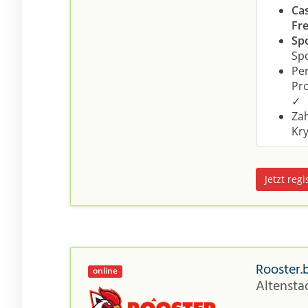
Ca
Fre
Sp
Sp
Per
Pr
✓
Zah
Kr
Jetzt reg
Rooster.
online
Altensta