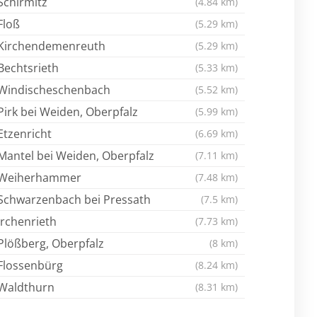
Schirmitz
(4.84 km)
Floß
(5.29 km)
Kirchendemenreuth
(5.29 km)
Bechtsrieth
(5.33 km)
Windischeschenbach
(5.52 km)
Pirk bei Weiden, Oberpfalz
(5.99 km)
Etzenricht
(6.69 km)
Mantel bei Weiden, Oberpfalz
(7.11 km)
Weiherhammer
(7.48 km)
Schwarzenbach bei Pressath
(7.5 km)
Irchenrieth
(7.73 km)
Plößberg, Oberpfalz
(8 km)
Flossenbürg
(8.24 km)
Waldthurn
(8.31 km)