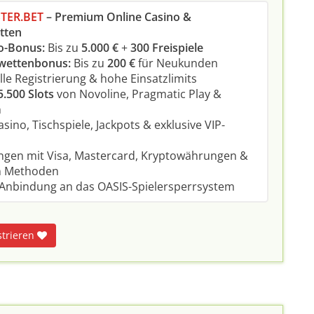
TER.BET
– Premium Online Casino &
tten
o-Bonus:
Bis zu
5.000 €
+
300 Freispiele
wettenbonus:
Bis zu
200 €
für Neukunden
le Registrierung & hohe Einsatzlimits
5.500 Slots
von Novoline, Pragmatic Play &
n
asino, Tischspiele, Jackpots & exklusive VIP-
ngen mit Visa, Mastercard, Kryptowährungen &
n Methoden
 Anbindung an das OASIS-Spielersperrsystem
istrieren