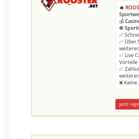
🔥
ROOS
Sportwe
💰
Casin
⚽
Sport
✅ Schnel
✅ Über
weitere
✅ Live C
Vorteile
✅ Zahlu
weitere
❌ Keine
Jetzt reg