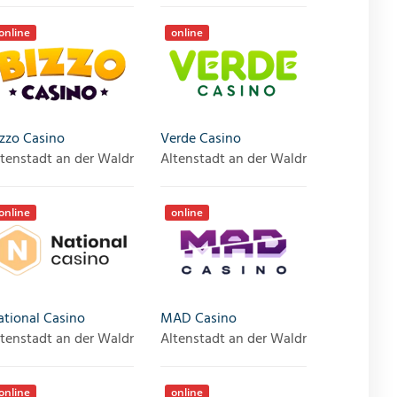
online
online
izzo Casino
Verde Casino
ltenstadt an der Waldnaab
Altenstadt an der Waldnaab
online
online
ational Casino
MAD Casino
ltenstadt an der Waldnaab
Altenstadt an der Waldnaab
online
online