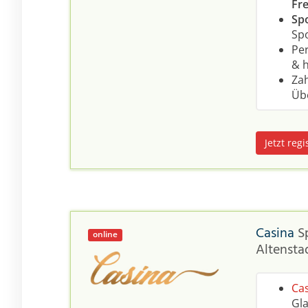
Fre
Sp
Sp
Per
& h
Zah
Üb
Jetzt reg
Casina
S
online
Altensta
Ca
Gla