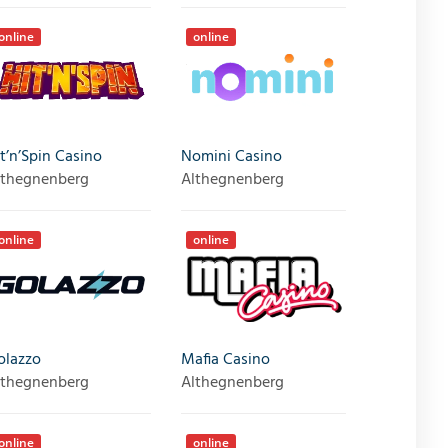
online
online
t’n’Spin Casino
Nomini Casino
lthegnenberg
Althegnenberg
online
online
olazzo
Mafia Casino
lthegnenberg
Althegnenberg
online
online