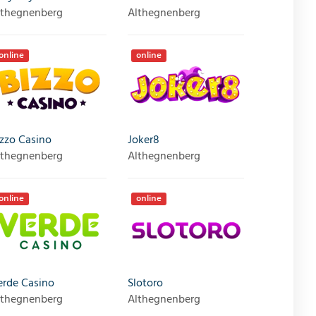
lthegnenberg
Althegnenberg
online
online
izzo Casino
Joker8
lthegnenberg
Althegnenberg
online
online
erde Casino
Slotoro
lthegnenberg
Althegnenberg