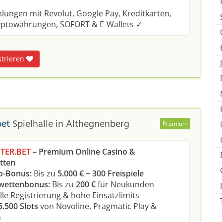
lungen mit Revolut, Google Pay, Kreditkarten,
yptowährungen, SOFORT & E-Wallets ✓
istrieren
bet
Spielhalle in
Althegnenberg
Premium
TER.BET
– Premium Online Casino &
tten
o-Bonus:
Bis zu
5.000 €
+
300 Freispiele
wettenbonus:
Bis zu
200 €
für Neukunden
le Registrierung & hohe Einsatzlimits
5.500 Slots
von Novoline, Pragmatic Play &
n