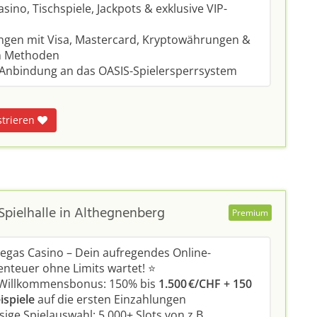
asino, Tischspiele, Jackpots & exklusive VIP-
ngen mit Visa, Mastercard, Kryptowährungen &
n Methoden
 Anbindung an das OASIS-Spielersperrsystem
istrieren
Spielhalle in
Althegnenberg
Premium
egas Casino – Dein aufregendes Online-
nteuer ohne Limits wartet! ⭐
 Willkommensbonus: 150% bis
1.500 €/CHF + 150
ispiele
auf die ersten Einzahlungen
sige Spielauswahl: 5.000+ Slots von z.B.