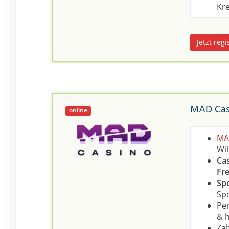
Kre
Jetzt reg
MAD Cas
online
MA
Wi
Ca
Fre
Sp
Sp
Per
& h
Zah