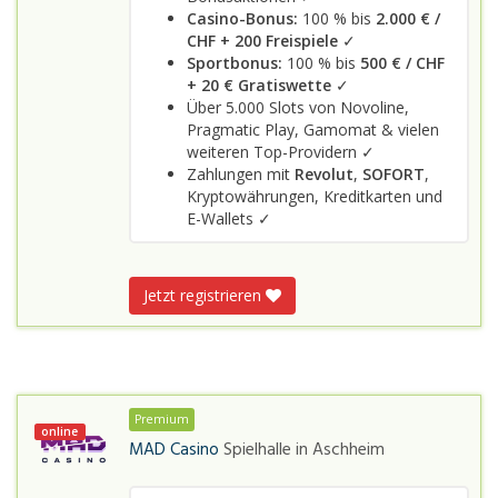
Casino-Bonus:
100 % bis
2.000 € /
CHF + 200 Freispiele
✓
Sportbonus:
100 % bis
500 € / CHF
+ 20 € Gratiswette
✓
Über 5.000 Slots von Novoline,
Pragmatic Play, Gamomat & vielen
weiteren Top-Providern ✓
Zahlungen mit
Revolut
,
SOFORT
,
Kryptowährungen, Kreditkarten und
E-Wallets ✓
Jetzt registrieren
Premium
online
MAD Casino
Spielhalle in
Aschheim