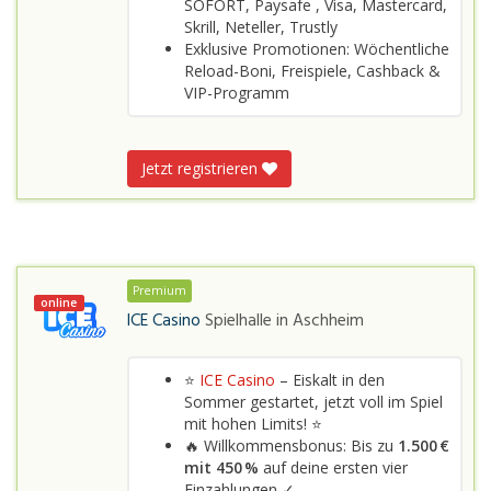
SOFORT, Paysafe , Visa, Mastercard,
Skrill, Neteller, Trustly
Exklusive Promotionen: Wöchentliche
Reload-Boni, Freispiele, Cashback &
VIP-Programm
Jetzt registrieren
Premium
online
ICE Casino
Spielhalle in
Aschheim
⭐
ICE Casino
– Eiskalt in den
Sommer gestartet, jetzt voll im Spiel
mit hohen Limits! ⭐
🔥 Willkommensbonus: Bis zu
1.500 €
mit 450 %
auf deine ersten vier
Einzahlungen ✓