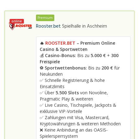
Premium
online
Rooster.bet
Spielhalle in
Aschheim
🔥
ROOSTER.BET
– Premium Online
Casino & Sportwetten
💰
Casino-Bonus:
Bis zu
5.000 €
+
300
Freispiele
⚽
Sportwettenbonus:
Bis zu
200 €
für
Neukunden
✅ Schnelle Registrierung & hohe
Einsatzlimits
✅ Über
5.500 Slots
von Novoline,
Pragmatic Play & weiteren
✅ Live Casino, Tischspiele, Jackpots &
exklusive VIP-Vorteile
✅ Zahlungen mit Visa, Mastercard,
Kryptowährungen & weiteren Methoden
❌ Keine Anbindung an das OASIS-
Spielersperrsystem