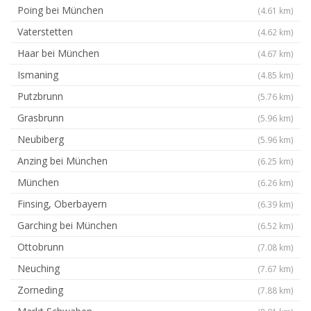
Poing bei München
(4.61 km)
Vaterstetten
(4.62 km)
Haar bei München
(4.67 km)
Ismaning
(4.85 km)
Putzbrunn
(5.76 km)
Grasbrunn
(5.96 km)
Neubiberg
(5.96 km)
Anzing bei München
(6.25 km)
München
(6.26 km)
Finsing, Oberbayern
(6.39 km)
Garching bei München
(6.52 km)
Ottobrunn
(7.08 km)
Neuching
(7.67 km)
Zorneding
(7.88 km)