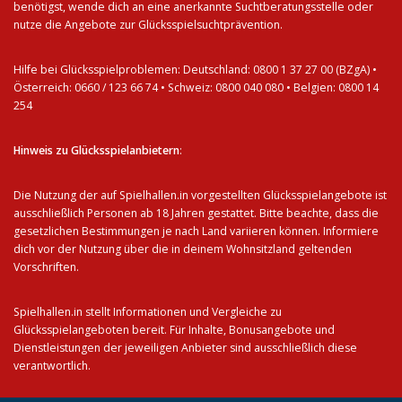
benötigst, wende dich an eine anerkannte
Suchtberatungsstelle
oder
nutze die Angebote zur Glücksspielsuchtprävention.
Hilfe bei Glücksspielproblemen: Deutschland: 0800 1 37 27 00 (BZgA) •
Österreich: 0660 / 123 66 74 • Schweiz: 0800 040 080 • Belgien: 0800 14
254
Hinweis zu Glücksspielanbietern
:
Die Nutzung der auf Spielhallen.in vorgestellten Glücksspielangebote ist
ausschließlich Personen ab 18 Jahren gestattet. Bitte beachte, dass die
gesetzlichen Bestimmungen je nach Land variieren können. Informiere
dich vor der Nutzung über die in deinem Wohnsitzland geltenden
Vorschriften.
Spielhallen.in stellt Informationen und Vergleiche zu
Glücksspielangeboten bereit. Für Inhalte, Bonusangebote und
Dienstleistungen der jeweiligen Anbieter sind ausschließlich diese
verantwortlich.