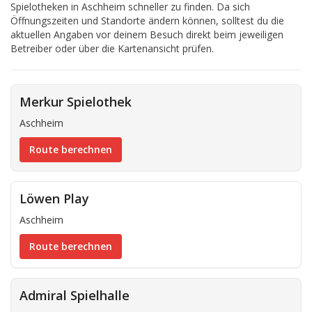
Spielotheken in Aschheim schneller zu finden. Da sich
Öffnungszeiten und Standorte ändern können, solltest du die
aktuellen Angaben vor deinem Besuch direkt beim jeweiligen
Betreiber oder über die Kartenansicht prüfen.
Merkur Spielothek
Aschheim
Route berechnen
Löwen Play
Aschheim
Route berechnen
Admiral Spielhalle