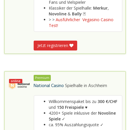
Fans und Vielspieler
Klassiker der Spielhalle:
Merkur
,
Novoline
&
Bally
🃏
> >
Ausführlicher Vegasino Casino
Test!
Jetzt registrieren
Premium
online
National Casino
Spielhalle in
Aschheim
Willkommenspaket bis zu
300 €/CHF
und
150 Freispiele ♥
4200+ Spiele inklusive der
Novoline
Spiele
✓
ca. 95% Auszahlungsquote ✓