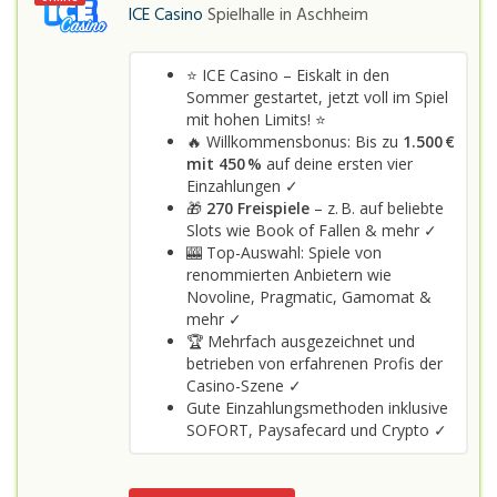
ICE Casino
Spielhalle in
Aschheim
⭐ ICE Casino – Eiskalt in den
Sommer gestartet, jetzt voll im Spiel
mit hohen Limits! ⭐
🔥 Willkommensbonus: Bis zu
1.500 €
mit 450 %
auf deine ersten vier
Einzahlungen ✓
🎁
270 Freispiele
– z. B. auf beliebte
Slots wie Book of Fallen & mehr ✓
🎰 Top-Auswahl: Spiele von
renommierten Anbietern wie
Novoline, Pragmatic, Gamomat &
mehr ✓
🏆 Mehrfach ausgezeichnet und
betrieben von erfahrenen Profis der
Casino-Szene ✓
Gute Einzahlungsmethoden inklusive
SOFORT, Paysafecard und Crypto ✓