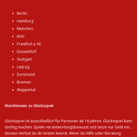
Berlin
Hamburg
München
Köln
Frankfurt a. M.
Düsseldorf
Stuttgart
Leipzig
Dortmund
Bremen
Wuppertal
Warnhinweis zu Glücksspiel
:
Glücksspiel ist ausschließlich für Personen ab 18 Jahren. Glücksspiel kann
süchtig machen. Spiele verantwortungsbewusst und setze nur Geld ein,
dessen Verlust du dir leisten kannst. Wenn du Hilfe oder Beratung