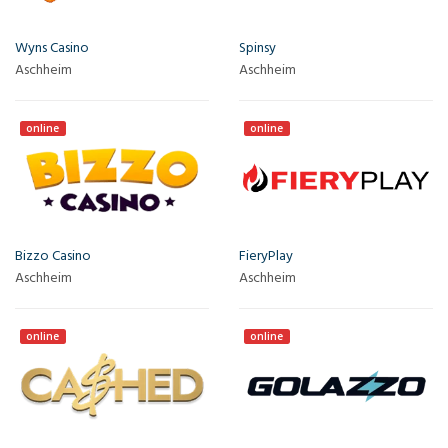
Wyns Casino
Spinsy
Aschheim
Aschheim
online
online
Bizzo Casino
FieryPlay
Aschheim
Aschheim
online
online