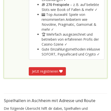
🎁
270 Freispiele
– z. B. auf beliebte
Slots wie Book of Fallen & mehr ✓
🎰 Top-Auswahl: Spiele von
renommierten Anbietern wie
Novoline, Pragmatic, Gamomat &
mehr ✓
🏆 Mehrfach ausgezeichnet und
betrieben von erfahrenen Profis der
Casino-Szene ✓
Gute Einzahlungsmethoden inklusive
SOFORT, Paysafecard und Crypto ✓
Jetzt registrieren
Spielhallen in Aschheim mit Adresse und Route
Die folgende Übersicht hilft dir dabei, Spielhallen und