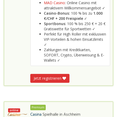
MAD Casino
: Online Casino mit
attraktivem Willkommensangebot ✓
Casino-Bonus:
100 % bis zu
1.000
€/CHF + 200 Freispiele
✓
Sportbonus
: 100 % bis 250 € + 20 €
Gratiswette für Sportwetten ✓
Perfekt für High Roller mit exklusiven
VIP-Vorteilen & hohen Einsatzlimits
✓
Zahlungen mit Kreditkarten,
SOFORT, Crypto, Überweisung & E-
Wallets ✓
Jetzt registrieren
Premium
online
Casina
Spielhalle in
Aschheim