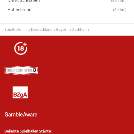
Markt Schwaben
(8.01 km)
Hohenbrunn
(8.1 km)
Spielhallen in
»
Deutschland
»
Bayern
»
Aschheim
Beliebte Spielhallen Städte: