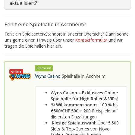
aktualisiert?
Fehlt eine Spielhalle in Aschheim?
Fehlt ein Spielcenter-Standort in unserer Übersicht? Dann sende
uns gerne einen Hinweis über unser
Kontaktformular
und wir
tragen die Spielhallen hier ein.
Premium
online
Wyns Casino
Spielhalle in
Aschheim
Wyns Casino – Exklusives Online
Spielhalle für High Roller & VIPs!
🎁
Willkommensbonus:
100 % bis
€500/CHF 500
+ 200 Freispiele auf
die ersten Einzahlungen
Riesige Spielauswahl:
Über 5.500
Slots & Top-Games von Novo,
Mekru, Pragmatic & mehr