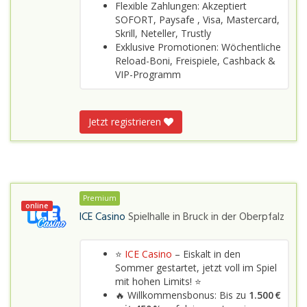
Flexible Zahlungen: Akzeptiert
SOFORT, Paysafe , Visa, Mastercard,
Skrill, Neteller, Trustly
Exklusive Promotionen: Wöchentliche
Reload-Boni, Freispiele, Cashback &
VIP-Programm
Jetzt registrieren
Premium
online
ICE Casino
Spielhalle in
Bruck in der Oberpfalz
⭐
ICE Casino
– Eiskalt in den
Sommer gestartet, jetzt voll im Spiel
mit hohen Limits! ⭐
🔥 Willkommensbonus: Bis zu
1.500 €