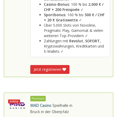
Casino-Bonus:
100 % bis
2.000 € /
CHF + 200 Freispiele
✓
Sportbonus:
100 % bis
500 € / CHF
+ 20 € Gratiswette
✓
Über 5.000 Slots von Novoline,
Pragmatic Play, Gamomat & vielen
weiteren Top-Providern ✓
Zahlungen mit
Revolut
,
SOFORT
,
Kryptowährungen, Kreditkarten und
E-Wallets ✓
Jetzt registrieren
Premium
online
MAD Casino
Spielhalle in
Bruck in der Oberpfalz