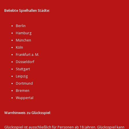
Beliebte Spielhallen Städte:
Berlin
Hamburg
München
Köln
Frankfurt a. M.
Düsseldorf
Stuttgart
Leipzig
Dortmund
Bremen
Wuppertal
Warnhinweis zu Glücksspiel
:
Glücksspiel ist ausschließlich für Personen ab 18 Jahren. Glücksspiel kann