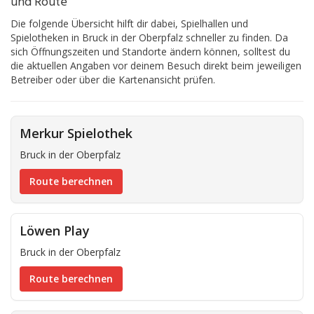
und Route
Die folgende Übersicht hilft dir dabei, Spielhallen und
Spielotheken in Bruck in der Oberpfalz schneller zu finden. Da
sich Öffnungszeiten und Standorte ändern können, solltest du
die aktuellen Angaben vor deinem Besuch direkt beim jeweiligen
Betreiber oder über die Kartenansicht prüfen.
Merkur Spielothek
Bruck in der Oberpfalz
Route berechnen
Löwen Play
Bruck in der Oberpfalz
Route berechnen