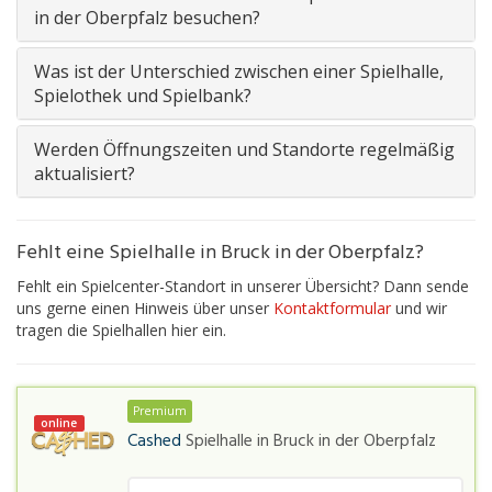
in der Oberpfalz besuchen?
Was ist der Unterschied zwischen einer Spielhalle,
Spielothek und Spielbank?
Werden Öffnungszeiten und Standorte regelmäßig
aktualisiert?
Fehlt eine Spielhalle in Bruck in der Oberpfalz?
Fehlt ein Spielcenter-Standort in unserer Übersicht? Dann sende
uns gerne einen Hinweis über unser
Kontaktformular
und wir
tragen die Spielhallen hier ein.
Premium
online
Cashed
Spielhalle in
Bruck in der Oberpfalz