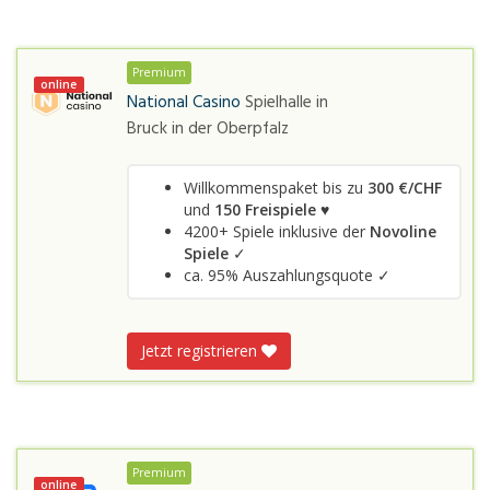
Premium
online
National Casino
Spielhalle in
Bruck in der Oberpfalz
Willkommenspaket bis zu
300 €/CHF
und
150 Freispiele ♥
4200+ Spiele inklusive der
Novoline
Spiele
✓
ca. 95% Auszahlungsquote ✓
Jetzt registrieren
Premium
online