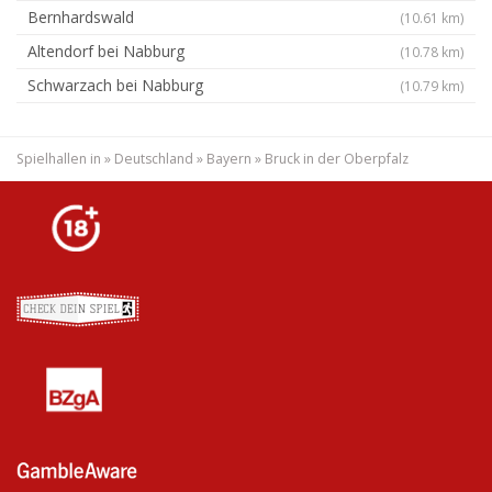
Bernhardswald
(10.61 km)
Altendorf bei Nabburg
(10.78 km)
Schwarzach bei Nabburg
(10.79 km)
Spielhallen in
»
Deutschland
»
Bayern
»
Bruck in der Oberpfalz