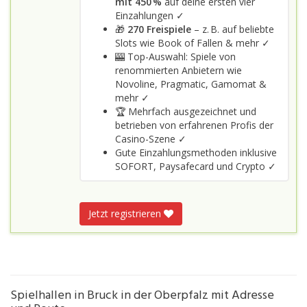
mit 450 %
auf deine ersten vier
Einzahlungen ✓
🎁
270 Freispiele
– z. B. auf beliebte
Slots wie Book of Fallen & mehr ✓
🎰 Top-Auswahl: Spiele von
renommierten Anbietern wie
Novoline, Pragmatic, Gamomat &
mehr ✓
🏆 Mehrfach ausgezeichnet und
betrieben von erfahrenen Profis der
Casino-Szene ✓
Gute Einzahlungsmethoden inklusive
SOFORT, Paysafecard und Crypto ✓
Jetzt registrieren
Spielhallen in Bruck in der Oberpfalz mit Adresse