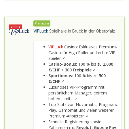
Premium
online
VIPLuck
Spielhalle in
Bruck in der Oberpfalz
VIPLuck
Casino: Exklusives Premium-
Casino für High Roller und echte VIP-
Spieler ✓
Casino-Bonus:
100 % bis zu
2.000
€/CHF + 300 Freispiele
✓
Sportbonus:
100 % bis zu
500
€/CHF
✓
Luxuriöses VIP-Programm mit
persönlichem Manager, extrem
hohen Limits ✓
Top-Slots von Novomatic, Pragmatic
Play, Gamomat und vielen weiteren
Premium-Anbietern ✓
Schnelle Registrierung sowie
Zahlungen mit
Revolut
,
Google Pay
,