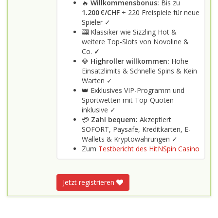
🔥
Willkommensbonus:
Bis zu
1.200 €/CHF
+ 220 Freispiele für neue
Spieler ✓
🎰 Klassiker wie Sizzling Hot &
weitere Top-Slots von Novoline &
Co.
✓
💎
Highroller willkommen:
Hohe
Einsatzlimits & Schnelle Spins & Kein
Warten ✓
👑 Exklusives VIP-Programm und
Sportwetten mit Top-Quoten
inklusive ✓
💳
Zahl bequem:
Akzeptiert
SOFORT, Paysafe, Kreditkarten, E-
Wallets & Kryptowährungen ✓
Zum
Testbericht des HitNSpin Casino
Jetzt registrieren