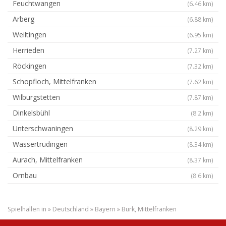
Feuchtwangen
(6.46 km)
Arberg
(6.88 km)
Weiltingen
(6.95 km)
Herrieden
(7.27 km)
Röckingen
(7.32 km)
Schopfloch, Mittelfranken
(7.62 km)
Wilburgstetten
(7.87 km)
Dinkelsbühl
(8.2 km)
Unterschwaningen
(8.29 km)
Wassertrüdingen
(8.34 km)
Aurach, Mittelfranken
(8.37 km)
Ornbau
(8.6 km)
Spielhallen in
»
Deutschland
»
Bayern
»
Burk, Mittelfranken