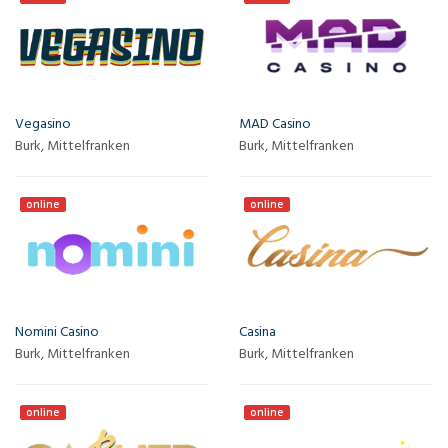
Vegasino
MAD Casino
Burk, Mittelfranken
Burk, Mittelfranken
online
online
Nomini Casino
Casina
Burk, Mittelfranken
Burk, Mittelfranken
online
online