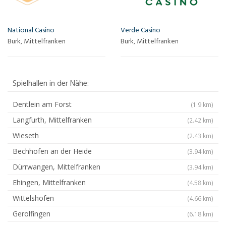
National Casino
Verde Casino
Burk, Mittelfranken
Burk, Mittelfranken
Spielhallen in der Nähe:
Dentlein am Forst
(1.9 km)
Langfurth, Mittelfranken
(2.42 km)
Wieseth
(2.43 km)
Bechhofen an der Heide
(3.94 km)
Dürrwangen, Mittelfranken
(3.94 km)
Ehingen, Mittelfranken
(4.58 km)
Wittelshofen
(4.66 km)
Gerolfingen
(6.18 km)