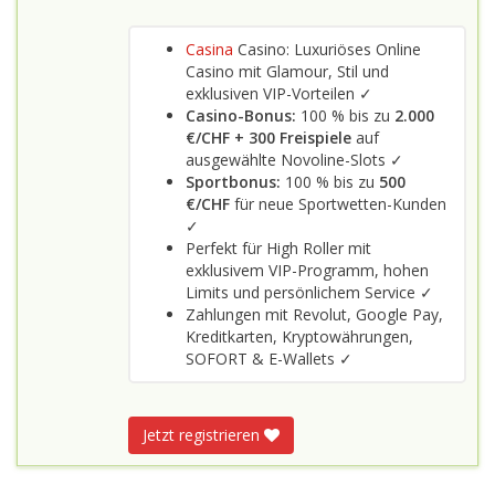
Casina
Casino: Luxuriöses Online
Casino mit Glamour, Stil und
exklusiven VIP-Vorteilen ✓
Casino-Bonus:
100 % bis zu
2.000
€/CHF + 300 Freispiele
auf
ausgewählte Novoline-Slots ✓
Sportbonus:
100 % bis zu
500
€/CHF
für neue Sportwetten-Kunden
✓
Perfekt für High Roller mit
exklusivem VIP-Programm, hohen
Limits und persönlichem Service ✓
Zahlungen mit Revolut, Google Pay,
Kreditkarten, Kryptowährungen,
SOFORT & E-Wallets ✓
Jetzt registrieren