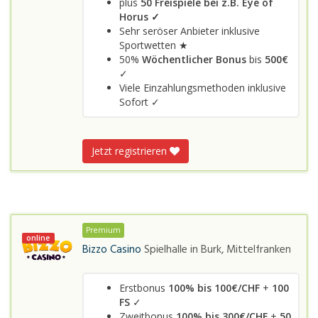
plus
50 Freispiele bei z.B. Eye of
Horus ✓
Sehr seröser Anbieter inklusive
Sportwetten ★
50%
Wöchentlicher Bonus
bis
500€
✓
Viele Einzahlungsmethoden inklusive
Sofort ✓
Jetzt registrieren
Premium
online
Bizzo Casino
Spielhalle in
Burk, Mittelfranken
Erstbonus
100% bis 100€/CHF
+
100
FS
✓
Zweitbonus
100% bis 300€/CHF
+
50