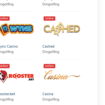
ingolfing
Dingolfing
online
online
yns Casino
Cashed
ingolfing
Dingolfing
online
online
ooster.bet
Casina
ingolfing
Dingolfing