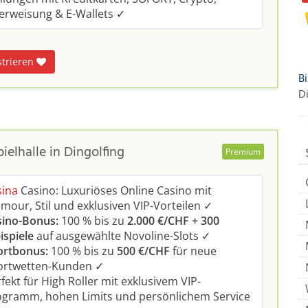
erweisung & E-Wallets ✓
istrieren
B
D
pielhalle in
Dingolfing
Premium
sina
Casino: Luxuriöses Online Casino mit
mour, Stil und exklusiven VIP-Vorteilen ✓
sino-Bonus:
100 % bis zu
2.000 €/CHF + 300
ispiele
auf ausgewählte Novoline-Slots ✓
ortbonus:
100 % bis zu
500 €/CHF
für neue
ortwetten-Kunden ✓
fekt für High Roller mit exklusivem VIP-
ogramm, hohen Limits und persönlichem Service