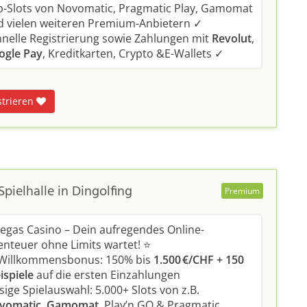
p-Slots von Novomatic, Pragmatic Play, Gamomat
d vielen weiteren Premium-Anbietern ✓
nelle Registrierung sowie Zahlungen mit
Revolut
,
ogle Pay
, Kreditkarten, Crypto &E-Wallets ✓
istrieren
Spielhalle in
Dingolfing
Premium
egas Casino – Dein aufregendes Online-
nteuer ohne Limits wartet! ⭐
 Willkommensbonus: 150% bis
1.500 €/CHF + 150
ispiele
auf die ersten Einzahlungen
sige Spielauswahl: 5.000+ Slots von z.B.
vomatic
,
Gamomat
, Play’n GO & Pragmatic