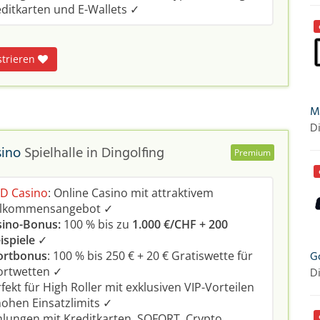
ditkarten und E-Wallets ✓
istrieren
M
D
ino
Spielhalle in
Dingolfing
Premium
D Casino
: Online Casino mit attraktivem
llkommensangebot ✓
sino-Bonus:
100 % bis zu
1.000 €/CHF + 200
ispiele
✓
ortbonus
: 100 % bis 250 € + 20 € Gratiswette für
G
ortwetten ✓
D
fekt für High Roller mit exklusiven VIP-Vorteilen
ohen Einsatzlimits ✓
lungen mit Kreditkarten, SOFORT, Crypto,