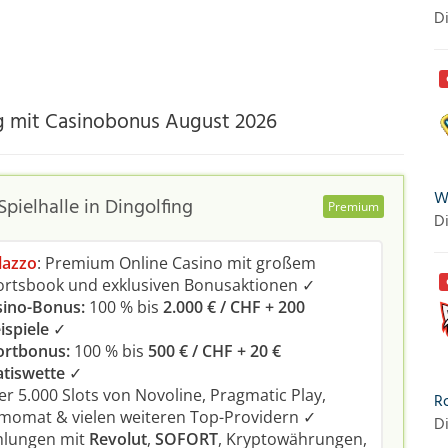
D
ng mit Casinobonus August 2026
W
Spielhalle in
Dingolfing
Premium
D
lazzo
: Premium Online Casino mit großem
ortsbook und exklusiven Bonusaktionen ✓
sino-Bonus:
100 % bis
2.000 € / CHF + 200
ispiele
✓
ortbonus:
100 % bis
500 € / CHF + 20 €
atiswette
✓
r 5.000 Slots von Novoline, Pragmatic Play,
R
momat & vielen weiteren Top-Providern ✓
D
hlungen mit
Revolut
,
SOFORT
, Kryptowährungen,