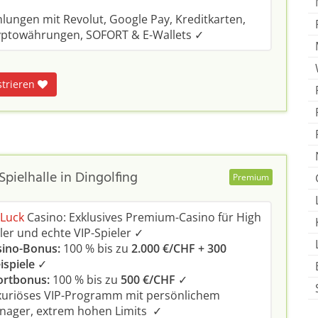
lungen mit Revolut, Google Pay, Kreditkarten,
yptowährungen, SOFORT & E-Wallets ✓
istrieren
Spielhalle in
Dingolfing
Premium
PLuck
Casino: Exklusives Premium-Casino für High
ler und echte VIP-Spieler ✓
sino-Bonus:
100 % bis zu
2.000 €/CHF + 300
ispiele
✓
ortbonus:
100 % bis zu
500 €/CHF
✓
xuriöses VIP-Programm mit persönlichem
nager, extrem hohen Limits ✓