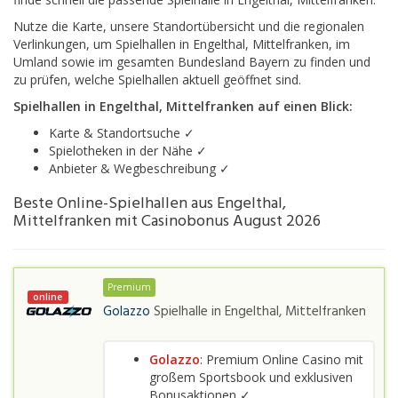
Nutze die Karte, unsere Standortübersicht und die regionalen
Verlinkungen, um Spielhallen in Engelthal, Mittelfranken, im
Umland sowie im gesamten Bundesland Bayern zu finden und
zu prüfen, welche Spielhallen aktuell geöffnet sind.
Spielhallen in Engelthal, Mittelfranken auf einen Blick:
Karte & Standortsuche ✓
Spielotheken in der Nähe ✓
Anbieter & Wegbeschreibung ✓
Beste Online-Spielhallen aus Engelthal,
Mittelfranken mit Casinobonus August 2026
Premium
online
Golazzo
Spielhalle in
Engelthal, Mittelfranken
Golazzo
: Premium Online Casino mit
großem Sportsbook und exklusiven
Bonusaktionen ✓