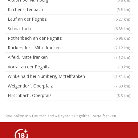
(5.8 km)
Kirchensittenbach
(5.8 km)
Lauf an der Pegnitz
(6.27 km)
Schnaittach
(6.88 km)
Röthenbach an der Pegnitz
(6.96 km)
Rückersdorf, Mittelfranken
(7.12 km)
Alfeld, Mittelfranken
(7.12 km)
Vorra, an der Pegnitz
(7.3 km)
Winkelhaid bei Nürnberg, Mittelfranken
(7.31 km)
Weigendorf, Oberpfalz
(7.83 km)
Hirschbach, Oberpfalz
(8.3 km)
Spielhallen in
»
Deutschland
»
Bayern
»
Engelthal, Mittelfranken