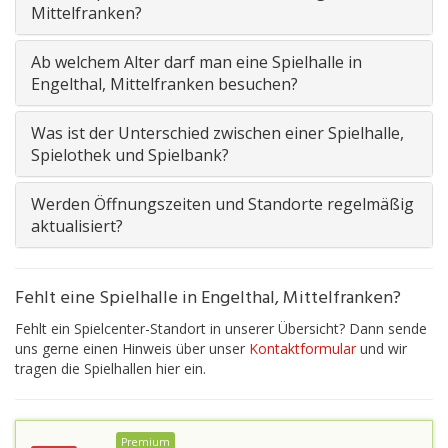
Mittelfranken?
Ab welchem Alter darf man eine Spielhalle in
Engelthal, Mittelfranken besuchen?
Was ist der Unterschied zwischen einer Spielhalle,
Spielothek und Spielbank?
Werden Öffnungszeiten und Standorte regelmäßig
aktualisiert?
Fehlt eine Spielhalle in Engelthal, Mittelfranken?
Fehlt ein Spielcenter-Standort in unserer Übersicht? Dann sende
uns gerne einen Hinweis über unser
Kontaktformular
und wir
tragen die Spielhallen hier ein.
Premium