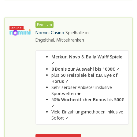
Premium
online
Nomini Casino
Spielhalle in
Engelthal, Mittelfranken
Merkur
,
Novo
&
Bally Wulff Spiele
✓
8 Bonis zur Auswahl bis 1000€
✓
plus
50 Freispiele bei z.B. Eye of
Horus ✓
Sehr seröser Anbieter inklusive
Sportwetten ★
50%
Wöchentlicher Bonus
bis
500€
✓
Viele Einzahlungsmethoden inklusive
Sofort ✓