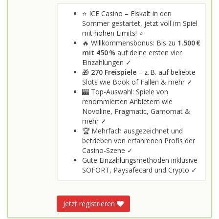
⭐ ICE Casino – Eiskalt in den
Sommer gestartet, jetzt voll im Spiel
mit hohen Limits! ⭐
🔥 Willkommensbonus: Bis zu
1.500 €
mit 450 %
auf deine ersten vier
Einzahlungen ✓
🎁
270 Freispiele
– z. B. auf beliebte
Slots wie Book of Fallen & mehr ✓
🎰 Top-Auswahl: Spiele von
renommierten Anbietern wie
Novoline, Pragmatic, Gamomat &
mehr ✓
🏆 Mehrfach ausgezeichnet und
betrieben von erfahrenen Profis der
Casino-Szene ✓
Gute Einzahlungsmethoden inklusive
SOFORT, Paysafecard und Crypto ✓
Jetzt registrieren