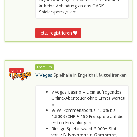
❌ Keine Anbindung an das OASIS-
Spielersperrsystem
Jetzt registrieren
Premium
online
V.Vegas
Spielhalle in
Engelthal, Mittelfranken
V.Vegas Casino – Dein aufregendes
Online-Abenteuer ohne Limits wartet!
⭐
🔥 Willkommensbonus: 150% bis
1.500 €/CHF + 150 Freispiele
auf die
ersten Einzahlungen
Riesige Spielauswahl: 5.000+ Slots
von z.B.
Novomatic
,
Gamomat
,