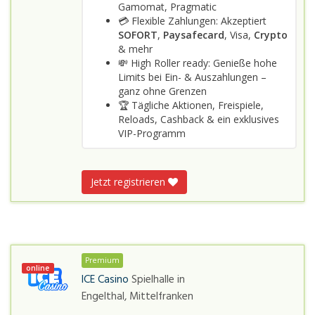
Gamomat, Pragmatic
💳 Flexible Zahlungen: Akzeptiert
SOFORT
,
Paysafecard
, Visa,
Crypto
& mehr
💸 High Roller ready: Genieße hohe
Limits bei Ein- & Auszahlungen –
ganz ohne Grenzen
🏆 Tägliche Aktionen, Freispiele,
Reloads, Cashback & ein exklusives
VIP-Programm
Jetzt registrieren
Premium
online
ICE Casino
Spielhalle in
Engelthal, Mittelfranken