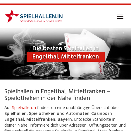
Skip
to
main
Toggl
content
navig
Die besten Spielhallen in
Engelthal, Mittelfranken
Spielhallen in Engelthal, Mittelfranken –
Spielotheken in der Nähe finden
Auf
Spielhallen.in
findest du eine unabhängige Übersicht über
Spielhallen, Spielotheken und Automaten-Casinos in
Engelthal, Mittelfranken, Bayern
. Entdecke Standorte in
deiner Nähe, informiere dich über Adressen, Öffnungszeiten und
finde schnell die passende Spielhalle in Engelthal, Mittelfranken.