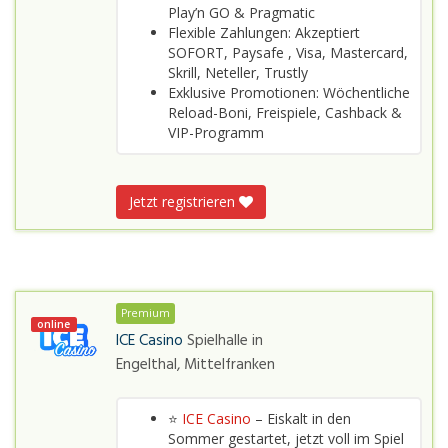
Play’n GO & Pragmatic
Flexible Zahlungen: Akzeptiert
SOFORT, Paysafe , Visa, Mastercard,
Skrill, Neteller, Trustly
Exklusive Promotionen: Wöchentliche
Reload-Boni, Freispiele, Cashback &
VIP-Programm
Jetzt registrieren
Premium
online
ICE Casino
Spielhalle in
Engelthal, Mittelfranken
⭐
ICE Casino
– Eiskalt in den
Sommer gestartet, jetzt voll im Spiel