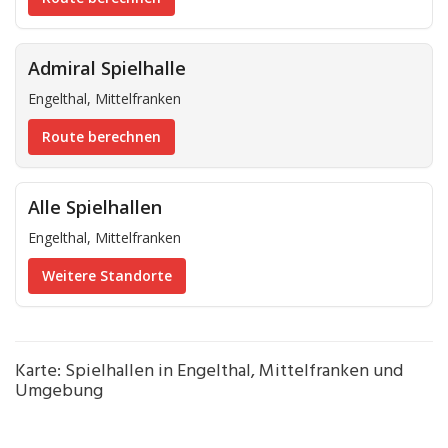
Admiral Spielhalle
Engelthal, Mittelfranken
Route berechnen
Alle Spielhallen
Engelthal, Mittelfranken
Weitere Standorte
Karte: Spielhallen in Engelthal, Mittelfranken und
Umgebung