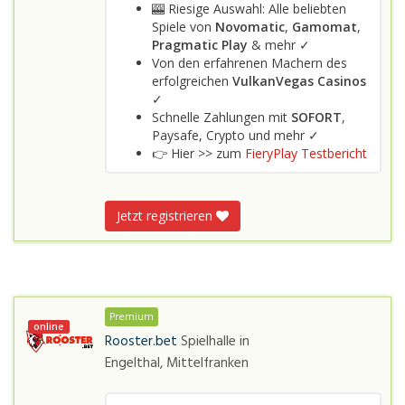
🎰 Riesige Auswahl: Alle beliebten
Spiele von
Novomatic
,
Gamomat
,
Pragmatic Play
& mehr ✓
Von den erfahrenen Machern des
erfolgreichen
VulkanVegas Casinos
✓
Schnelle Zahlungen mit
SOFORT
,
Paysafe, Crypto und mehr ✓
👉 Hier >> zum
FieryPlay Testbericht
Jetzt registrieren
Premium
online
Rooster.bet
Spielhalle in
Engelthal, Mittelfranken