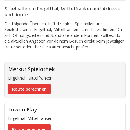
Spielhallen in Engelthal, Mittelfranken mit Adresse
und Route
Die folgende Übersicht hilft dir dabei, Spielhallen und
Spielotheken in Engelthal, Mittelfranken schneller zu finden. Da
sich Öffnungszeiten und Standorte ändern können, solltest du
die aktuellen Angaben vor deinem Besuch direkt beim jeweiligen
Betreiber oder über die Kartenansicht prüfen.
Merkur Spielothek
Engelthal, Mittelfranken
Route berechnen
Löwen Play
Engelthal, Mittelfranken
Route berechnen