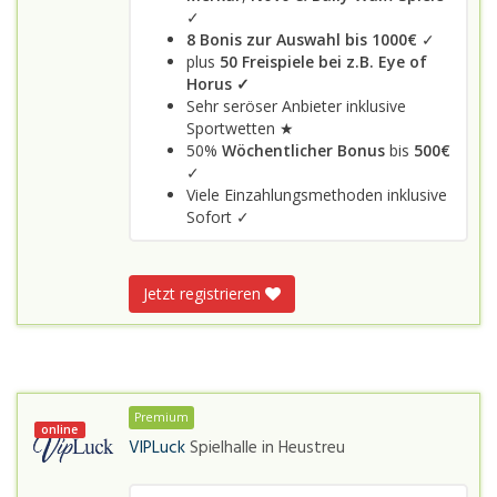
✓
8 Bonis zur Auswahl bis 1000€
✓
plus
50 Freispiele bei z.B. Eye of
Horus ✓
Sehr seröser Anbieter inklusive
Sportwetten ★
50%
Wöchentlicher Bonus
bis
500€
✓
Viele Einzahlungsmethoden inklusive
Sofort ✓
Jetzt registrieren
Premium
online
VIPLuck
Spielhalle in
Heustreu