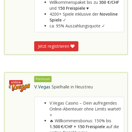
Willkommenspaket bis zu
300 €/CHF
und
150 Freispiele ♥
4200+ Spiele inklusive der
Novoline
Spiele
✓
ca. 95% Auszahlungsquote ✓
Jetzt registrieren
Premium
online
V.Vegas
Spielhalle in
Heustreu
V.Vegas Casino – Dein aufregendes
Online-Abenteuer ohne Limits wartet!
⭐
🔥 Willkommensbonus: 150% bis
1.500 €/CHF + 150 Freispiele
auf die