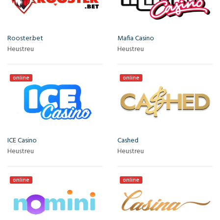
Rooster.bet
Mafia Casino
Heustreu
Heustreu
online
online
ICE Casino
Cashed
Heustreu
Heustreu
online
online