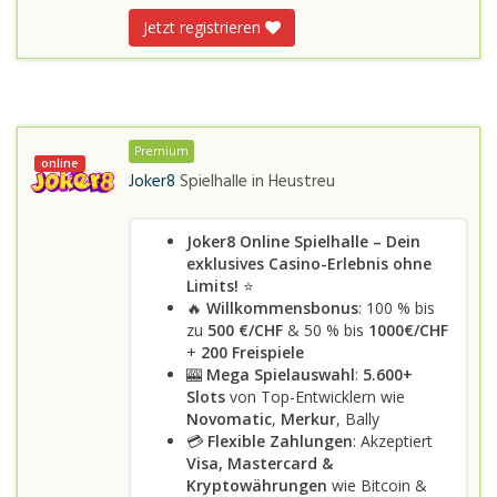
Jetzt registrieren
Premium
online
Joker8
Spielhalle in
Heustreu
Joker8 Online Spielhalle – Dein
exklusives Casino-Erlebnis ohne
Limits!
⭐
🔥
Willkommensbonus
: 100 % bis
zu
500 €/CHF
& 50 % bis
1000€/CHF
+
200 Freispiele
🎰
Mega Spielauswahl
:
5.600+
Slots
von Top-Entwicklern wie
Novomatic
,
Merkur
, Bally
💳
Flexible Zahlungen
: Akzeptiert
Visa, Mastercard &
Kryptowährungen
wie Bitcoin &