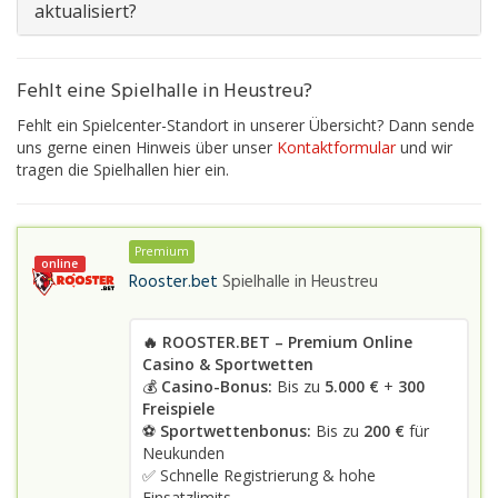
aktualisiert?
Fehlt eine Spielhalle in Heustreu?
Fehlt ein Spielcenter-Standort in unserer Übersicht? Dann sende
uns gerne einen Hinweis über unser
Kontaktformular
und wir
tragen die Spielhallen hier ein.
Premium
online
Rooster.bet
Spielhalle in
Heustreu
🔥 ROOSTER.BET – Premium Online
Casino & Sportwetten
💰
Casino-Bonus:
Bis zu
5.000 €
+
300
Freispiele
⚽
Sportwettenbonus:
Bis zu
200 €
für
Neukunden
✅ Schnelle Registrierung & hohe
Einsatzlimits