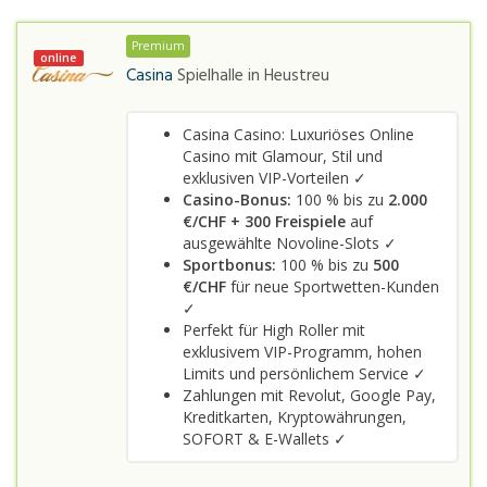
Premium
online
Casina
Spielhalle in
Heustreu
Casina Casino: Luxuriöses Online
Casino mit Glamour, Stil und
exklusiven VIP-Vorteilen ✓
Casino-Bonus:
100 % bis zu
2.000
€/CHF + 300 Freispiele
auf
ausgewählte Novoline-Slots ✓
Sportbonus:
100 % bis zu
500
€/CHF
für neue Sportwetten-Kunden
✓
Perfekt für High Roller mit
exklusivem VIP-Programm, hohen
Limits und persönlichem Service ✓
Zahlungen mit Revolut, Google Pay,
Kreditkarten, Kryptowährungen,
SOFORT & E-Wallets ✓