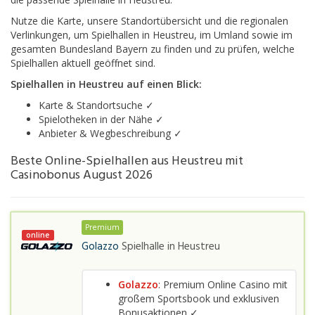
Nutze die Karte, unsere Standortübersicht und die regionalen
Verlinkungen, um Spielhallen in Heustreu, im Umland sowie im
gesamten Bundesland Bayern zu finden und zu prüfen, welche
Spielhallen aktuell geöffnet sind.
Spielhallen in Heustreu auf einen Blick:
Karte & Standortsuche ✓
Spielotheken in der Nähe ✓
Anbieter & Wegbeschreibung ✓
Beste Online-Spielhallen aus Heustreu mit
Casinobonus August 2026
Premium
online
Golazzo
Spielhalle in
Heustreu
Golazzo
: Premium Online Casino mit
großem Sportsbook und exklusiven
Bonusaktionen ✓