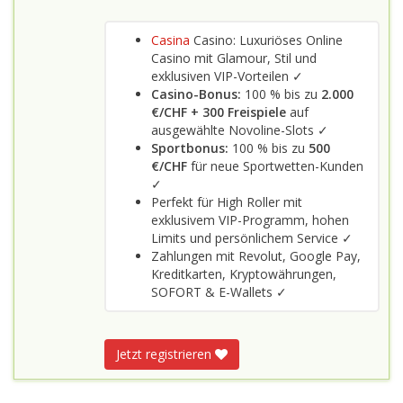
Casina
Casino: Luxuriöses Online
Casino mit Glamour, Stil und
exklusiven VIP-Vorteilen ✓
Casino-Bonus:
100 % bis zu
2.000
€/CHF + 300 Freispiele
auf
ausgewählte Novoline-Slots ✓
Sportbonus:
100 % bis zu
500
€/CHF
für neue Sportwetten-Kunden
✓
Perfekt für High Roller mit
exklusivem VIP-Programm, hohen
Limits und persönlichem Service ✓
Zahlungen mit Revolut, Google Pay,
Kreditkarten, Kryptowährungen,
SOFORT & E-Wallets ✓
Jetzt registrieren