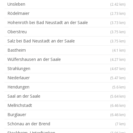
Unsleben
(2.42 km)
Rödelmaier
(2.73 km)
Hohenroth bei Bad Neustadt an der Saale
(3.73 km)
Oberstreu
(3.75 km)
Salz bei Bad Neustadt an der Saale
(3.75 km)
Bastheim
(4.1 km)
Wülfershausen an der Saale
(4.27 km)
Strahlungen
(4.67 km)
Niederlauer
(5.47 km)
Hendungen
(5.6 km)
Saal an der Saale
(5.64 km)
Mellrichstadt
(6.46 km)
Burglauer
(6.46 km)
Schönau an der Brend
(7 km)
Stockheim, Unterfranken