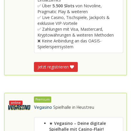
✅ Über
5.500 Slots
von Novoline,
Pragmatic Play & weiteren
✅ Live Casino, Tischspiele, Jackpots &
exklusive VIP-Vorteile
✅ Zahlungen mit Visa, Mastercard,
Kryptowährungen & weiteren Methoden
❌ Keine Anbindung an das OASIS-
Spielersperrsystem
Jetzt registrieren
Premium
online
Vegasino
Spielhalle in
Heustreu
★
Vegasino – Deine digitale
Spielhalle mit Casino-Flair!