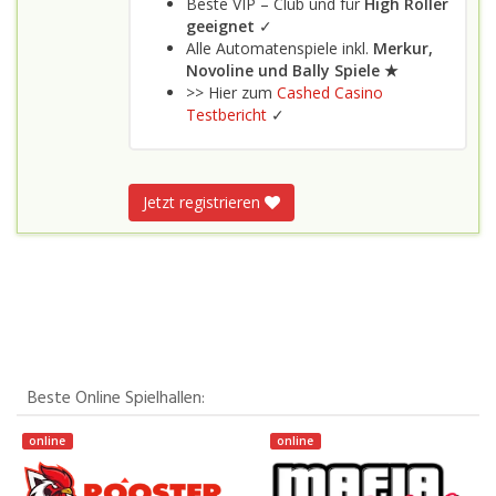
Beste VIP – Club und für
High Roller
geeignet
✓
Alle Automatenspiele inkl.
Merkur,
Novoline und Bally Spiele ★
>> Hier zum
Cashed Casino
Testbericht
✓
Jetzt registrieren
Beste Online Spielhallen:
online
online