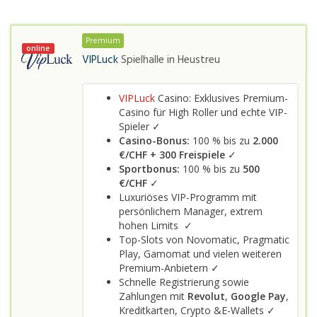
Premium
online
VIPLuck
Spielhalle in
Heustreu
VIPLuck
Casino: Exklusives Premium-
Casino für High Roller und echte VIP-
Spieler ✓
Casino-Bonus:
100 % bis zu
2.000
€/CHF + 300 Freispiele
✓
Sportbonus:
100 % bis zu
500
€/CHF
✓
Luxuriöses VIP-Programm mit
persönlichem Manager, extrem
hohen Limits ✓
Top-Slots von Novomatic, Pragmatic
Play, Gamomat und vielen weiteren
Premium-Anbietern ✓
Schnelle Registrierung sowie
Zahlungen mit
Revolut
,
Google Pay
,
Kreditkarten, Crypto &E-Wallets ✓