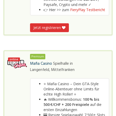
Paysafe, Crypto und mehr ✓
👉 Hier >> zum
FieryPlay Testbericht
Jetzt registrieren
Premium
online
Mafia Casino
Spielhalle in
Langenfeld, Mittelfranken
⭐ Mafia Casino – Dein GTA-Style
Online-Abenteuer ohne Limits für
echte High Roller! ⭐
🔥 Willkommensbonus:
100 % bis
500 €/CHF + 200 Freispiele
auf die
ersten Einzahlungen
🎰 Riesige Spielauswahl: 7.500+ Slots