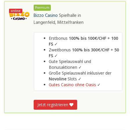
Premium
online
Bizzo Casino
Spielhalle in
Langenfeld, Mittelfranken
Erstbonus
100% bis 100€/CHF
+
100
FS
✓
Zweitbonus
100% bis 300€/CHF
+
50
FS
✓
Gute Spielauswahl und
Bonusaktionen ✓
Große Spielauswahl inklusiver der
Novoline
Slots ✓
Gutes Casino ohne Oasis
✓
Jetzt registrieren