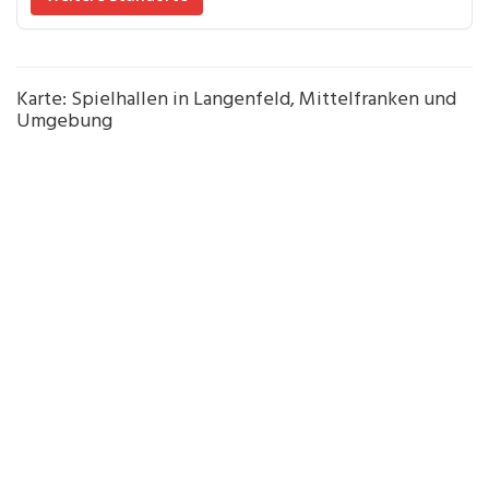
Karte: Spielhallen in Langenfeld, Mittelfranken und
Umgebung