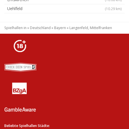
Uehlfeld
(10.29 km)
Spielhallen in
»
Deutschland
»
Bayern
»
Langenfeld, Mittelfranken
Beliebte Spielhallen Städte: