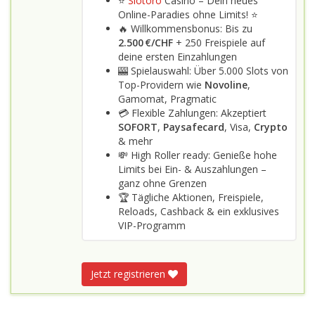
⭐
Slotoro
Casino – Dein neues
Online-Paradies ohne Limits! ⭐
🔥 Willkommensbonus: Bis zu
2.500 €/CHF
+ 250 Freispiele auf
deine ersten Einzahlungen
🎰 Spielauswahl: Über 5.000 Slots von
Top-Providern wie
Novoline
,
Gamomat, Pragmatic
💳 Flexible Zahlungen: Akzeptiert
SOFORT
,
Paysafecard
, Visa,
Crypto
& mehr
💸 High Roller ready: Genieße hohe
Limits bei Ein- & Auszahlungen –
ganz ohne Grenzen
🏆 Tägliche Aktionen, Freispiele,
Reloads, Cashback & ein exklusives
VIP-Programm
Jetzt registrieren