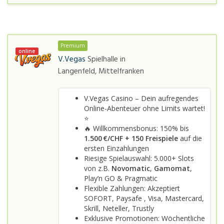
Premium
online
V.Vegas
Spielhalle in
Langenfeld, Mittelfranken
V.Vegas Casino – Dein aufregendes
Online-Abenteuer ohne Limits wartet!
⭐
🔥 Willkommensbonus: 150% bis
1.500 €/CHF + 150 Freispiele
auf die
ersten Einzahlungen
Riesige Spielauswahl: 5.000+ Slots
von z.B.
Novomatic
,
Gamomat
,
Play’n GO & Pragmatic
Flexible Zahlungen: Akzeptiert
SOFORT, Paysafe , Visa, Mastercard,
Skrill, Neteller, Trustly
Exklusive Promotionen: Wöchentliche