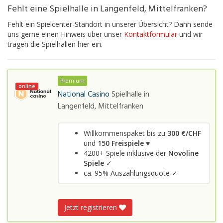
Fehlt eine Spielhalle in Langenfeld, Mittelfranken?
Fehlt ein Spielcenter-Standort in unserer Übersicht? Dann sende
uns gerne einen Hinweis über unser
Kontaktformular
und wir
tragen die Spielhallen hier ein.
Premium
online
National Casino
Spielhalle in
Langenfeld, Mittelfranken
Willkommenspaket bis zu
300 €/CHF
und
150 Freispiele ♥
4200+ Spiele inklusive der
Novoline
Spiele
✓
ca. 95% Auszahlungsquote ✓
Jetzt registrieren