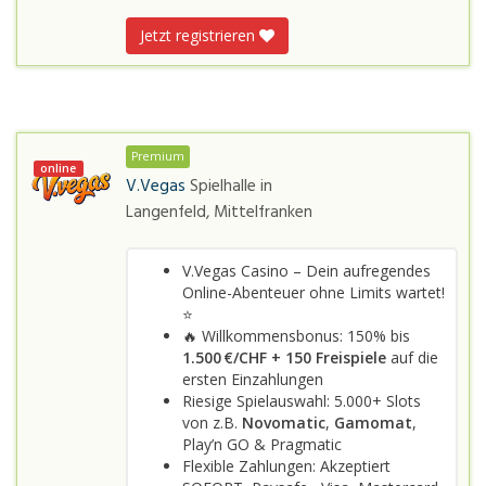
Jetzt registrieren
Premium
online
V.Vegas
Spielhalle in
Langenfeld, Mittelfranken
V.Vegas Casino – Dein aufregendes
Online-Abenteuer ohne Limits wartet!
⭐
🔥 Willkommensbonus: 150% bis
1.500 €/CHF + 150 Freispiele
auf die
ersten Einzahlungen
Riesige Spielauswahl: 5.000+ Slots
von z.B.
Novomatic
,
Gamomat
,
Play’n GO & Pragmatic
Flexible Zahlungen: Akzeptiert