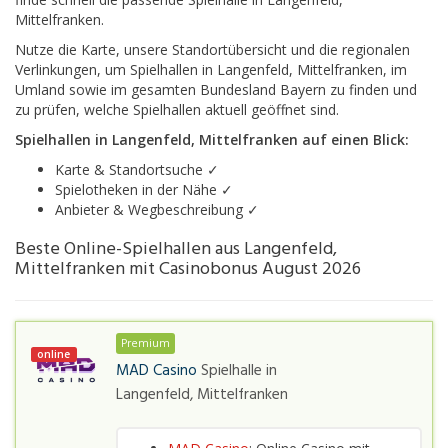
Mittelfranken.
Nutze die Karte, unsere Standortübersicht und die regionalen
Verlinkungen, um Spielhallen in Langenfeld, Mittelfranken, im
Umland sowie im gesamten Bundesland Bayern zu finden und
zu prüfen, welche Spielhallen aktuell geöffnet sind.
Spielhallen in Langenfeld, Mittelfranken auf einen Blick:
Karte & Standortsuche ✓
Spielotheken in der Nähe ✓
Anbieter & Wegbeschreibung ✓
Beste Online-Spielhallen aus Langenfeld,
Mittelfranken mit Casinobonus August 2026
Premium
online
MAD Casino
Spielhalle in
Langenfeld, Mittelfranken