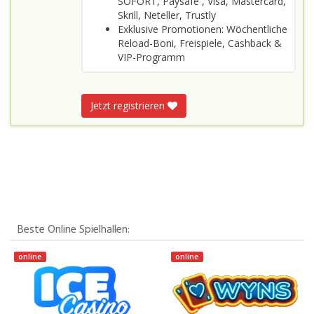
SOFORT, Paysafe , Visa, Mastercard,
Skrill, Neteller, Trustly
Exklusive Promotionen: Wöchentliche
Reload-Boni, Freispiele, Cashback &
VIP-Programm
Jetzt registrieren
Beste Online Spielhallen:
online
online