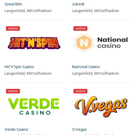
GreatWin
Joker8
Langenfeld, Mittelfranken
Langenfeld, Mittelfranken
online
online
Hit’n’Spin Casino
National Casino
Langenfeld, Mittelfranken
Langenfeld, Mittelfranken
online
online
Verde Casino
V.Vegas