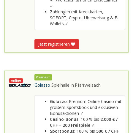
✓
Zahlungen mit Kreditkarten,
SOFORT, Crypto, Überweisung & E-
Wallets ✓
Jetzt registrieren
Premium
online
Golazzo
Spielhalle in
Pfarrweisach
Golazzo
: Premium Online Casino mit
großem Sportsbook und exklusiven
Bonusaktionen ✓
Casino-Bonus:
100 % bis
2.000 € /
CHF + 200 Freispiele
✓
Sportbonus:
100 % bis
500 € / CHF