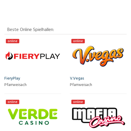
Beste Online Spielhallen:
online
online
FieryPlay
V.Vegas
Pfarrweisach
Pfarrweisach
online
online