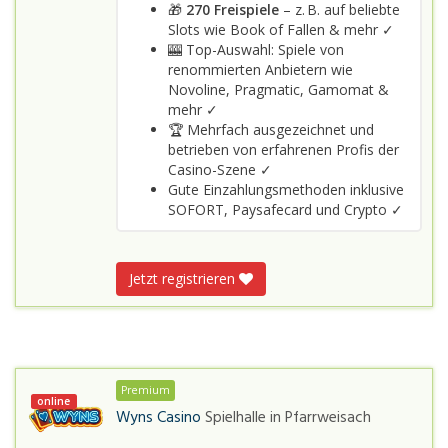
🎁
270 Freispiele
– z. B. auf beliebte
Slots wie Book of Fallen & mehr ✓
🎰 Top-Auswahl: Spiele von
renommierten Anbietern wie
Novoline, Pragmatic, Gamomat &
mehr ✓
🏆 Mehrfach ausgezeichnet und
betrieben von erfahrenen Profis der
Casino-Szene ✓
Gute Einzahlungsmethoden inklusive
SOFORT, Paysafecard und Crypto ✓
Jetzt registrieren
Premium
online
Wyns Casino
Spielhalle in
Pfarrweisach