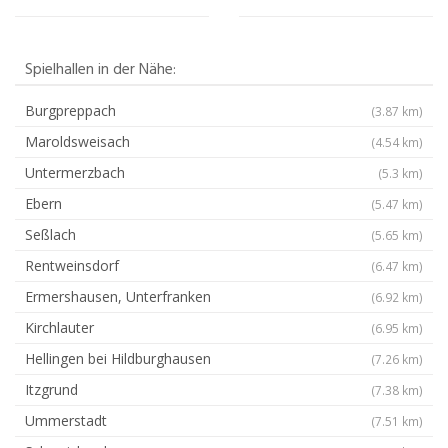
Spielhallen in der Nähe:
Burgpreppach
(3.87 km)
Maroldsweisach
(4.54 km)
Untermerzbach
(5.3 km)
Ebern
(5.47 km)
Seßlach
(5.65 km)
Rentweinsdorf
(6.47 km)
Ermershausen, Unterfranken
(6.92 km)
Kirchlauter
(6.95 km)
Hellingen bei Hildburghausen
(7.26 km)
Itzgrund
(7.38 km)
Ummerstadt
(7.51 km)