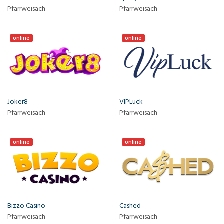
Pfarrweisach
Pfarrweisach
online
online
Joker8
VIPLuck
Pfarrweisach
Pfarrweisach
online
online
Bizzo Casino
Cashed
Pfarrweisach
Pfarrweisach