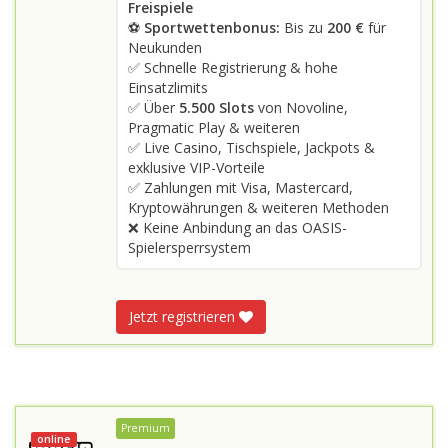
Freispiele
⚽
Sportwettenbonus:
Bis zu
200 €
für
Neukunden
✅ Schnelle Registrierung & hohe
Einsatzlimits
✅ Über
5.500 Slots
von Novoline,
Pragmatic Play & weiteren
✅ Live Casino, Tischspiele, Jackpots &
exklusive VIP-Vorteile
✅ Zahlungen mit Visa, Mastercard,
Kryptowährungen & weiteren Methoden
❌ Keine Anbindung an das OASIS-
Spielersperrsystem
Jetzt registrieren
Premium
online