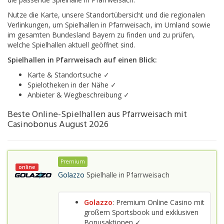
Nutze die Karte, unsere Standortübersicht und die regionalen
Verlinkungen, um Spielhallen in Pfarrweisach, im Umland sowie
im gesamten Bundesland Bayern zu finden und zu prüfen,
welche Spielhallen aktuell geöffnet sind.
Spielhallen in Pfarrweisach auf einen Blick:
Karte & Standortsuche ✓
Spielotheken in der Nähe ✓
Anbieter & Wegbeschreibung ✓
Beste Online-Spielhallen aus Pfarrweisach mit
Casinobonus August 2026
Premium
online
Golazzo
Spielhalle in
Pfarrweisach
Golazzo
: Premium Online Casino mit
großem Sportsbook und exklusiven
Bonusaktionen ✓