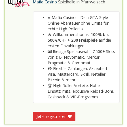
Mafia Casino
Spielhalle in
Pfarrweisach
⭐ Mafia Casino – Dein GTA-Style
Online-Abenteuer ohne Limits für
echte High Roller! ⭐
🔥 Willkommensbonus:
100 % bis
500 €/CHF + 200 Freispiele
auf die
ersten Einzahlungen
🎰 Riesige Spielauswahl: 7.500+ Slots
von z. B. Novomatic, Merkur,
Pragmatic & Gamomat
💳 Flexible Zahlungen: Akzeptiert
Visa, Mastercard, Skrill, Neteller,
Bitcoin & mehr
🏆 High Roller Vorteile: Hohe
Einsatzlimits, exklusive Reload-Boni,
Cashback & VIP-Programm
Jetzt registrieren