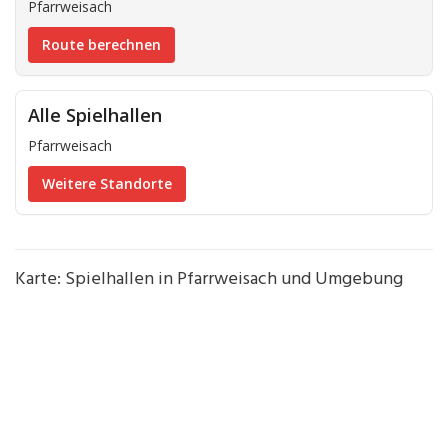
Pfarrweisach
Route berechnen
Alle Spielhallen
Pfarrweisach
Weitere Standorte
Karte: Spielhallen in Pfarrweisach und Umgebung