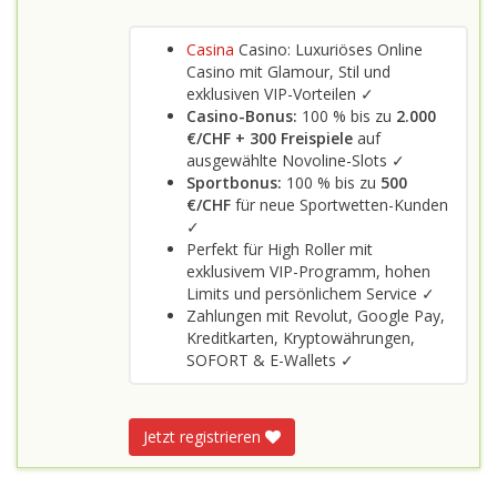
Casina
Casino: Luxuriöses Online
Casino mit Glamour, Stil und
exklusiven VIP-Vorteilen ✓
Casino-Bonus:
100 % bis zu
2.000
€/CHF + 300 Freispiele
auf
ausgewählte Novoline-Slots ✓
Sportbonus:
100 % bis zu
500
€/CHF
für neue Sportwetten-Kunden
✓
Perfekt für High Roller mit
exklusivem VIP-Programm, hohen
Limits und persönlichem Service ✓
Zahlungen mit Revolut, Google Pay,
Kreditkarten, Kryptowährungen,
SOFORT & E-Wallets ✓
Jetzt registrieren