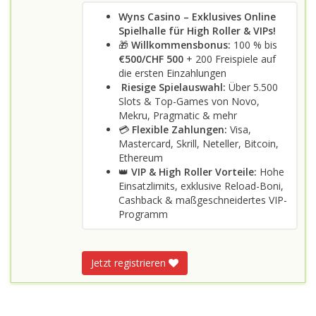
Wyns Casino – Exklusives Online
Spielhalle für High Roller & VIPs!
🎁
Willkommensbonus:
100 % bis
€500/CHF 500
+ 200 Freispiele auf
die ersten Einzahlungen
Riesige Spielauswahl:
Über 5.500
Slots & Top-Games von Novo,
Mekru, Pragmatic & mehr
💳
Flexible Zahlungen:
Visa,
Mastercard, Skrill, Neteller, Bitcoin,
Ethereum
👑
VIP & High Roller Vorteile:
Hohe
Einsatzlimits, exklusive Reload-Boni,
Cashback & maßgeschneidertes VIP-
Programm
Jetzt registrieren