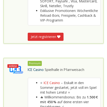
SOFORT, Paysafe , Visa, Mastercard,
Skrill, Neteller, Trustly
Exklusive Promotionen: Wöchentliche
Reload-Boni, Freispiele, Cashback &
VIP-Programm
Jetzt registrieren
Premium
online
ICE Casino
Spielhalle in
Pfarrweisach
⭐
ICE Casino
– Eiskalt in den
Sommer gestartet, jetzt voll im Spiel
mit hohen Limits! ⭐
🔥 Willkommensbonus: Bis zu
1.500 €
mit 450 %
auf deine ersten vier
Einzahlungen ✓