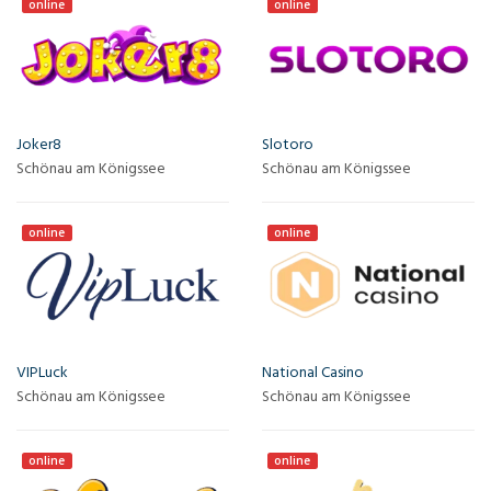
online
online
Joker8
Slotoro
Schönau am Königssee
Schönau am Königssee
online
online
VIPLuck
National Casino
Schönau am Königssee
Schönau am Königssee
online
online