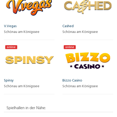
V.Vegas
Cashed
Schönau am Königssee
Schönau am Königssee
online
online
Spinsy
Bizzo Casino
Schönau am Königssee
Schönau am Königssee
Spielhallen in der Nähe: