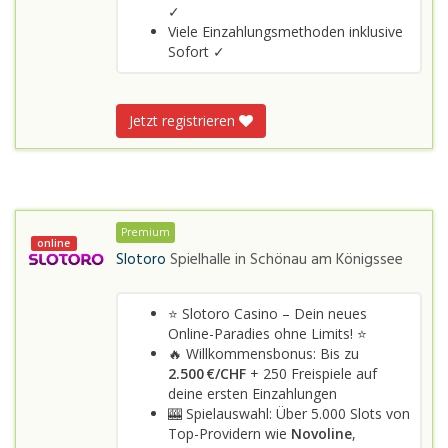
✓
Viele Einzahlungsmethoden inklusive
Sofort ✓
Jetzt registrieren
Premium
online
Slotoro
Spielhalle in
Schönau am Königssee
⭐ Slotoro Casino – Dein neues
Online-Paradies ohne Limits! ⭐
🔥 Willkommensbonus: Bis zu
2.500 €/CHF
+ 250 Freispiele auf
deine ersten Einzahlungen
🎰 Spielauswahl: Über 5.000 Slots von
Top-Providern wie
Novoline
,