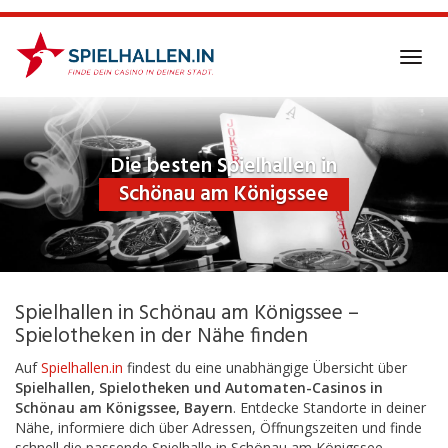
Skip
to
main
Toggl
content
navig
Die besten Spielhallen in
Schönau am Königssee
Spielhallen in Schönau am Königssee –
Spielotheken in der Nähe finden
Auf
Spielhallen.in
findest du eine unabhängige Übersicht über
Spielhallen, Spielotheken und Automaten-Casinos in
Schönau am Königssee, Bayern
. Entdecke Standorte in deiner
Nähe, informiere dich über Adressen, Öffnungszeiten und finde
schnell die passende Spielhalle in Schönau am Königssee.