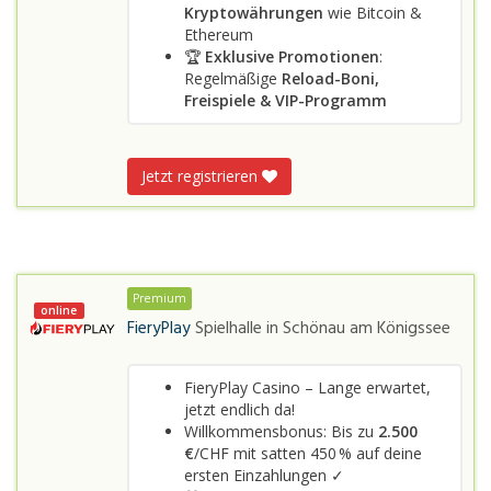
Kryptowährungen
wie Bitcoin &
Ethereum
🏆
Exklusive Promotionen
:
Regelmäßige
Reload-Boni,
Freispiele & VIP-Programm
Jetzt registrieren
Premium
online
FieryPlay
Spielhalle in
Schönau am Königssee
FieryPlay Casino – Lange erwartet,
jetzt endlich da!
Willkommensbonus: Bis zu
2.500
€
/CHF mit satten 450 % auf deine
ersten Einzahlungen ✓