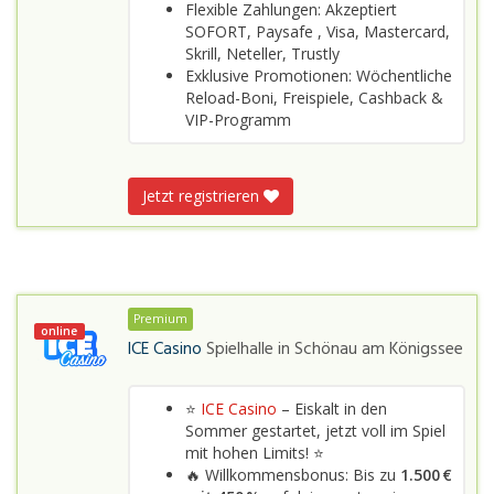
Flexible Zahlungen: Akzeptiert
SOFORT, Paysafe , Visa, Mastercard,
Skrill, Neteller, Trustly
Exklusive Promotionen: Wöchentliche
Reload-Boni, Freispiele, Cashback &
VIP-Programm
Jetzt registrieren
Premium
online
ICE Casino
Spielhalle in
Schönau am Königssee
⭐
ICE Casino
– Eiskalt in den
Sommer gestartet, jetzt voll im Spiel
mit hohen Limits! ⭐
🔥 Willkommensbonus: Bis zu
1.500 €