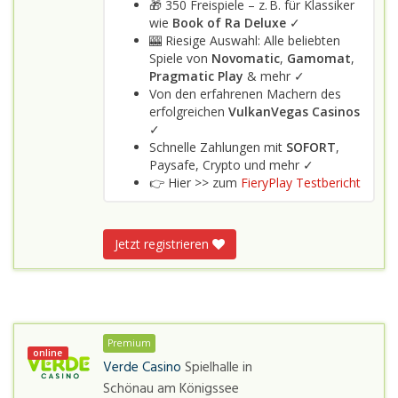
🎁 350 Freispiele – z. B. für Klassiker
wie
Book of Ra Deluxe
✓
🎰 Riesige Auswahl: Alle beliebten
Spiele von
Novomatic
,
Gamomat
,
Pragmatic Play
& mehr ✓
Von den erfahrenen Machern des
erfolgreichen
VulkanVegas Casinos
✓
Schnelle Zahlungen mit
SOFORT
,
Paysafe, Crypto und mehr ✓
👉 Hier >> zum
FieryPlay Testbericht
Jetzt registrieren
Premium
online
Verde Casino
Spielhalle in
Schönau am Königssee