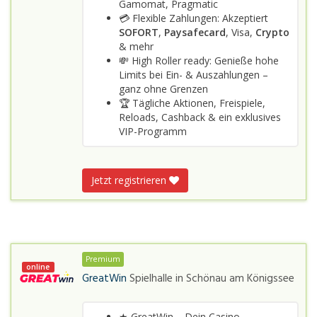
Gamomat, Pragmatic
💳 Flexible Zahlungen: Akzeptiert
SOFORT
,
Paysafecard
, Visa,
Crypto
& mehr
💸 High Roller ready: Genieße hohe
Limits bei Ein- & Auszahlungen –
ganz ohne Grenzen
🏆 Tägliche Aktionen, Freispiele,
Reloads, Cashback & ein exklusives
VIP-Programm
Jetzt registrieren
Premium
online
GreatWin
Spielhalle in
Schönau am Königssee
★ GreatWin – Dein Casino-