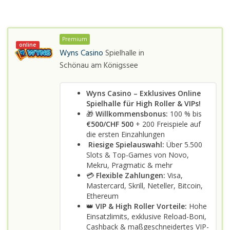
Premium
online
Wyns Casino
Spielhalle in
Schönau am Königssee
Wyns Casino – Exklusives Online
Spielhalle für High Roller & VIPs!
🎁
Willkommensbonus:
100 % bis
€500/CHF 500
+ 200 Freispiele auf
die ersten Einzahlungen
Riesige Spielauswahl:
Über 5.500
Slots & Top-Games von Novo,
Mekru, Pragmatic & mehr
💳
Flexible Zahlungen:
Visa,
Mastercard, Skrill, Neteller, Bitcoin,
Ethereum
👑
VIP & High Roller Vorteile:
Hohe
Einsatzlimits, exklusive Reload-Boni,
Cashback & maßgeschneidertes VIP-