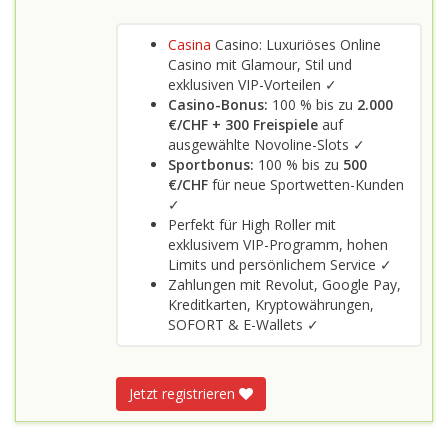
Casina
Casino: Luxuriöses Online
Casino mit Glamour, Stil und
exklusiven VIP-Vorteilen ✓
Casino-Bonus:
100 % bis zu
2.000
€/CHF + 300 Freispiele
auf
ausgewählte Novoline-Slots ✓
Sportbonus:
100 % bis zu
500
€/CHF
für neue Sportwetten-Kunden
✓
Perfekt für High Roller mit
exklusivem VIP-Programm, hohen
Limits und persönlichem Service ✓
Zahlungen mit Revolut, Google Pay,
Kreditkarten, Kryptowährungen,
SOFORT & E-Wallets ✓
Jetzt registrieren