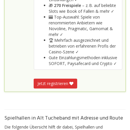
🎁
270 Freispiele
– z. B. auf beliebte
Slots wie Book of Fallen & mehr ✓
🎰 Top-Auswahl: Spiele von
renommierten Anbietern wie
Novoline, Pragmatic, Gamomat &
mehr ✓
🏆 Mehrfach ausgezeichnet und
betrieben von erfahrenen Profis der
Casino-Szene ✓
Gute Einzahlungsmethoden inklusive
SOFORT, Paysafecard und Crypto ✓
Jetzt registrieren
Spielhallen in Alt Tucheband mit Adresse und Route
Die folgende Übersicht hilft dir dabei, Spielhallen und