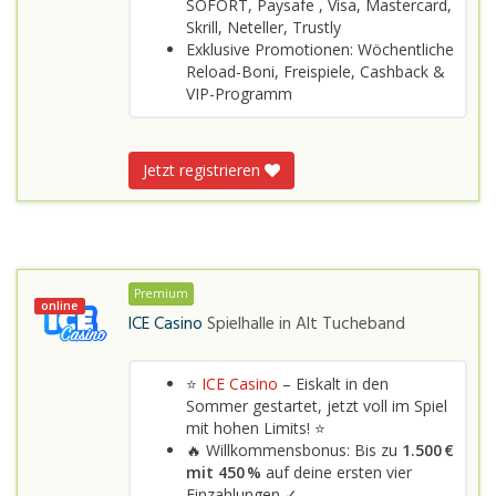
SOFORT, Paysafe , Visa, Mastercard,
Skrill, Neteller, Trustly
Exklusive Promotionen: Wöchentliche
Reload-Boni, Freispiele, Cashback &
VIP-Programm
Jetzt registrieren
Premium
online
ICE Casino
Spielhalle in
Alt Tucheband
⭐
ICE Casino
– Eiskalt in den
Sommer gestartet, jetzt voll im Spiel
mit hohen Limits! ⭐
🔥 Willkommensbonus: Bis zu
1.500 €
mit 450 %
auf deine ersten vier
Einzahlungen ✓