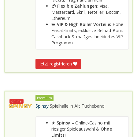
💳
Flexible Zahlungen:
Visa,
Mastercard, Skrill, Neteller, Bitcoin,
Ethereum
👑
VIP & High Roller Vorteile:
Hohe
Einsatzlimits, exklusive Reload-Boni,
Cashback & maßgeschneidertes VIP-
Programm
Jetzt registrieren
Premium
online
Spinsy
Spielhalle in
Alt Tucheband
★
Spinsy –
Online-Casino mit
riesiger Spieleauswahl &
Ohne
Limits
!