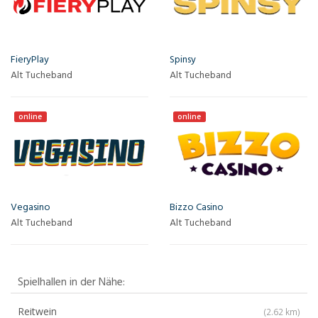
FieryPlay
Spinsy
Alt Tucheband
Alt Tucheband
online
online
Vegasino
Bizzo Casino
Alt Tucheband
Alt Tucheband
Spielhallen in der Nähe:
Reitwein
(2.62 km)