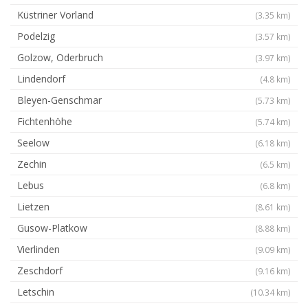
Küstriner Vorland
(3.35 km)
Podelzig
(3.57 km)
Golzow, Oderbruch
(3.97 km)
Lindendorf
(4.8 km)
Bleyen-Genschmar
(5.73 km)
Fichtenhöhe
(5.74 km)
Seelow
(6.18 km)
Zechin
(6.5 km)
Lebus
(6.8 km)
Lietzen
(8.61 km)
Gusow-Platkow
(8.88 km)
Vierlinden
(9.09 km)
Zeschdorf
(9.16 km)
Letschin
(10.34 km)