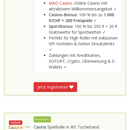
MAD Casino
: Online Casino mit
attraktivem Willkommensangebot ✓
Casino-Bonus:
100 % bis zu
1.000
€/CHF + 200 Freispiele
✓
Sportbonus
: 100 % bis 250 € + 20 €
Gratiswette für Sportwetten ✓
Perfekt für High Roller mit exklusiven
VIP-Vorteilen & hohen Einsatzlimits
✓
Zahlungen mit Kreditkarten,
SOFORT, Crypto, Überweisung & E-
Wallets ✓
Jetzt registrieren
Premium
online
Casina
Spielhalle in
Alt Tucheband