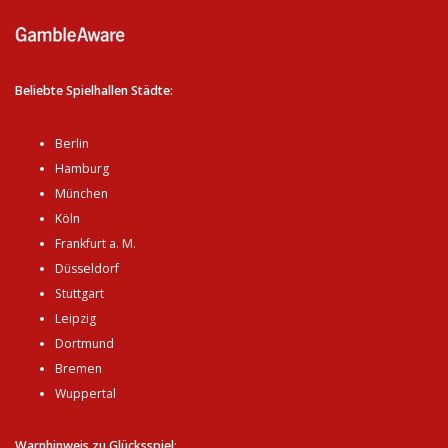
Beliebte Spielhallen Städte:
Berlin
Hamburg
München
Köln
Frankfurt a. M.
Düsseldorf
Stuttgart
Leipzig
Dortmund
Bremen
Wuppertal
Warnhinweis zu Glücksspiel
: