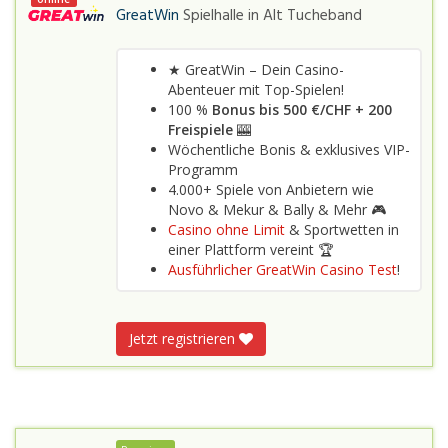
GreatWin
Spielhalle in
Alt Tucheband
★ GreatWin – Dein Casino-
Abenteuer mit Top-Spielen!
100 %
Bonus bis 500 €/CHF + 200
Freispiele
🎰
Wöchentliche Bonis & exklusives VIP-
Programm
4.000+ Spiele von Anbietern wie
Novo & Mekur & Bally & Mehr 🎮
Casino ohne Limit
& Sportwetten in
einer Plattform vereint 🏆
Ausführlicher GreatWin Casino Test
!
Jetzt registrieren