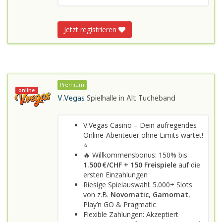
Jetzt registrieren
Premium
online
V.Vegas
Spielhalle in
Alt Tucheband
V.Vegas Casino – Dein aufregendes
Online-Abenteuer ohne Limits wartet!
⭐
🔥 Willkommensbonus: 150% bis
1.500 €/CHF + 150 Freispiele
auf die
ersten Einzahlungen
Riesige Spielauswahl: 5.000+ Slots
von z.B.
Novomatic
,
Gamomat
,
Play’n GO & Pragmatic
Flexible Zahlungen: Akzeptiert