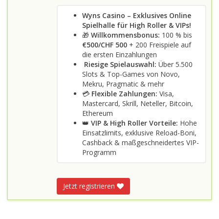
Wyns Casino – Exklusives Online
Spielhalle für High Roller & VIPs!
🎁
Willkommensbonus:
100 % bis
€500/CHF 500
+ 200 Freispiele auf
die ersten Einzahlungen
Riesige Spielauswahl:
Über 5.500
Slots & Top-Games von Novo,
Mekru, Pragmatic & mehr
💳
Flexible Zahlungen:
Visa,
Mastercard, Skrill, Neteller, Bitcoin,
Ethereum
👑
VIP & High Roller Vorteile:
Hohe
Einsatzlimits, exklusive Reload-Boni,
Cashback & maßgeschneidertes VIP-
Programm
Jetzt registrieren