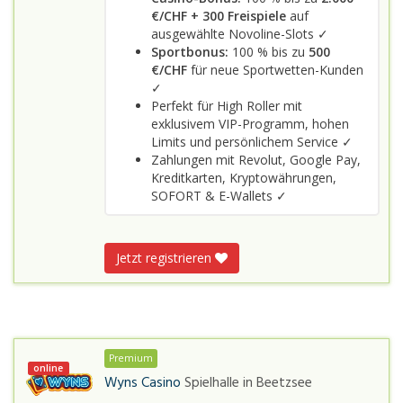
€/CHF + 300 Freispiele
auf
ausgewählte Novoline-Slots ✓
Sportbonus:
100 % bis zu
500
€/CHF
für neue Sportwetten-Kunden
✓
Perfekt für High Roller mit
exklusivem VIP-Programm, hohen
Limits und persönlichem Service ✓
Zahlungen mit Revolut, Google Pay,
Kreditkarten, Kryptowährungen,
SOFORT & E-Wallets ✓
Jetzt registrieren
Premium
online
Wyns Casino
Spielhalle in
Beetzsee