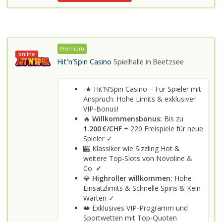
Premium
online
Hit’n’Spin Casino
Spielhalle in
Beetzsee
★ Hit’N’Spin Casino – Für Spieler mit
Anspruch: Hohe Limits & exklusiver
VIP-Bonus!
🔥
Willkommensbonus:
Bis zu
1.200 €/CHF
+ 220 Freispiele für neue
Spieler ✓
🎰 Klassiker wie Sizzling Hot &
weitere Top-Slots von Novoline &
Co.
✓
💎
Highroller willkommen:
Hohe
Einsatzlimits & Schnelle Spins & Kein
Warten ✓
👑 Exklusives VIP-Programm und
Sportwetten mit Top-Quoten