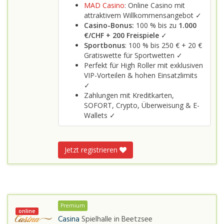
MAD Casino
: Online Casino mit
attraktivem Willkommensangebot ✓
Casino-Bonus:
100 % bis zu
1.000
€/CHF + 200 Freispiele
✓
Sportbonus
: 100 % bis 250 € + 20 €
Gratiswette für Sportwetten ✓
Perfekt für High Roller mit exklusiven
VIP-Vorteilen & hohen Einsatzlimits
✓
Zahlungen mit Kreditkarten,
SOFORT, Crypto, Überweisung & E-
Wallets ✓
Jetzt registrieren
Premium
online
Casina
Spielhalle in
Beetzsee