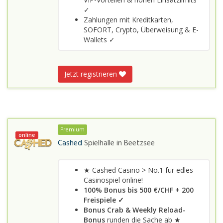
✓
Zahlungen mit Kreditkarten,
SOFORT, Crypto, Überweisung & E-
Wallets ✓
Jetzt registrieren
Premium
online
Cashed
Spielhalle in
Beetzsee
★ Cashed Casino > No.1 für edles
Casinospiel online!
100% Bonus bis 500 €/CHF + 200
Freispiele ✓
Bonus Crab &
Weekly Reload-
Bonus
runden die Sache ab ★