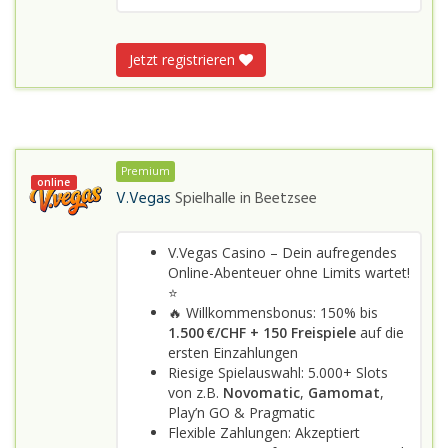
Jetzt registrieren
Premium
online
V.Vegas
Spielhalle in
Beetzsee
V.Vegas Casino – Dein aufregendes
Online-Abenteuer ohne Limits wartet!
⭐
🔥 Willkommensbonus: 150% bis
1.500 €/CHF + 150 Freispiele
auf die
ersten Einzahlungen
Riesige Spielauswahl: 5.000+ Slots
von z.B.
Novomatic
,
Gamomat
,
Play’n GO & Pragmatic
Flexible Zahlungen: Akzeptiert