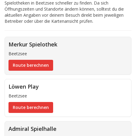
Spielotheken in Beetzsee schneller zu finden. Da sich
Öffnungszeiten und Standorte ändern können, solltest du die
aktuellen Angaben vor deinem Besuch direkt beim jeweiligen
Betreiber oder über die Kartenansicht prüfen.
Merkur Spielothek
Beetzsee
Route berechnen
Löwen Play
Beetzsee
Route berechnen
Admiral Spielhalle