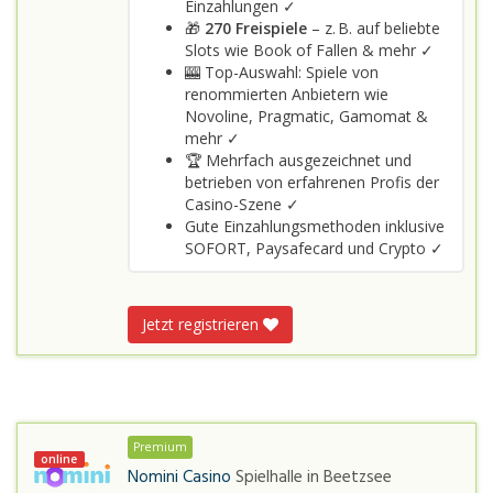
Einzahlungen ✓
🎁
270 Freispiele
– z. B. auf beliebte
Slots wie Book of Fallen & mehr ✓
🎰 Top-Auswahl: Spiele von
renommierten Anbietern wie
Novoline, Pragmatic, Gamomat &
mehr ✓
🏆 Mehrfach ausgezeichnet und
betrieben von erfahrenen Profis der
Casino-Szene ✓
Gute Einzahlungsmethoden inklusive
SOFORT, Paysafecard und Crypto ✓
Jetzt registrieren
Premium
online
Nomini Casino
Spielhalle in
Beetzsee