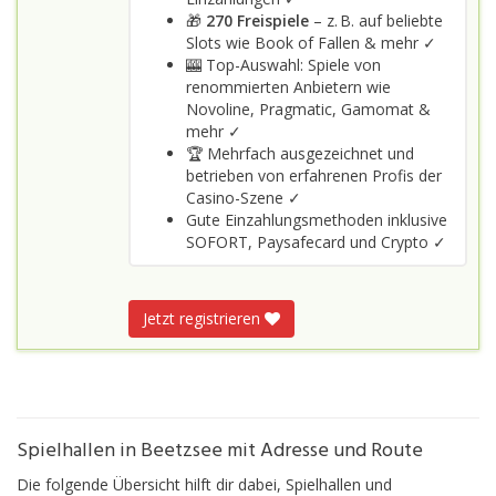
🎁
270 Freispiele
– z. B. auf beliebte
Slots wie Book of Fallen & mehr ✓
🎰 Top-Auswahl: Spiele von
renommierten Anbietern wie
Novoline, Pragmatic, Gamomat &
mehr ✓
🏆 Mehrfach ausgezeichnet und
betrieben von erfahrenen Profis der
Casino-Szene ✓
Gute Einzahlungsmethoden inklusive
SOFORT, Paysafecard und Crypto ✓
Jetzt registrieren
Spielhallen in Beetzsee mit Adresse und Route
Die folgende Übersicht hilft dir dabei, Spielhallen und