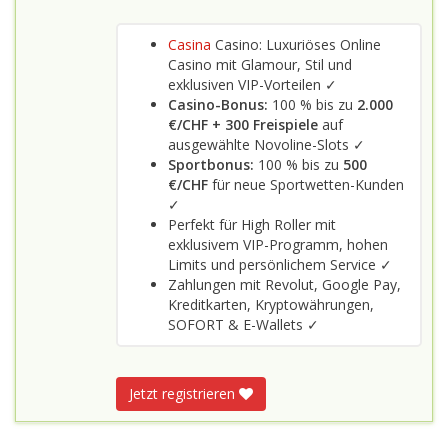
Casina
Casino: Luxuriöses Online
Casino mit Glamour, Stil und
exklusiven VIP-Vorteilen ✓
Casino-Bonus:
100 % bis zu
2.000
€/CHF + 300 Freispiele
auf
ausgewählte Novoline-Slots ✓
Sportbonus:
100 % bis zu
500
€/CHF
für neue Sportwetten-Kunden
✓
Perfekt für High Roller mit
exklusivem VIP-Programm, hohen
Limits und persönlichem Service ✓
Zahlungen mit Revolut, Google Pay,
Kreditkarten, Kryptowährungen,
SOFORT & E-Wallets ✓
Jetzt registrieren