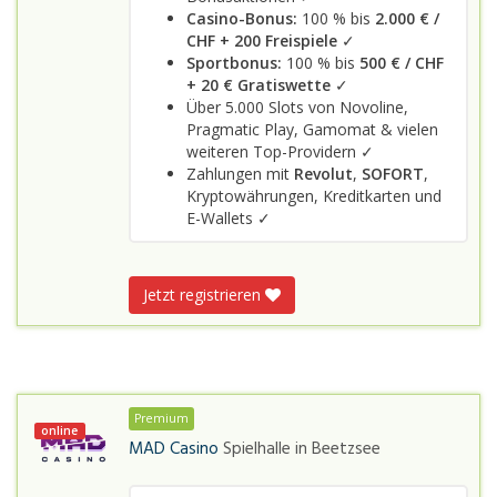
Casino-Bonus:
100 % bis
2.000 € /
CHF + 200 Freispiele
✓
Sportbonus:
100 % bis
500 € / CHF
+ 20 € Gratiswette
✓
Über 5.000 Slots von Novoline,
Pragmatic Play, Gamomat & vielen
weiteren Top-Providern ✓
Zahlungen mit
Revolut
,
SOFORT
,
Kryptowährungen, Kreditkarten und
E-Wallets ✓
Jetzt registrieren
Premium
online
MAD Casino
Spielhalle in
Beetzsee