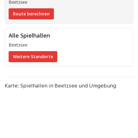
Beetzsee
Route berechnen
Alle Spielhallen
Beetzsee
Weitere Standorte
Karte: Spielhallen in Beetzsee und Umgebung