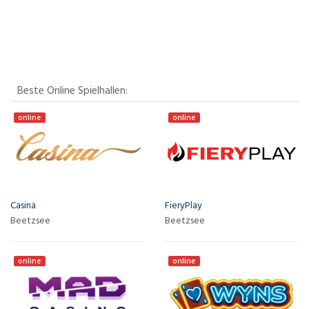
Beste Online Spielhallen:
online
online
Casina
FieryPlay
Beetzsee
Beetzsee
online
online