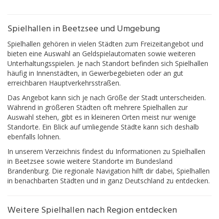
Spielhallen in Beetzsee und Umgebung
Spielhallen gehören in vielen Städten zum Freizeitangebot und
bieten eine Auswahl an Geldspielautomaten sowie weiteren
Unterhaltungsspielen. Je nach Standort befinden sich Spielhallen
häufig in Innenstädten, in Gewerbegebieten oder an gut
erreichbaren Hauptverkehrsstraßen.
Das Angebot kann sich je nach Größe der Stadt unterscheiden.
Während in größeren Städten oft mehrere Spielhallen zur
Auswahl stehen, gibt es in kleineren Orten meist nur wenige
Standorte. Ein Blick auf umliegende Städte kann sich deshalb
ebenfalls lohnen.
In unserem Verzeichnis findest du Informationen zu Spielhallen
in Beetzsee sowie weitere Standorte im Bundesland
Brandenburg. Die regionale Navigation hilft dir dabei, Spielhallen
in benachbarten Städten und in ganz Deutschland zu entdecken.
Weitere Spielhallen nach Region entdecken