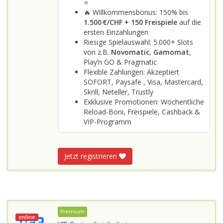
⭐
🔥 Willkommensbonus: 150% bis
1.500 €/CHF + 150 Freispiele
auf die
ersten Einzahlungen
Riesige Spielauswahl: 5.000+ Slots
von z.B.
Novomatic
,
Gamomat
,
Play’n GO & Pragmatic
Flexible Zahlungen: Akzeptiert
SOFORT, Paysafe , Visa, Mastercard,
Skrill, Neteller, Trustly
Exklusive Promotionen: Wöchentliche
Reload-Boni, Freispiele, Cashback &
VIP-Programm
Jetzt registrieren
Premium
online