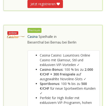
Jetzt registrieren
Premium
online
Casina
Spielhalle in
Biesenthal bei Bernau bei Berlin
Casina Casino: Luxuriöses Online
Casino mit Glamour, Stil und
exklusiven VIP-Vorteilen ✓
Casino-Bonus:
100 % bis zu
2.000
€/CHF + 300 Freispiele
auf
ausgewählte Novoline-Slots ✓
Sportbonus:
100 % bis zu
500
€/CHF
für neue Sportwetten-Kunden
✓
Perfekt für High Roller mit
exklusivem VIP-Programm, hohen