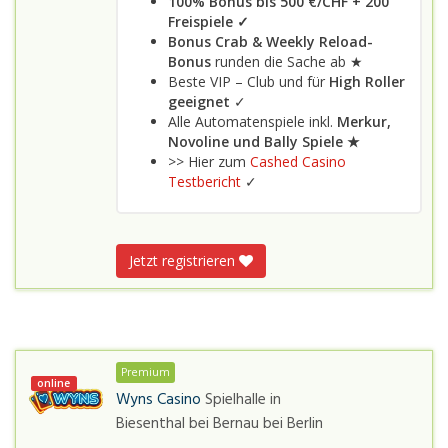
100% Bonus bis 500 €/CHF + 200
Freispiele ✓
Bonus Crab &
Weekly Reload-
Bonus
runden die Sache ab ★
Beste VIP – Club und für
High Roller
geeignet
✓
Alle Automatenspiele inkl.
Merkur,
Novoline und Bally Spiele ★
>> Hier zum
Cashed Casino
Testbericht
✓
Jetzt registrieren
Premium
online
Wyns Casino
Spielhalle in
Biesenthal bei Bernau bei Berlin