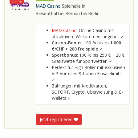
online
MAD Casino
Spielhalle in
Biesenthal bei Bernau bei Berlin
MAD Casino
: Online Casino mit
attraktivem Willkommensangebot ✓
Casino-Bonus:
100 % bis zu
1.000
€/CHF + 200 Freispiele
✓
Sportbonus
: 100 % bis 250 € + 20 €
Gratiswette für Sportwetten ✓
Perfekt für High Roller mit exklusiven
VIP-Vorteilen & hohen Einsatzlimits
✓
Zahlungen mit Kreditkarten,
SOFORT, Crypto, Überweisung & E-
Wallets ✓
Jetzt registrieren