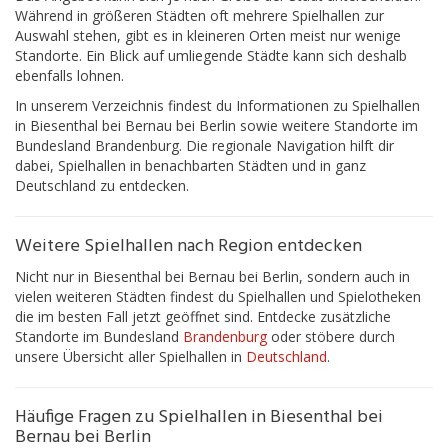
Während in größeren Städten oft mehrere Spielhallen zur
Auswahl stehen, gibt es in kleineren Orten meist nur wenige
Standorte. Ein Blick auf umliegende Städte kann sich deshalb
ebenfalls lohnen.
In unserem Verzeichnis findest du Informationen zu Spielhallen
in Biesenthal bei Bernau bei Berlin sowie weitere Standorte im
Bundesland Brandenburg. Die regionale Navigation hilft dir
dabei, Spielhallen in benachbarten Städten und in ganz
Deutschland zu entdecken.
Weitere Spielhallen nach Region entdecken
Nicht nur in Biesenthal bei Bernau bei Berlin, sondern auch in
vielen weiteren Städten findest du Spielhallen und Spielotheken
die im besten Fall jetzt geöffnet sind. Entdecke zusätzliche
Standorte im Bundesland
Brandenburg
oder stöbere durch
unsere Übersicht aller Spielhallen in
Deutschland
.
Häufige Fragen zu Spielhallen in Biesenthal bei
Bernau bei Berlin