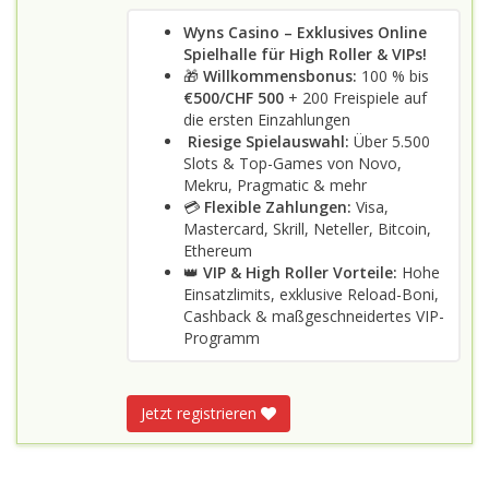
Wyns Casino – Exklusives Online
Spielhalle für High Roller & VIPs!
🎁
Willkommensbonus:
100 % bis
€500/CHF 500
+ 200 Freispiele auf
die ersten Einzahlungen
Riesige Spielauswahl:
Über 5.500
Slots & Top-Games von Novo,
Mekru, Pragmatic & mehr
💳
Flexible Zahlungen:
Visa,
Mastercard, Skrill, Neteller, Bitcoin,
Ethereum
👑
VIP & High Roller Vorteile:
Hohe
Einsatzlimits, exklusive Reload-Boni,
Cashback & maßgeschneidertes VIP-
Programm
Jetzt registrieren