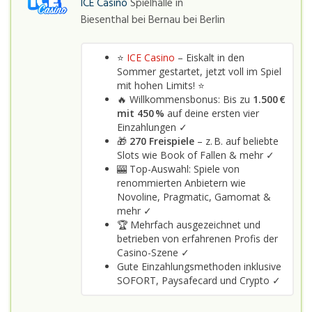
ICE Casino
Spielhalle in
Biesenthal bei Bernau bei Berlin
⭐
ICE Casino
– Eiskalt in den
Sommer gestartet, jetzt voll im Spiel
mit hohen Limits! ⭐
🔥 Willkommensbonus: Bis zu
1.500 €
mit 450 %
auf deine ersten vier
Einzahlungen ✓
🎁
270 Freispiele
– z. B. auf beliebte
Slots wie Book of Fallen & mehr ✓
🎰 Top-Auswahl: Spiele von
renommierten Anbietern wie
Novoline, Pragmatic, Gamomat &
mehr ✓
🏆 Mehrfach ausgezeichnet und
betrieben von erfahrenen Profis der
Casino-Szene ✓
Gute Einzahlungsmethoden inklusive
SOFORT, Paysafecard und Crypto ✓