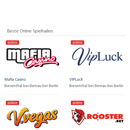
Beste Online Spielhallen:
online
online
Mafia Casino
VIPLuck
Biesenthal bei Bernau bei Berlin
Biesenthal bei Bernau bei Berlin
online
online