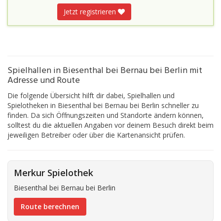
Jetzt registrieren
Spielhallen in Biesenthal bei Bernau bei Berlin mit
Adresse und Route
Die folgende Übersicht hilft dir dabei, Spielhallen und
Spielotheken in Biesenthal bei Bernau bei Berlin schneller zu
finden. Da sich Öffnungszeiten und Standorte ändern können,
solltest du die aktuellen Angaben vor deinem Besuch direkt beim
jeweiligen Betreiber oder über die Kartenansicht prüfen.
Merkur Spielothek
Biesenthal bei Bernau bei Berlin
Route berechnen