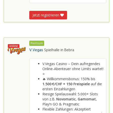
Jetzt registrieren
Premium
online
V.Vegas
Spielhalle in
Bebra
V.Vegas Casino – Dein aufregendes
Online-Abenteuer ohne Limits wartet!
⭐
🔥 Willkommensbonus: 150% bis
1.500 €/CHF + 150 Freispiele
auf die
ersten Einzahlungen
Riesige Spielauswahl: 5.000+ Slots
von z.B.
Novomatic
,
Gamomat
,
Play’n GO & Pragmatic
Flexible Zahlungen: Akzeptiert