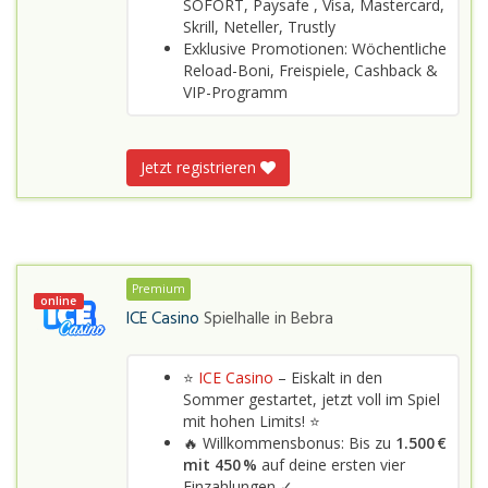
SOFORT, Paysafe , Visa, Mastercard,
Skrill, Neteller, Trustly
Exklusive Promotionen: Wöchentliche
Reload-Boni, Freispiele, Cashback &
VIP-Programm
Jetzt registrieren
Premium
online
ICE Casino
Spielhalle in
Bebra
⭐
ICE Casino
– Eiskalt in den
Sommer gestartet, jetzt voll im Spiel
mit hohen Limits! ⭐
🔥 Willkommensbonus: Bis zu
1.500 €
mit 450 %
auf deine ersten vier
Einzahlungen ✓