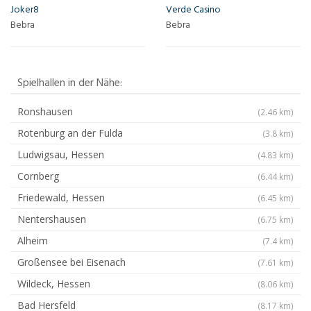
Joker8
Verde Casino
Bebra
Bebra
Spielhallen in der Nähe:
Ronshausen
(2.46 km)
Rotenburg an der Fulda
(3.8 km)
Ludwigsau, Hessen
(4.83 km)
Cornberg
(6.44 km)
Friedewald, Hessen
(6.45 km)
Nentershausen
(6.75 km)
Alheim
(7.4 km)
Großensee bei Eisenach
(7.61 km)
Wildeck, Hessen
(8.06 km)
Bad Hersfeld
(8.17 km)