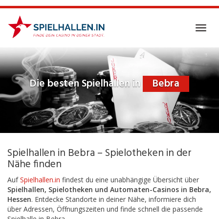
Skip
to
main
Toggl
content
navig
Die besten Spielhallen in
Bebra
Spielhallen in Bebra – Spielotheken in der
Nähe finden
Auf
Spielhallen.in
findest du eine unabhängige Übersicht über
Spielhallen, Spielotheken und Automaten-Casinos in Bebra,
Hessen
. Entdecke Standorte in deiner Nähe, informiere dich
über Adressen, Öffnungszeiten und finde schnell die passende
Spielhalle in Bebra.