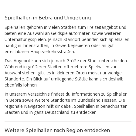
Spielhallen in Bebra und Umgebung
Spielhallen gehören in vielen Städten zum Freizeitangebot und
bieten eine Auswahl an Geldspielautomaten sowie weiteren
Unterhaltungsspielen. Je nach Standort befinden sich Spielhallen
häufig in Innenstädten, in Gewerbegebieten oder an gut
erreichbaren Hauptverkehrsstraßen.
Das Angebot kann sich je nach Größe der Stadt unterscheiden.
Während in größeren Städten oft mehrere Spielhallen zur
Auswahl stehen, gibt es in kleineren Orten meist nur wenige
Standorte. Ein Blick auf umliegende Städte kann sich deshalb
ebenfalls lohnen.
In unserem Verzeichnis findest du Informationen zu Spielhallen
in Bebra sowie weitere Standorte im Bundesland Hessen. Die
regionale Navigation hilft dir dabei, Spielhallen in benachbarten
Städten und in ganz Deutschland zu entdecken.
Weitere Spielhallen nach Region entdecken