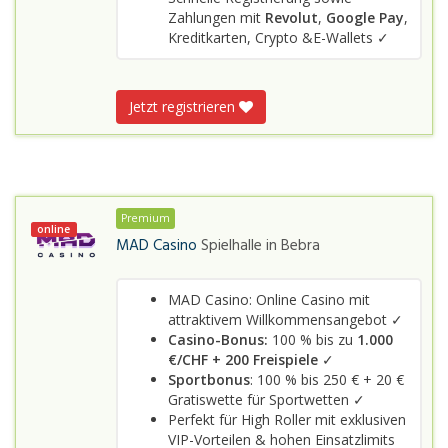
Zahlungen mit
Revolut
,
Google Pay
,
Kreditkarten, Crypto &E-Wallets ✓
Jetzt registrieren
Premium
online
MAD Casino
Spielhalle in
Bebra
MAD Casino: Online Casino mit
attraktivem Willkommensangebot ✓
Casino-Bonus:
100 % bis zu
1.000
€/CHF + 200 Freispiele
✓
Sportbonus
: 100 % bis 250 € + 20 €
Gratiswette für Sportwetten ✓
Perfekt für High Roller mit exklusiven
VIP-Vorteilen & hohen Einsatzlimits