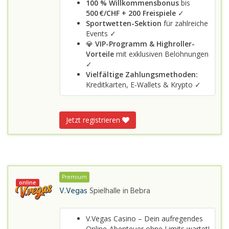
100 % Willkommensbonus
bis
500 €/CHF + 200 Freispiele
✓
Sportwetten-Sektion
für zahlreiche
Events ✓
💎
VIP-Programm & Highroller-
Vorteile
mit exklusiven Belohnungen
✓
Vielfältige Zahlungsmethoden:
Kreditkarten, E-Wallets & Krypto ✓
Jetzt registrieren
Premium
online
V.Vegas
Spielhalle in
Bebra
V.Vegas Casino – Dein aufregendes
Online-Abenteuer ohne Limits wartet!