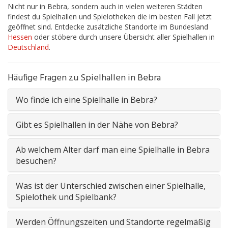
Nicht nur in Bebra, sondern auch in vielen weiteren Städten
findest du Spielhallen und Spielotheken die im besten Fall jetzt
geöffnet sind. Entdecke zusätzliche Standorte im Bundesland
Hessen
oder stöbere durch unsere Übersicht aller Spielhallen in
Deutschland
.
Häufige Fragen zu Spielhallen in Bebra
Wo finde ich eine Spielhalle in Bebra?
Gibt es Spielhallen in der Nähe von Bebra?
Ab welchem Alter darf man eine Spielhalle in Bebra
besuchen?
Was ist der Unterschied zwischen einer Spielhalle,
Spielothek und Spielbank?
Werden Öffnungszeiten und Standorte regelmäßig