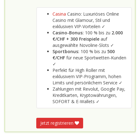
Casina
Casino: Luxuriöses Online
Casino mit Glamour, Stil und
exklusiven VIP-Vorteilen ✓
Casino-Bonus:
100 % bis zu
2.000
€/CHF + 300 Freispiele
auf
ausgewählte Novoline-Slots ✓
Sportbonus:
100 % bis zu
500
€/CHF
für neue Sportwetten-Kunden
✓
Perfekt für High Roller mit
exklusivem VIP-Programm, hohen
Limits und persönlichem Service ✓
Zahlungen mit Revolut, Google Pay,
Kreditkarten, Kryptowährungen,
SOFORT & E-Wallets ✓
Jetzt registrieren