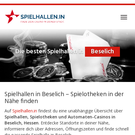
Skip
to
main
Toggl
content
navig
Die besten Spielhallen in
Beselich
Spielhallen in Beselich – Spielotheken in der
Nähe finden
Auf
Spielhallen.in
findest du eine unabhängige Übersicht über
Spielhallen, Spielotheken und Automaten-Casinos in
Beselich, Hessen
. Entdecke Standorte in deiner Nähe,
informiere dich über Adressen, Öffnungszeiten und finde schnell
die passende Spielhalle in Beselich.