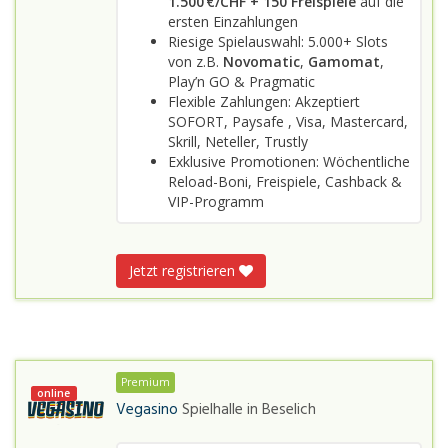
1.500 €/CHF + 150 Freispiele
auf die
ersten Einzahlungen
Riesige Spielauswahl: 5.000+ Slots
von z.B.
Novomatic
,
Gamomat
,
Play’n GO & Pragmatic
Flexible Zahlungen: Akzeptiert
SOFORT, Paysafe , Visa, Mastercard,
Skrill, Neteller, Trustly
Exklusive Promotionen: Wöchentliche
Reload-Boni, Freispiele, Cashback &
VIP-Programm
Jetzt registrieren
Premium
online
Vegasino
Spielhalle in
Beselich