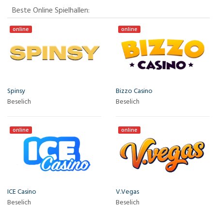
Beste Online Spielhallen:
online
online
Spinsy
Bizzo Casino
Beselich
Beselich
online
online
ICE Casino
V.Vegas
Beselich
Beselich