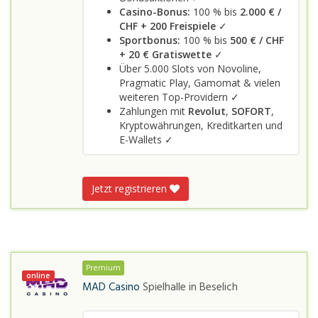
Casino-Bonus:
100 % bis
2.000 € /
CHF + 200 Freispiele
✓
Sportbonus:
100 % bis
500 € / CHF
+ 20 € Gratiswette
✓
Über 5.000 Slots von Novoline,
Pragmatic Play, Gamomat & vielen
weiteren Top-Providern ✓
Zahlungen mit
Revolut
,
SOFORT
,
Kryptowährungen, Kreditkarten und
E-Wallets ✓
Jetzt registrieren
Premium
online
MAD Casino
Spielhalle in
Beselich