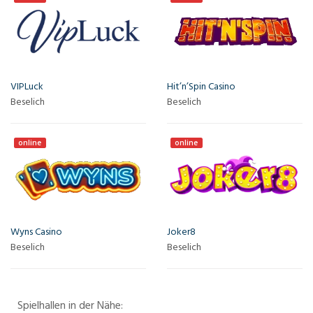
VIPLuck
Hit’n’Spin Casino
Beselich
Beselich
online
online
Wyns Casino
Joker8
Beselich
Beselich
Spielhallen in der Nähe: