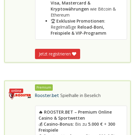
Visa, Mastercard &
Kryptowährungen
wie Bitcoin &
Ethereum
🏆
Exklusive Promotionen
:
Regelmäßige
Reload-Boni,
Freispiele & VIP-Programm
Jetzt registrieren
Premium
online
Rooster.bet
Spielhalle in
Beselich
🔥 ROOSTER.BET – Premium Online
Casino & Sportwetten
💰
Casino-Bonus:
Bis zu
5.000 €
+
300
Freispiele