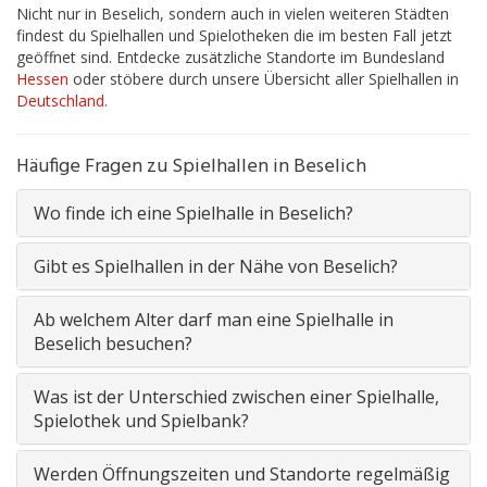
Nicht nur in Beselich, sondern auch in vielen weiteren Städten
findest du Spielhallen und Spielotheken die im besten Fall jetzt
geöffnet sind. Entdecke zusätzliche Standorte im Bundesland
Hessen
oder stöbere durch unsere Übersicht aller Spielhallen in
Deutschland
.
Häufige Fragen zu Spielhallen in Beselich
Wo finde ich eine Spielhalle in Beselich?
Gibt es Spielhallen in der Nähe von Beselich?
Ab welchem Alter darf man eine Spielhalle in
Beselich besuchen?
Was ist der Unterschied zwischen einer Spielhalle,
Spielothek und Spielbank?
Werden Öffnungszeiten und Standorte regelmäßig