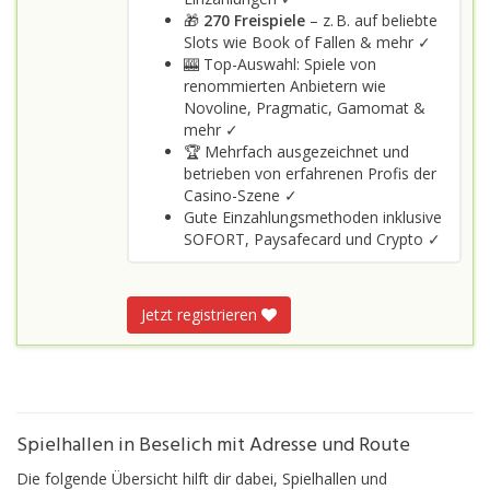
🎁
270 Freispiele
– z. B. auf beliebte
Slots wie Book of Fallen & mehr ✓
🎰 Top-Auswahl: Spiele von
renommierten Anbietern wie
Novoline, Pragmatic, Gamomat &
mehr ✓
🏆 Mehrfach ausgezeichnet und
betrieben von erfahrenen Profis der
Casino-Szene ✓
Gute Einzahlungsmethoden inklusive
SOFORT, Paysafecard und Crypto ✓
Jetzt registrieren
Spielhallen in Beselich mit Adresse und Route
Die folgende Übersicht hilft dir dabei, Spielhallen und