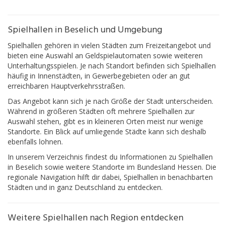
Spielhallen in Beselich und Umgebung
Spielhallen gehören in vielen Städten zum Freizeitangebot und
bieten eine Auswahl an Geldspielautomaten sowie weiteren
Unterhaltungsspielen. Je nach Standort befinden sich Spielhallen
häufig in Innenstädten, in Gewerbegebieten oder an gut
erreichbaren Hauptverkehrsstraßen.
Das Angebot kann sich je nach Größe der Stadt unterscheiden.
Während in größeren Städten oft mehrere Spielhallen zur
Auswahl stehen, gibt es in kleineren Orten meist nur wenige
Standorte. Ein Blick auf umliegende Städte kann sich deshalb
ebenfalls lohnen.
In unserem Verzeichnis findest du Informationen zu Spielhallen
in Beselich sowie weitere Standorte im Bundesland Hessen. Die
regionale Navigation hilft dir dabei, Spielhallen in benachbarten
Städten und in ganz Deutschland zu entdecken.
Weitere Spielhallen nach Region entdecken