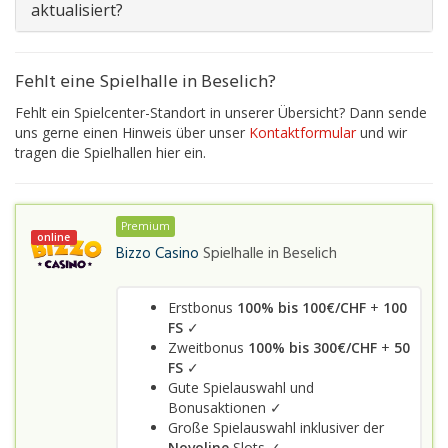
aktualisiert?
Fehlt eine Spielhalle in Beselich?
Fehlt ein Spielcenter-Standort in unserer Übersicht? Dann sende
uns gerne einen Hinweis über unser
Kontaktformular
und wir
tragen die Spielhallen hier ein.
Premium
online
Bizzo Casino
Spielhalle in
Beselich
Erstbonus
100% bis 100€/CHF
+
100
FS
✓
Zweitbonus
100% bis 300€/CHF
+
50
FS
✓
Gute Spielauswahl und
Bonusaktionen ✓
Große Spielauswahl inklusiver der
Novoline
Slots ✓