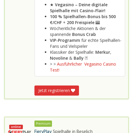
★
Vegasino – Deine digitale
Spielhalle mit Casino-Flair!
100 % Spielhallen-Bonus bis 500
€/CHF
+
200 Freispiele
🎰
Wöchentliche Aktionen & der
spannende
Bonus Crab
VIP-Programm
für echte Spielhallen-
Fans und Vielspieler
Klassiker der Spielhalle:
Merkur
,
Novoline
&
Bally
🃏
> >
Ausführlicher Vegasino Casino
Test!
Jetzt registrieren
Premium
online
FieryPlay
Spielhalle in
Beselich