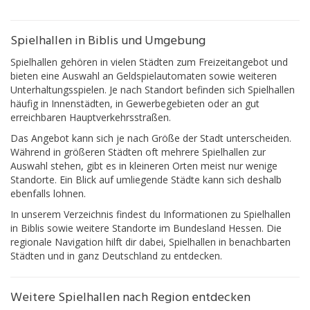
Spielhallen in Biblis und Umgebung
Spielhallen gehören in vielen Städten zum Freizeitangebot und
bieten eine Auswahl an Geldspielautomaten sowie weiteren
Unterhaltungsspielen. Je nach Standort befinden sich Spielhallen
häufig in Innenstädten, in Gewerbegebieten oder an gut
erreichbaren Hauptverkehrsstraßen.
Das Angebot kann sich je nach Größe der Stadt unterscheiden.
Während in größeren Städten oft mehrere Spielhallen zur
Auswahl stehen, gibt es in kleineren Orten meist nur wenige
Standorte. Ein Blick auf umliegende Städte kann sich deshalb
ebenfalls lohnen.
In unserem Verzeichnis findest du Informationen zu Spielhallen
in Biblis sowie weitere Standorte im Bundesland Hessen. Die
regionale Navigation hilft dir dabei, Spielhallen in benachbarten
Städten und in ganz Deutschland zu entdecken.
Weitere Spielhallen nach Region entdecken