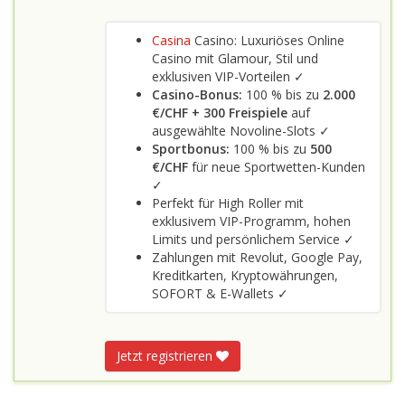
Casina
Casino: Luxuriöses Online
Casino mit Glamour, Stil und
exklusiven VIP-Vorteilen ✓
Casino-Bonus:
100 % bis zu
2.000
€/CHF + 300 Freispiele
auf
ausgewählte Novoline-Slots ✓
Sportbonus:
100 % bis zu
500
€/CHF
für neue Sportwetten-Kunden
✓
Perfekt für High Roller mit
exklusivem VIP-Programm, hohen
Limits und persönlichem Service ✓
Zahlungen mit Revolut, Google Pay,
Kreditkarten, Kryptowährungen,
SOFORT & E-Wallets ✓
Jetzt registrieren