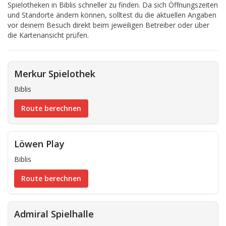
Spielotheken in Biblis schneller zu finden. Da sich Öffnungszeiten
und Standorte ändern können, solltest du die aktuellen Angaben
vor deinem Besuch direkt beim jeweiligen Betreiber oder über
die Kartenansicht prüfen.
Merkur Spielothek
Biblis
Route berechnen
Löwen Play
Biblis
Route berechnen
Admiral Spielhalle