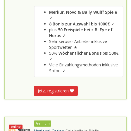
Merkur
,
Novo
&
Bally Wulff Spiele
✓
8 Bonis zur Auswahl bis 1000€
✓
plus
50 Freispiele bei z.B. Eye of
Horus ✓
Sehr seröser Anbieter inklusive
Sportwetten ★
50%
Wöchentlicher Bonus
bis
500€
✓
Viele Einzahlungsmethoden inklusive
Sofort ✓
Jetzt registrieren
Premium
online