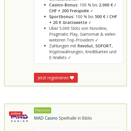
Casino-Bonus:
100 % bis
2.000 € /
CHF + 200 Freispiele
✓
Sportbonus:
100 % bis
500 € / CHF
+ 20 € Gratiswette
✓
Über 5.000 Slots von Novoline,
Pragmatic Play, Gamomat & vielen
weiteren Top-Providern ✓
Zahlungen mit
Revolut
,
SOFORT
,
Kryptowährungen, Kreditkarten und
E-Wallets ✓
Jetzt registrieren
Premium
online
MAD Casino
Spielhalle in
Biblis