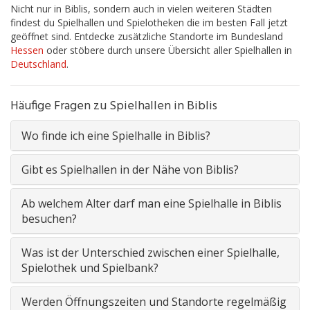
Nicht nur in Biblis, sondern auch in vielen weiteren Städten
findest du Spielhallen und Spielotheken die im besten Fall jetzt
geöffnet sind. Entdecke zusätzliche Standorte im Bundesland
Hessen
oder stöbere durch unsere Übersicht aller Spielhallen in
Deutschland
.
Häufige Fragen zu Spielhallen in Biblis
Wo finde ich eine Spielhalle in Biblis?
Gibt es Spielhallen in der Nähe von Biblis?
Ab welchem Alter darf man eine Spielhalle in Biblis
besuchen?
Was ist der Unterschied zwischen einer Spielhalle,
Spielothek und Spielbank?
Werden Öffnungszeiten und Standorte regelmäßig