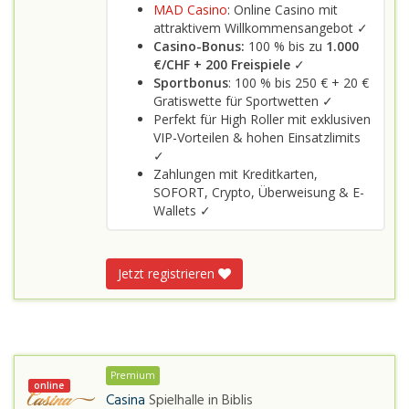
MAD Casino
: Online Casino mit
attraktivem Willkommensangebot ✓
Casino-Bonus:
100 % bis zu
1.000
€/CHF + 200 Freispiele
✓
Sportbonus
: 100 % bis 250 € + 20 €
Gratiswette für Sportwetten ✓
Perfekt für High Roller mit exklusiven
VIP-Vorteilen & hohen Einsatzlimits
✓
Zahlungen mit Kreditkarten,
SOFORT, Crypto, Überweisung & E-
Wallets ✓
Jetzt registrieren
Premium
online
Casina
Spielhalle in
Biblis