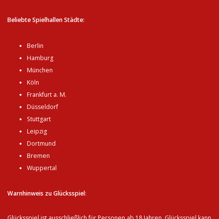
Beliebte Spielhallen Städte:
Berlin
Hamburg
München
Köln
Frankfurt a. M.
Düsseldorf
Stuttgart
Leipzig
Dortmund
Bremen
Wuppertal
Warnhinweis zu Glücksspiel
:
Glücksspiel ist ausschließlich für Personen ab 18 Jahren. Glücksspiel kann