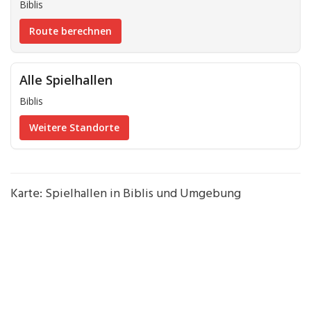
Biblis
Route berechnen
Alle Spielhallen
Biblis
Weitere Standorte
Karte: Spielhallen in Biblis und Umgebung