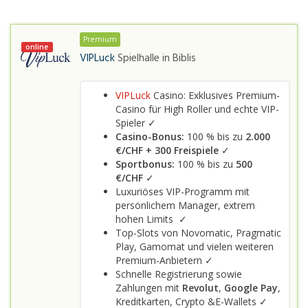
Premium
online
VIPLuck
Spielhalle in
Biblis
VIPLuck
Casino: Exklusives Premium-
Casino für High Roller und echte VIP-
Spieler ✓
Casino-Bonus:
100 % bis zu
2.000
€/CHF + 300 Freispiele
✓
Sportbonus:
100 % bis zu
500
€/CHF
✓
Luxuriöses VIP-Programm mit
persönlichem Manager, extrem
hohen Limits ✓
Top-Slots von Novomatic, Pragmatic
Play, Gamomat und vielen weiteren
Premium-Anbietern ✓
Schnelle Registrierung sowie
Zahlungen mit
Revolut
,
Google Pay
,
Kreditkarten, Crypto &E-Wallets ✓