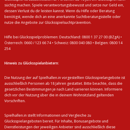
süchtig machen. Spiele verantwortungsbewusst und setze nur Geld ein,
dessen Verlust du dir leisten kannst. Wenn du Hilfe oder Beratung
benötigst, wende dich an eine anerkannte
Suchtberatungsstelle
oder
nutze die Angebote zur Glücksspielsuchtprävention.
Hilfe bei Glücksspielproblemen: Deutschland: 0800 1 37 27 00 (BZgA) •
Österreich: 0660 / 123 66 74 • Schweiz: 0800 040 080 • Belgien: 0800 14
254
Hinweis zu Glücksspielanbietern
:
Die Nutzung der auf Spielhallen.in vorgestellten Glücksspielangebote ist
ausschließlich Personen ab 18 Jahren gestattet. Bitte beachte, dass die
gesetzlichen Bestimmungen je nach Land variieren können. Informiere
dich vor der Nutzung über die in deinem Wohnsitzland geltenden
Vorschriften.
Spielhallen.in stellt Informationen und Vergleiche zu
Glücksspielangeboten bereit. Für Inhalte, Bonusangebote und
Dienstleistungen der jeweiligen Anbieter sind ausschließlich diese