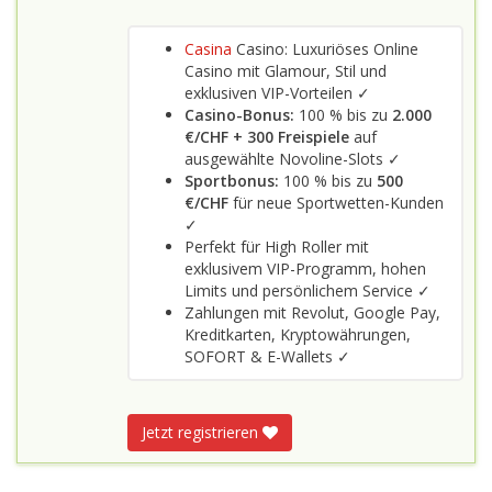
Casina
Casino: Luxuriöses Online
Casino mit Glamour, Stil und
exklusiven VIP-Vorteilen ✓
Casino-Bonus:
100 % bis zu
2.000
€/CHF + 300 Freispiele
auf
ausgewählte Novoline-Slots ✓
Sportbonus:
100 % bis zu
500
€/CHF
für neue Sportwetten-Kunden
✓
Perfekt für High Roller mit
exklusivem VIP-Programm, hohen
Limits und persönlichem Service ✓
Zahlungen mit Revolut, Google Pay,
Kreditkarten, Kryptowährungen,
SOFORT & E-Wallets ✓
Jetzt registrieren