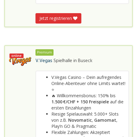
Jetzt registrieren
Premium
online
V.Vegas
Spielhalle in
Buseck
V.Vegas Casino – Dein aufregendes
Online-Abenteuer ohne Limits wartet!
⭐
🔥 Willkommensbonus: 150% bis
1.500 €/CHF + 150 Freispiele
auf die
ersten Einzahlungen
Riesige Spielauswahl: 5.000+ Slots
von z.B.
Novomatic
,
Gamomat
,
Play’n GO & Pragmatic
Flexible Zahlungen: Akzeptiert