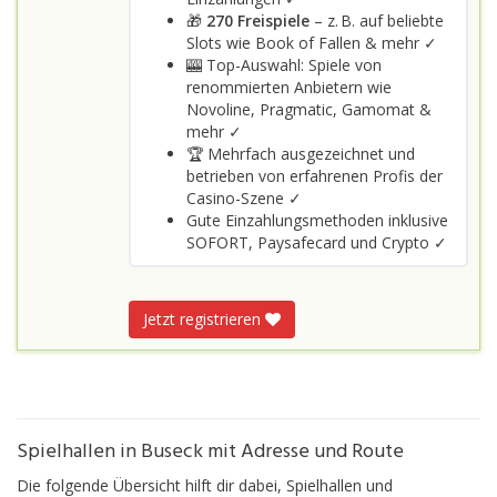
🎁
270 Freispiele
– z. B. auf beliebte
Slots wie Book of Fallen & mehr ✓
🎰 Top-Auswahl: Spiele von
renommierten Anbietern wie
Novoline, Pragmatic, Gamomat &
mehr ✓
🏆 Mehrfach ausgezeichnet und
betrieben von erfahrenen Profis der
Casino-Szene ✓
Gute Einzahlungsmethoden inklusive
SOFORT, Paysafecard und Crypto ✓
Jetzt registrieren
Spielhallen in Buseck mit Adresse und Route
Die folgende Übersicht hilft dir dabei, Spielhallen und