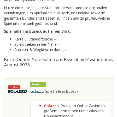
Nutze die Karte, unsere Standortübersicht und die regionalen
Verlinkungen, um Spielhallen in Buseck, im Umland sowie im
gesamten Bundesland Hessen zu finden und zu prüfen, welche
Spielhallen aktuell geöffnet sind.
Spielhallen in Buseck auf einen Blick:
Karte & Standortsuche ✓
Spielotheken in der Nähe ✓
Anbieter & Wegbeschreibung ✓
Beste Online-Spielhallen aus Buseck mit Casinobonus
August 2026
Premium
online
Golazzo
Spielhalle in
Buseck
Golazzo
: Premium Online Casino mit
großem Sportsbook und exklusiven
Bonusaktionen ✓