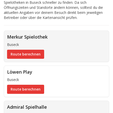
Spielotheken in Buseck schneller zu finden. Da sich
Öffnungszeiten und Standorte ändern können, solltest du die
aktuellen Angaben vor deinem Besuch direkt beim jeweiligen
Betreiber oder über die Kartenansicht prüfen.
Merkur Spielothek
Buseck
Route berechnen
Löwen Play
Buseck
Route berechnen
Admiral Spielhalle