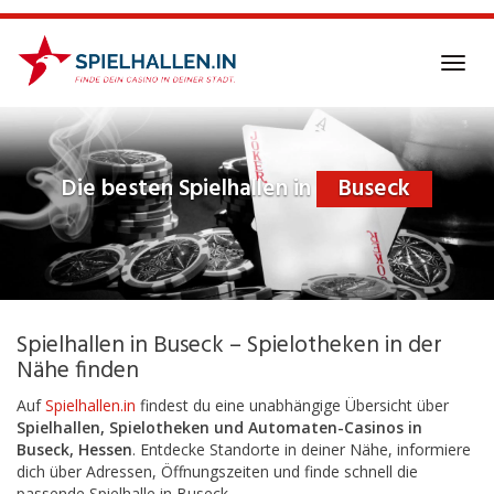
Skip
to
main
Toggl
content
navig
Die besten Spielhallen in
Buseck
Spielhallen in Buseck – Spielotheken in der
Nähe finden
Auf
Spielhallen.in
findest du eine unabhängige Übersicht über
Spielhallen, Spielotheken und Automaten-Casinos in
Buseck, Hessen
. Entdecke Standorte in deiner Nähe, informiere
dich über Adressen, Öffnungszeiten und finde schnell die
passende Spielhalle in Buseck.