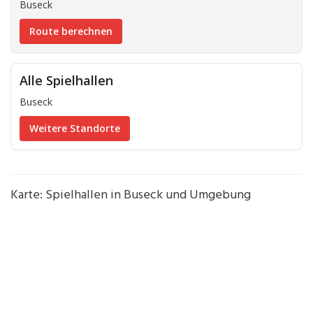
Buseck
Route berechnen
Alle Spielhallen
Buseck
Weitere Standorte
Karte: Spielhallen in Buseck und Umgebung