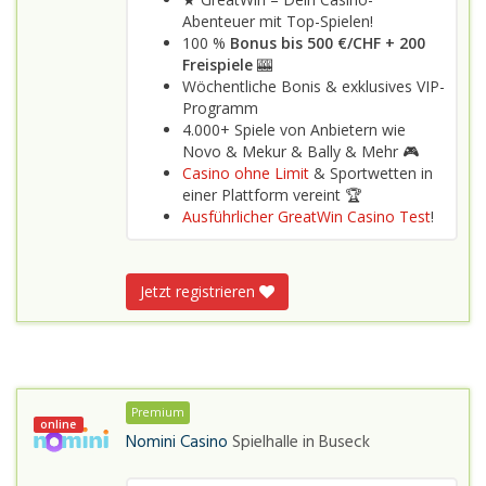
Abenteuer mit Top-Spielen!
100 %
Bonus bis 500 €/CHF + 200
Freispiele
🎰
Wöchentliche Bonis & exklusives VIP-
Programm
4.000+ Spiele von Anbietern wie
Novo & Mekur & Bally & Mehr 🎮
Casino ohne Limit
& Sportwetten in
einer Plattform vereint 🏆
Ausführlicher GreatWin Casino Test
!
Jetzt registrieren
Premium
online
Nomini Casino
Spielhalle in
Buseck