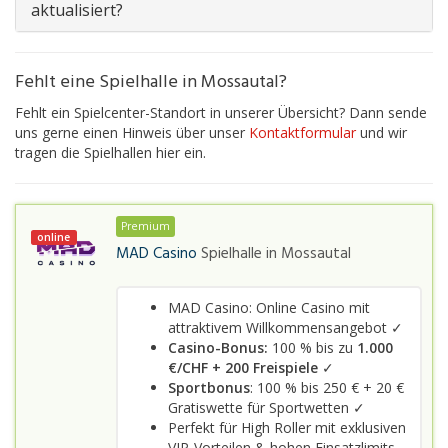
aktualisiert?
Fehlt eine Spielhalle in Mossautal?
Fehlt ein Spielcenter-Standort in unserer Übersicht? Dann sende
uns gerne einen Hinweis über unser
Kontaktformular
und wir
tragen die Spielhallen hier ein.
Premium
online
MAD Casino
Spielhalle in
Mossautal
MAD Casino: Online Casino mit
attraktivem Willkommensangebot ✓
Casino-Bonus:
100 % bis zu
1.000
€/CHF + 200 Freispiele
✓
Sportbonus
: 100 % bis 250 € + 20 €
Gratiswette für Sportwetten ✓
Perfekt für High Roller mit exklusiven
VIP-Vorteilen & hohen Einsatzlimits