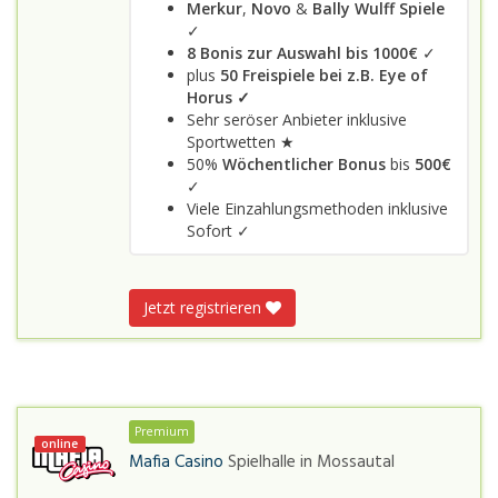
Merkur
,
Novo
&
Bally Wulff Spiele
✓
8 Bonis zur Auswahl bis 1000€
✓
plus
50 Freispiele bei z.B. Eye of
Horus ✓
Sehr seröser Anbieter inklusive
Sportwetten ★
50%
Wöchentlicher Bonus
bis
500€
✓
Viele Einzahlungsmethoden inklusive
Sofort ✓
Jetzt registrieren
Premium
online
Mafia Casino
Spielhalle in
Mossautal