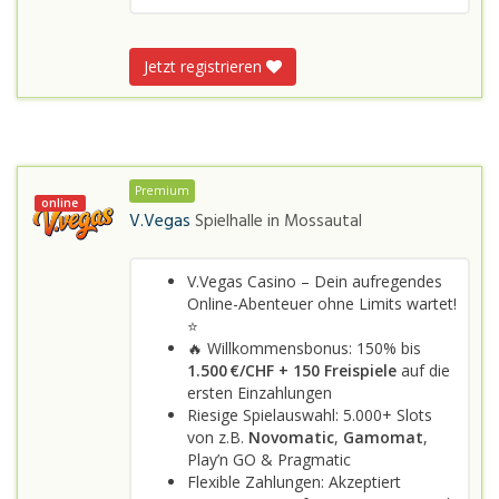
Jetzt registrieren
Premium
online
V.Vegas
Spielhalle in
Mossautal
V.Vegas Casino – Dein aufregendes
Online-Abenteuer ohne Limits wartet!
⭐
🔥 Willkommensbonus: 150% bis
1.500 €/CHF + 150 Freispiele
auf die
ersten Einzahlungen
Riesige Spielauswahl: 5.000+ Slots
von z.B.
Novomatic
,
Gamomat
,
Play’n GO & Pragmatic
Flexible Zahlungen: Akzeptiert