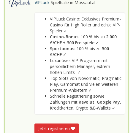
VIPLuck
Spielhalle in
Mossautal
VIPLuck Casino: Exklusives Premium-
Casino für High Roller und echte VIP-
Spieler ✓
Casino-Bonus:
100 % bis zu
2.000
€/CHF + 300 Freispiele
✓
Sportbonus:
100 % bis zu
500
€/CHF
✓
Luxuriöses VIP-Programm mit
persönlichem Manager, extrem
hohen Limits ✓
Top-Slots von Novomatic, Pragmatic
Play, Gamomat und vielen weiteren
Premium-Anbietern ✓
Schnelle Registrierung sowie
Zahlungen mit
Revolut
,
Google Pay
,
Kreditkarten, Crypto &E-Wallets ✓
Jetzt registrieren