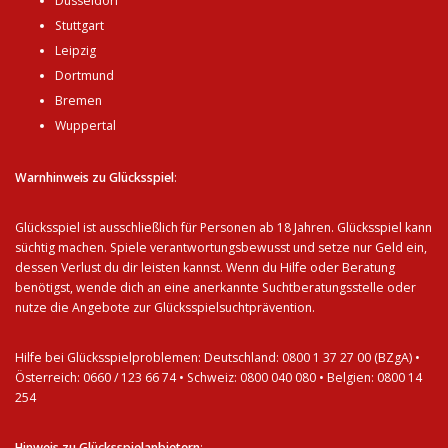
Düsseldorf
Stuttgart
Leipzig
Dortmund
Bremen
Wuppertal
Warnhinweis zu Glücksspiel
:
Glücksspiel ist ausschließlich für Personen ab 18 Jahren. Glücksspiel kann
süchtig machen. Spiele verantwortungsbewusst und setze nur Geld ein,
dessen Verlust du dir leisten kannst. Wenn du Hilfe oder Beratung
benötigst, wende dich an eine anerkannte
Suchtberatungsstelle
oder
nutze die Angebote zur Glücksspielsuchtprävention.
Hilfe bei Glücksspielproblemen: Deutschland: 0800 1 37 27 00 (BZgA) •
Österreich: 0660 / 123 66 74 • Schweiz: 0800 040 080 • Belgien: 0800 14
254
Hinweis zu Glücksspielanbietern
: