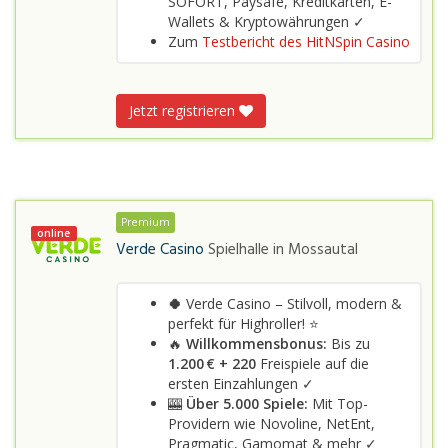
SOFORT, Paysafe, Kreditkarten, E-
Wallets & Kryptowährungen ✓
Zum
Testbericht des HitNSpin Casino
Jetzt registrieren
Premium
online
Verde Casino
Spielhalle in
Mossautal
🍀
Verde Casino – Stilvoll, modern &
perfekt für Highroller! ⭐
🔥
Willkommensbonus:
Bis zu
1.200 € + 220
Freispiele auf die
ersten Einzahlungen ✓
🎰
Über 5.000 Spiele:
Mit Top-
Providern wie Novoline, NetEnt,
Pragmatic, Gamomat & mehr ✓