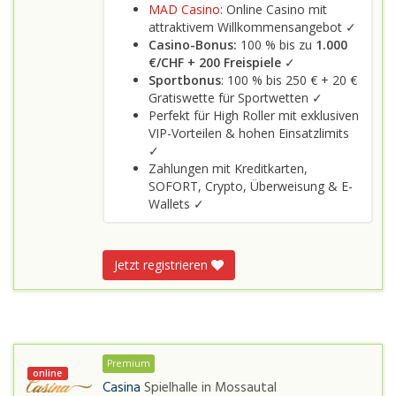
MAD Casino
: Online Casino mit
attraktivem Willkommensangebot ✓
Casino-Bonus:
100 % bis zu
1.000
€/CHF + 200 Freispiele
✓
Sportbonus
: 100 % bis 250 € + 20 €
Gratiswette für Sportwetten ✓
Perfekt für High Roller mit exklusiven
VIP-Vorteilen & hohen Einsatzlimits
✓
Zahlungen mit Kreditkarten,
SOFORT, Crypto, Überweisung & E-
Wallets ✓
Jetzt registrieren
Premium
online
Casina
Spielhalle in
Mossautal