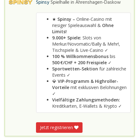
Spinsy
Spielhalle in
Ahrenshagen-Daskow
★
Spinsy –
Online-Casino mit
riesiger Spieleauswahl &
Ohne
Limits
!
9.000+ Spiele:
Slots von
Merkur/Novomatic/Bally & Mehr!,
Tischspiele & Live-Casino ✓
100 % Willkommensbonus
bis
500 €/CHF + 200 Freispiele
✓
Sportwetten-Sektion
für zahlreiche
Events ✓
💎
VIP-Programm & Highroller-
Vorteile
mit exklusiven Belohnungen
✓
Vielfältige Zahlungsmethoden:
Kreditkarten, E-Wallets & Krypto ✓
Jetzt registrieren