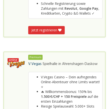
Schnelle Registrierung sowie
Zahlungen mit
Revolut
,
Google Pay
,
Kreditkarten, Crypto &E-Wallets ✓
Jetzt registrieren
Premium
online
V.Vegas
Spielhalle in
Ahrenshagen-Daskow
V.Vegas Casino – Dein aufregendes
Online-Abenteuer ohne Limits wartet!
⭐
🔥 Willkommensbonus: 150% bis
1.500 €/CHF + 150 Freispiele
auf die
ersten Einzahlungen
Riesige Spielauswahl: 5.000+ Slots