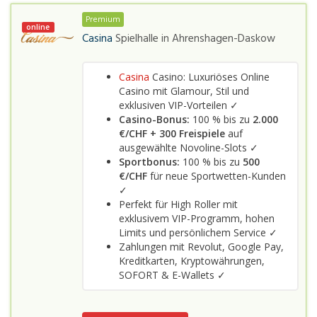
Premium
online
Casina
Spielhalle in
Ahrenshagen-Daskow
Casina
Casino: Luxuriöses Online
Casino mit Glamour, Stil und
exklusiven VIP-Vorteilen ✓
Casino-Bonus:
100 % bis zu
2.000
€/CHF + 300 Freispiele
auf
ausgewählte Novoline-Slots ✓
Sportbonus:
100 % bis zu
500
€/CHF
für neue Sportwetten-Kunden
✓
Perfekt für High Roller mit
exklusivem VIP-Programm, hohen
Limits und persönlichem Service ✓
Zahlungen mit Revolut, Google Pay,
Kreditkarten, Kryptowährungen,
SOFORT & E-Wallets ✓