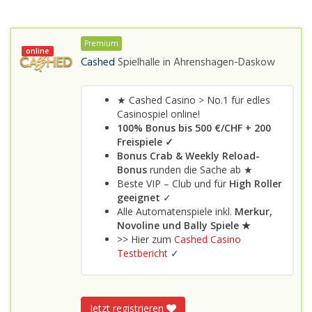
Premium
online
Cashed
Spielhalle in
Ahrenshagen-Daskow
★ Cashed Casino > No.1 für edles
Casinospiel online!
100% Bonus bis 500 €/CHF + 200
Freispiele ✓
Bonus Crab &
Weekly Reload-
Bonus
runden die Sache ab ★
Beste VIP – Club und für
High Roller
geeignet
✓
Alle Automatenspiele inkl.
Merkur,
Novoline und Bally Spiele ★
>> Hier zum
Cashed Casino
Testbericht
✓
Jetzt registrieren