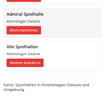
Admiral Spielhalle
Ahrenshagen-Daskow
Route berechnen
Alle Spielhallen
Ahrenshagen-Daskow
Weitere Standorte
Karte: Spielhallen in Ahrenshagen-Daskow und
Umgebung