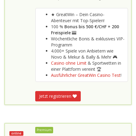
★ GreatWin – Dein Casino-
Abenteuer mit Top-Spielen!
100 %
Bonus bis 500 €/CHF + 200
Freispiele
🎰
Wöchentliche Bonis & exklusives VIP-
Programm
4.000+ Spiele von Anbietern wie
Novo & Mekur & Bally & Mehr 🎮
Casino ohne Limit
& Sportwetten in
einer Plattform vereint 🏆
Ausführlicher GreatWin Casino Test
!
Jetzt registrieren
Premium
online