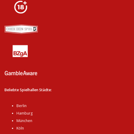
Beliebte Spielhallen Städte:
Berlin
Hamburg
München
Köln