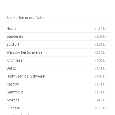
Spielhallen in der Nähe:
Hoort
(1.37 km)
Bandenitz
(2.06 km)
Sülstorf
(2.69 km)
Warsow bei Schwerin
(3.72 km)
Kirch Jesar
(4.02 km)
Uelitz
(4.11 km)
Holthusen bei Schwerin
(4.66 km)
Rastow
(4.71 km)
Gammelin
(4.71 km)
Moraas
(4.8 km)
Lübesse
(5.48 km)