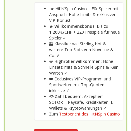
★ Hit’N’Spin Casino – Für Spieler mit
Anspruch: Hohe Limits & exklusiver
VIP-Bonus!
🔥
Willkommensbonus:
Bis zu
1.200 €/CHF
+ 220 Freispiele für neue
Spieler ✓
🎰 Klassiker wie Sizzling Hot &
weitere Top-Slots von Novoline &
Co.
✓
💎
Highroller willkommen:
Hohe
Einsatzlimits & Schnelle Spins & Kein
Warten ✓
👑 Exklusives VIP-Programm und
Sportwetten mit Top-Quoten
inklusive ✓
💳
Zahl bequem:
Akzeptiert
SOFORT, Paysafe, Kreditkarten, E-
Wallets & Kryptowährungen ✓
Zum
Testbericht des HitNSpin Casino