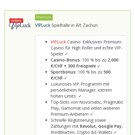
Premium
online
VIPLuck
Spielhalle in
Alt Zachun
VIPLuck
Casino: Exklusives Premium-
Casino für High Roller und echte VIP-
Spieler ✓
Casino-Bonus:
100 % bis zu
2.000
€/CHF + 300 Freispiele
✓
Sportbonus:
100 % bis zu
500
€/CHF
✓
Luxuriöses VIP-Programm mit
persönlichem Manager, extrem
hohen Limits ✓
Top-Slots von Novomatic, Pragmatic
Play, Gamomat und vielen weiteren
Premium-Anbietern ✓
Schnelle Registrierung sowie
Zahlungen mit
Revolut
,
Google Pay
,
Kreditkarten, Crypto &E-Wallets ✓