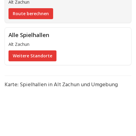
Alt Zachun
Route berechnen
Alle Spielhallen
Alt Zachun
Weitere Standorte
Karte: Spielhallen in Alt Zachun und Umgebung