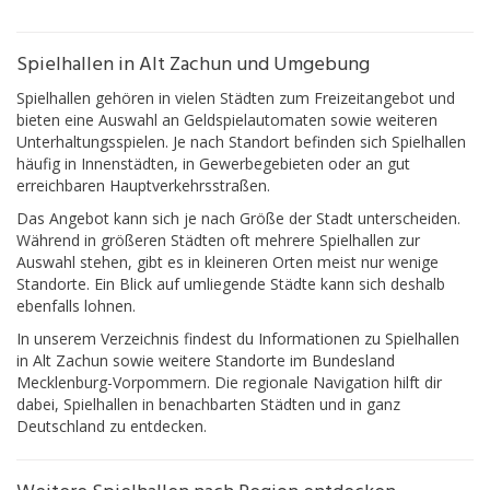
Spielhallen in Alt Zachun und Umgebung
Spielhallen gehören in vielen Städten zum Freizeitangebot und
bieten eine Auswahl an Geldspielautomaten sowie weiteren
Unterhaltungsspielen. Je nach Standort befinden sich Spielhallen
häufig in Innenstädten, in Gewerbegebieten oder an gut
erreichbaren Hauptverkehrsstraßen.
Das Angebot kann sich je nach Größe der Stadt unterscheiden.
Während in größeren Städten oft mehrere Spielhallen zur
Auswahl stehen, gibt es in kleineren Orten meist nur wenige
Standorte. Ein Blick auf umliegende Städte kann sich deshalb
ebenfalls lohnen.
In unserem Verzeichnis findest du Informationen zu Spielhallen
in Alt Zachun sowie weitere Standorte im Bundesland
Mecklenburg-Vorpommern. Die regionale Navigation hilft dir
dabei, Spielhallen in benachbarten Städten und in ganz
Deutschland zu entdecken.