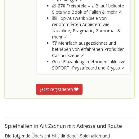
🎁
270 Freispiele
– z. B. auf beliebte
Slots wie Book of Fallen & mehr ✓
🎰 Top-Auswahl: Spiele von
renommierten Anbietern wie
Novoline, Pragmatic, Gamomat &
mehr ✓
🏆 Mehrfach ausgezeichnet und
betrieben von erfahrenen Profis der
Casino-Szene ✓
Gute Einzahlungsmethoden inklusive
SOFORT, Paysafecard und Crypto ✓
Jetzt registrieren
Spielhallen in Alt Zachun mit Adresse und Route
Die folgende Übersicht hilft dir dabei, Spielhallen und