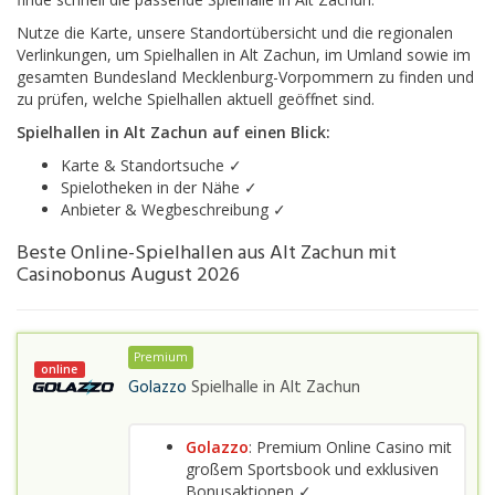
Nutze die Karte, unsere Standortübersicht und die regionalen
Verlinkungen, um Spielhallen in Alt Zachun, im Umland sowie im
gesamten Bundesland Mecklenburg-Vorpommern zu finden und
zu prüfen, welche Spielhallen aktuell geöffnet sind.
Spielhallen in Alt Zachun auf einen Blick:
Karte & Standortsuche ✓
Spielotheken in der Nähe ✓
Anbieter & Wegbeschreibung ✓
Beste Online-Spielhallen aus Alt Zachun mit
Casinobonus August 2026
Premium
online
Golazzo
Spielhalle in
Alt Zachun
Golazzo
: Premium Online Casino mit
großem Sportsbook und exklusiven
Bonusaktionen ✓