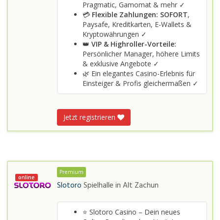
Pragmatic, Gamomat & mehr ✓
💳
Flexible Zahlungen:
SOFORT
,
Paysafe, Kreditkarten, E-Wallets &
Kryptowährungen ✓
👑
VIP & Highroller-Vorteile:
Persönlicher Manager, höhere Limits
& exklusive Angebote ✓
🌿 Ein elegantes Casino-Erlebnis für
Einsteiger & Profis gleichermaßen ✓
Jetzt registrieren
Premium
online
Slotoro
Spielhalle in
Alt Zachun
⭐ Slotoro Casino – Dein neues