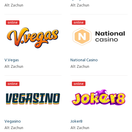
Alt Zachun
Alt Zachun
online
online
V.Vegas
National Casino
Alt Zachun
Alt Zachun
online
online
Vegasino
Joker8
Alt Zachun
Alt Zachun